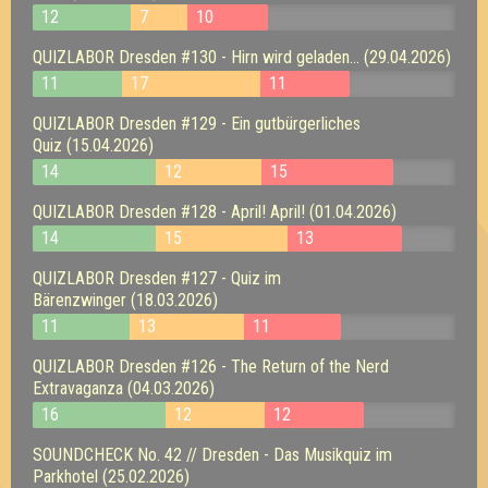
12
7
10
QUIZLABOR Dresden #130 - Hirn wird geladen... (29.04.2026)
11
17
11
QUIZLABOR Dresden #129 - Ein gutbürgerliches
Quiz (15.04.2026)
14
12
15
QUIZLABOR Dresden #128 - April! April! (01.04.2026)
14
15
13
QUIZLABOR Dresden #127 - Quiz im
Bärenzwinger (18.03.2026)
11
13
11
QUIZLABOR Dresden #126 - The Return of the Nerd
Extravaganza (04.03.2026)
16
12
12
SOUNDCHECK No. 42 // Dresden - Das Musikquiz im
Parkhotel (25.02.2026)