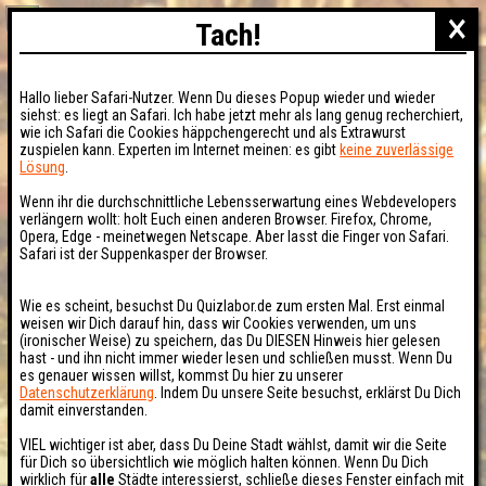
×
Tach!
Hallo lieber Safari-Nutzer. Wenn Du dieses Popup wieder und wieder
siehst: es liegt an Safari. Ich habe jetzt mehr als lang genug recherchiert,
wie ich Safari die Cookies häppchengerecht und als Extrawurst
zuspielen kann. Experten im Internet meinen: es gibt
keine zuverlässige
Lösung
.
Wenn ihr die durchschnittliche Lebensserwartung eines Webdevelopers
verlängern wollt: holt Euch einen anderen Browser. Firefox, Chrome,
Opera, Edge - meinetwegen Netscape. Aber lasst die Finger von Safari.
Safari ist der Suppenkasper der Browser.
Wie es scheint, besuchst Du Quizlabor.de zum ersten Mal. Erst einmal
weisen wir Dich darauf hin, dass wir Cookies verwenden, um uns
(ironischer Weise) zu speichern, das Du DIESEN Hinweis hier gelesen
hast - und ihn nicht immer wieder lesen und schließen musst. Wenn Du
es genauer wissen willst, kommst Du hier zu unserer
Datenschutzerklärung
. Indem Du unsere Seite besuchst, erklärst Du Dich
damit einverstanden.
VIEL wichtiger ist aber, dass Du Deine Stadt wählst, damit wir die Seite
für Dich so übersichtlich wie möglich halten können. Wenn Du Dich
wirklich für
alle
Städte interessierst, schließe dieses Fenster einfach mit