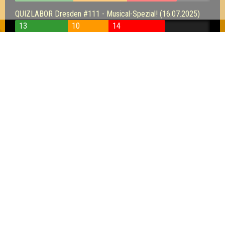
QUIZLABOR Dresden #111 - Musical-Spezial! (16.07.2025)
13
10
14
QUIZLABOR Dresden #110 - Das Quiz der 1000
Sinne! (02.07.2025)
9
12
7
QUIZLABOR Dresden #109 - Auf ins Abenteuer (18.06.2025)
12
10
12
QUIZLABOR Dresden #108 - Ab an den Strand! (04.06.2025)
11
14
11
QUIZLABOR Dresden #106 - Quiz in den Mai (07.05.2025)
16
16
11
QUIZLABOR Dresden #102 - Wer stiehlt Stephan das
Quiz? (19.03.2025)
9
9
8
QUIZLABOR Dresden #100 - 100 Jahre Quiz (19.02.2025)