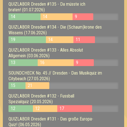
QUIZLABOR Dresden #135 - Da müsste ich
braten! (01.07.2026)
14
14
9
QUIZLABOR Dresden #134 - Die (Schaum)krone des
Wissens (17.06.2026)
19
14
11
QUIZLABOR Dresden #133 - Alles Absolut
Allgemein (03.06.2026)
13
16
9
SOUNDCHECK No. 45 // Dresden - Das Musikquiz im
Citybeach (27.05.2026)
15
21
QUIZLABOR Dresden #132 - Fussball
Spezialquiz (20.05.2026)
12
12
17
QUIZLABOR Dresden #131 - Das große Europa-
Quiz! (06.05.2026)