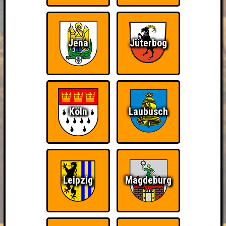
Jena
Jüterbog
Köln
Laubusch
Leipzig
Magdeburg
BUCHEN
RESERVIERUNG
HIGHSCORE
EVENTS
ÜBER UNS
FAQ