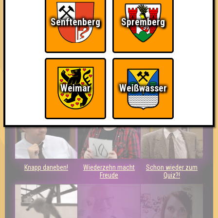
Älter und auch nicht klüger
Senftenberg
Spremberg
Errungenschaften
Kleiner Hinweis: bei uns sind Teams, die in einem Stechen
verlieren, trotzdem auf dem 1. Platz - den haben sie sich
schließlich verdient! Entsprechend gibt es für diese auch
Errungenschaften für den 1. Platz.
Weimar
Weißwasser
Knapp daneben!
Wiederzehn macht
Schon wieder zum
Freude
Quiz?!