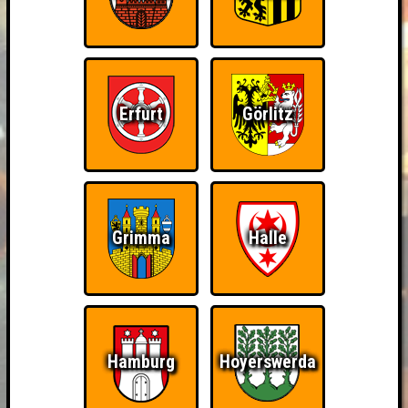
Erfurt
Görlitz
Grimma
Halle
Hamburg
Hoyerswerda