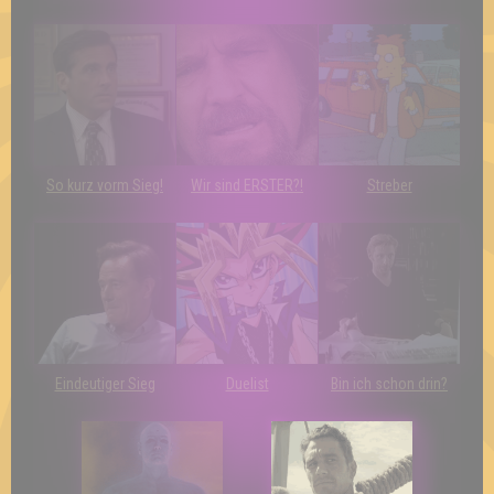
So kurz vorm Sieg!
Wir sind ERSTER?!
Streber
Eindeutiger Sieg
Duelist
Bin ich schon drin?