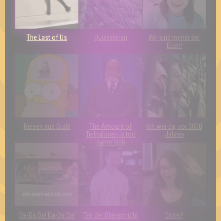
The Last of Us
Quizveteran
Wir sind immer bei
Euch!
Nerven aus Stahl
The Amount of
Ich war da, vor 3000
Teilnahmen is too
Jahren
damn high
Da-Da Da! Da-Da Da!
Teil der Oberschicht
Erster!