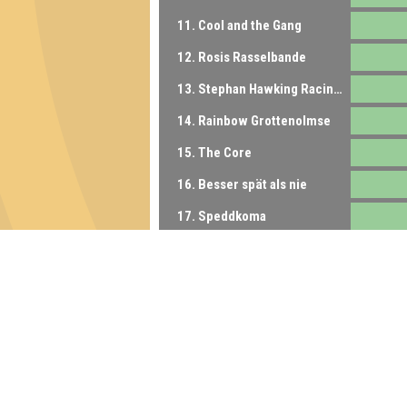
11. Cool and the Gang
12. Rosis Rasselbande
13. Stephan Hawking Racing Team
14. Rainbow Grottenolmse
15. The Core
16. Besser spät als nie
17. Speddkoma
18. Silke sagt nein
Inhaber & Geschäftsführer:
Georg Martin // Quizlabor
Sandower Straße 56
03046 Cottbus