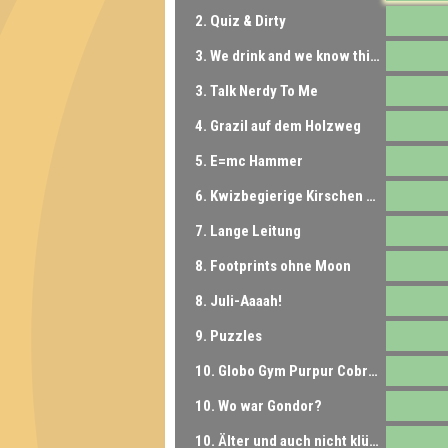
2. Quiz & Dirty
3. We drink and we know things
3. Talk Nerdy To Me
4. Grazil auf dem Holzweg
5. E=mc Hammer
6. Kwizbegierige Kirschen & Kunden
7. Lange Leitung
8. Footprints ohne Moon
8. Juli-Aaaah!
9. Puzzles
10. Globo Gym Purpur Cobras
10. Wo war Gondor?
10. Älter und auch nicht klüger