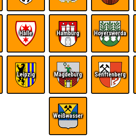
Halle
Hamburg
Hoyerswerda
Ü
FAQ
BUCHEN
RESERVIERUNG
HIGHSCORE
S
Leipzig
Magdeburg
Senftenberg
Teams
Weißwasser