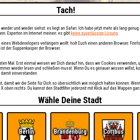
Tach!
wieder und wieder siehst: es liegt an Safari. Ich habe jetzt mehr als lang genug 
nn. Experten im Internet meinen: es gibt
keine zuverlässige Lösung
.
 eines Webdevelopers verlängern wollt: holt Euch einen anderen Browser. Fire
i ist der Suppenkasper der Browser.
sten Mal. Erst einmal weisen wir Dich darauf hin, dass wir Cookies verwenden, 
t immer wieder lesen und schließen musst. Wenn Du es genauer wissen willst, 
h damit einverstanden.
st, damit wir die Seite für Dich so übersichtlich wie möglich halten können. Wen
 X oben rechts. Du kannst den Stadtfilter jederzeit mit Klick auf das Wappen gan
Wähle Deine Stadt
Berlin
Brandenburg
Cottbus