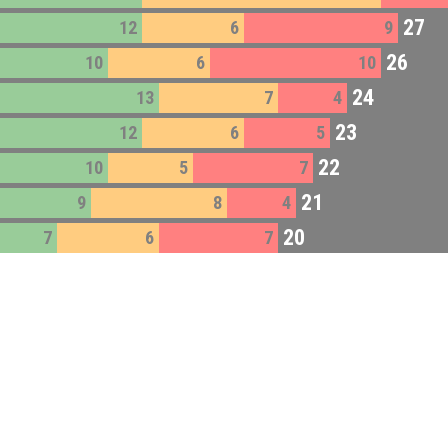
27
12
6
9
26
10
6
10
24
13
7
4
23
12
6
5
22
10
5
7
21
9
8
4
20
7
6
7
19
9
7
3
Impressum:
Impressum
Datenschutz:
Datenschutzerklärung
Facebook:
https://www.facebook.com/quizlabor