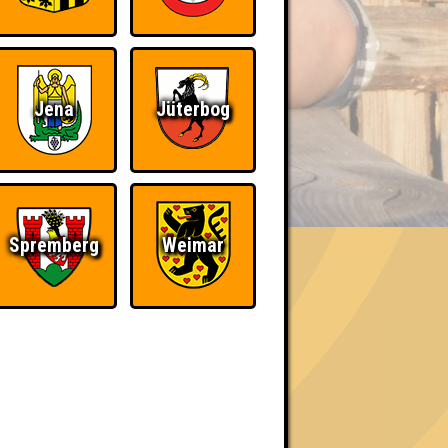
Jena
Jüterbog
BER UNS
Spremberg
Weimar
«
»