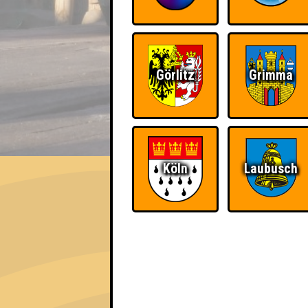
Görlitz
Grimma
EVENT
Köln
Laubusch
QUIZLABOR Dresden #91
Keine Kunst? · 16.10.2024 · Nachteck
Info
Punkte
Angemeldete 