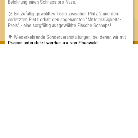
Belohnung einen Schnaps pro Nase.
🥉 Ein zufällig gewähltes Team zwischen Platz 2 und dem
vorletzten Platz erhält den sogenannten "Mittelmäßigkeits-
Preis" - eine sorgfältig ausgewählte Flasche Schnaps!
🌳 Wiederkehrende Sonderveranstaltungen, bei denen wir mit
Preisen unterstützt werden, u.a. von Elbenwald
Inhaber & Geschäftsführer:
Georg Martin // Quizlabor
Sandower Straße 56
03046 Cottbus
info@quizlabor.de
Impressum:
Impressum
Datenschutz:
Datenschutzerklärung
Facebook:
https://www.facebook.com/quizlabor
Instagram:
https://www.instagram.com/quizlabor/