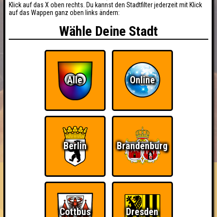
Klick auf das X oben rechts. Du kannst den Stadtfilter jederzeit mit Klick
auf das Wappen ganz oben links ändern:
Wähle Deine Stadt
Alle
Online
BUCHEN
RESERVIERUNG
HIGHSCORE
Berlin
Brandenburg
EVENTS
ÜBER UNS
FAQ
«
»
SOUNDCHECK No. 6 // Jena
Das Musikquiz in der OFF Bar · 12.10.2026 · OFF Bar
Cottbus
Dresden