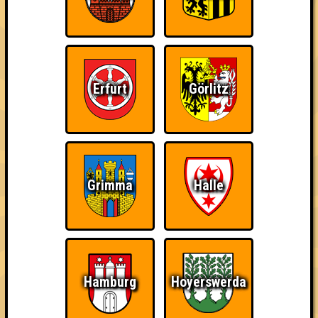
Info
Angemeldete Teams
Erfurt
Görlitz
Grimma
Halle
Achtung! Wenn ihr beim Quiz dabei sein wollt, meldet euch über
die folgende Seite an:
RESERVIERUNG
====================================
Also schnapp dir deine (neunmal)klügsten und trinkfestesten
Freunde und zeigt den anderen Teams, wo der Frosch die
Hamburg
Hoyerswerda
Locken hat. Gewinnt ihr, gibt es Schnaps, seid ihr mittelmäßig,
gibt es Schnaps, seid ihr glücklich, gibt es Schnaps. Kurzum: es