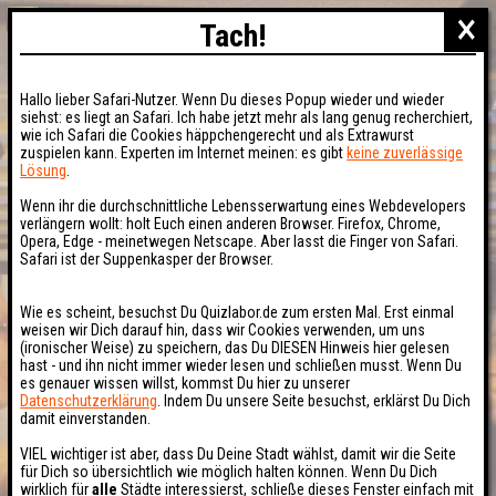
×
Tach!
Hallo lieber Safari-Nutzer. Wenn Du dieses Popup wieder und wieder
siehst: es liegt an Safari. Ich habe jetzt mehr als lang genug recherchiert,
wie ich Safari die Cookies häppchengerecht und als Extrawurst
zuspielen kann. Experten im Internet meinen: es gibt
keine zuverlässige
Lösung
.
Wenn ihr die durchschnittliche Lebensserwartung eines Webdevelopers
verlängern wollt: holt Euch einen anderen Browser. Firefox, Chrome,
Opera, Edge - meinetwegen Netscape. Aber lasst die Finger von Safari.
Safari ist der Suppenkasper der Browser.
Wie es scheint, besuchst Du Quizlabor.de zum ersten Mal. Erst einmal
weisen wir Dich darauf hin, dass wir Cookies verwenden, um uns
(ironischer Weise) zu speichern, das Du DIESEN Hinweis hier gelesen
hast - und ihn nicht immer wieder lesen und schließen musst. Wenn Du
es genauer wissen willst, kommst Du hier zu unserer
Datenschutzerklärung
. Indem Du unsere Seite besuchst, erklärst Du Dich
damit einverstanden.
VIEL wichtiger ist aber, dass Du Deine Stadt wählst, damit wir die Seite
für Dich so übersichtlich wie möglich halten können. Wenn Du Dich
wirklich für
alle
Städte interessierst, schließe dieses Fenster einfach mit