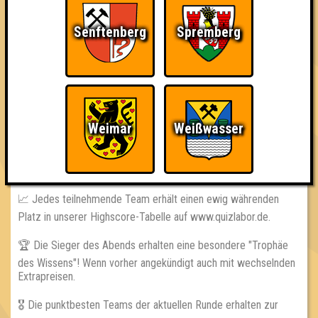
💵 Kulturbeitrag: 7€ (5€ für Studierende und Schüler)
⁉ 3 Runden // 30 Fragen // 60 Punkte
Senftenberg
Spremberg
== REGELN ==
👨‍🏫 Die Quizmaster haben immer recht! Immer.
📵 Handys, Smartphones, oder anderer Schnickschnack sind
während der Fragerunden untersagt!
Weimar
Weißwasser
👨‍👩‍👧‍👦 Euer Team darf maximal aus 6 Personen bestehen!
== GEWINNE ==
📈 Jedes teilnehmende Team erhält einen ewig währenden
Platz in unserer Highscore-Tabelle auf www.quizlabor.de.
🏆 Die Sieger des Abends erhalten eine besondere "Trophäe
des Wissens"! Wenn vorher angekündigt auch mit wechselnden
Extrapreisen.
🎖 Die punktbesten Teams der aktuellen Runde erhalten zur