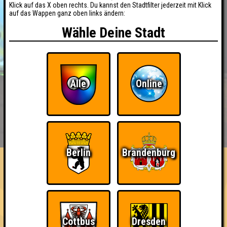
Klick auf das X oben rechts. Du kannst den Stadtfilter jederzeit mit Klick
auf das Wappen ganz oben links ändern:
Wähle Deine Stadt
Alle
Online
BUCHEN
RESERVIERUNG
HIGHSCORE
EVENTS
ÜBER UNS
FAQ
Berlin
Brandenburg
«
»
QUIZLABOR Hamburg #66
· 13.10.2026 · Grüner Jäger
Info
Angemeldete Teams
Cottbus
Dresden