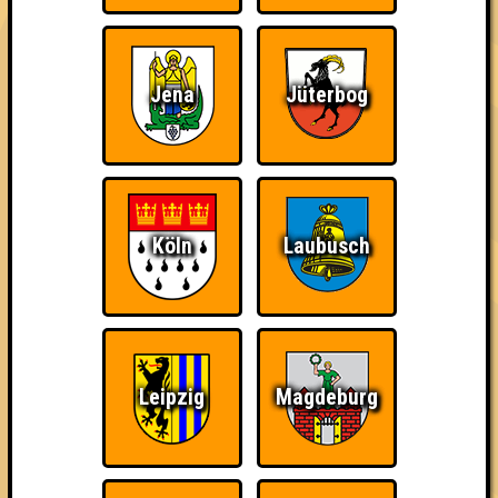
Spielchen um die Ohren!
Euer Quizlabor,
Euer Grüner Jäger! ♥
Jena
Jüterbog
== FAKTENCHECK ==
🌐 www.quizlabor.de
🏨 Grüner Jäger
🚋 Neuer Pferdemarkt 36 | 20359 Hamburg
📅 jeden 2. & 4. Dienstag im Monat
Köln
Laubusch
🕢 Einlass: ab 18 Uhr
🕗 Beginn: 19 Uhr
💵 Kulturbeitrag: 10€
⁉ 3 Runden // 30 Fragen // 60 Punkte
== REGELN ==
Leipzig
Magdeburg
👨‍🏫 Die Quizmaster haben immer recht! Immer.
📵 Handys, Smartphones, oder anderer Schnickschnack sind
während der Fragerunden untersagt!