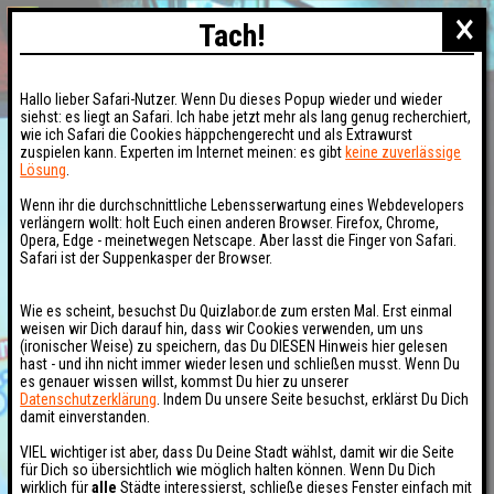
×
Tach!
Hallo lieber Safari-Nutzer. Wenn Du dieses Popup wieder und wieder
siehst: es liegt an Safari. Ich habe jetzt mehr als lang genug recherchiert,
wie ich Safari die Cookies häppchengerecht und als Extrawurst
zuspielen kann. Experten im Internet meinen: es gibt
keine zuverlässige
Lösung
.
Wenn ihr die durchschnittliche Lebensserwartung eines Webdevelopers
verlängern wollt: holt Euch einen anderen Browser. Firefox, Chrome,
Opera, Edge - meinetwegen Netscape. Aber lasst die Finger von Safari.
Safari ist der Suppenkasper der Browser.
Wie es scheint, besuchst Du Quizlabor.de zum ersten Mal. Erst einmal
weisen wir Dich darauf hin, dass wir Cookies verwenden, um uns
(ironischer Weise) zu speichern, das Du DIESEN Hinweis hier gelesen
hast - und ihn nicht immer wieder lesen und schließen musst. Wenn Du
es genauer wissen willst, kommst Du hier zu unserer
Datenschutzerklärung
. Indem Du unsere Seite besuchst, erklärst Du Dich
damit einverstanden.
VIEL wichtiger ist aber, dass Du Deine Stadt wählst, damit wir die Seite
für Dich so übersichtlich wie möglich halten können. Wenn Du Dich
wirklich für
alle
Städte interessierst, schließe dieses Fenster einfach mit