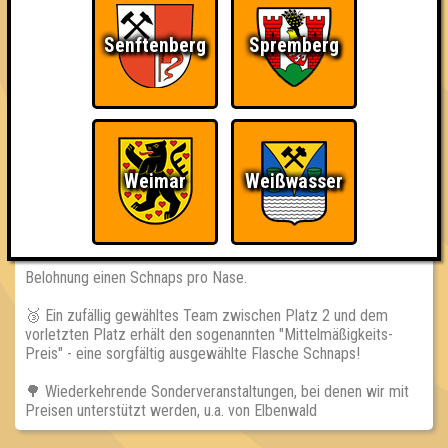
👨‍👩‍👧‍👦 Euer Team darf maximal aus 8 Personen bestehen!
Senftenberg
Spremberg
== GEWINNE ==
📈 Jedes teilnehmende Team erhält einen ewig währenden
Platz in unserer Highscore-Tabelle auf www.quizlabor.de.
🏆 Die Sieger des Abends erhalten eine besondere "Trophäe
Weimar
Weißwasser
des Wissens"! Wenn vorher angekündigt auch mit wechselnden
Extrapreisen.
🎖 Die punktbesten Teams der aktuellen Runde erhalten zur
Belohnung einen Schnaps pro Nase.
🥉 Ein zufällig gewähltes Team zwischen Platz 2 und dem
vorletzten Platz erhält den sogenannten "Mittelmäßigkeits-
Preis" - eine sorgfältig ausgewählte Flasche Schnaps!
🌳 Wiederkehrende Sonderveranstaltungen, bei denen wir mit
Preisen unterstützt werden, u.a. von Elbenwald