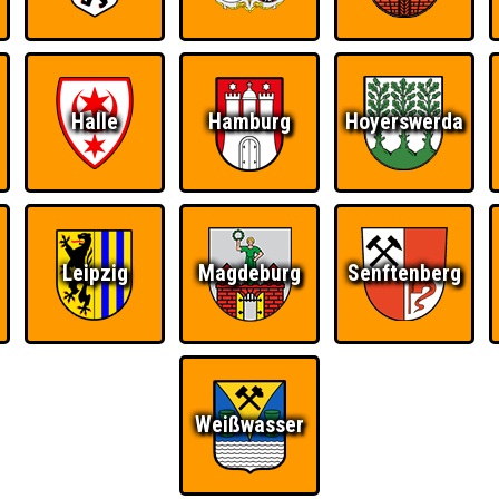
Halle
Hamburg
Hoyerswerda
Leipzig
Magdeburg
Senftenberg
Weißwasser
Ü
FAQ
BUCHEN
RESERVIERUNG
HIGHSCORE