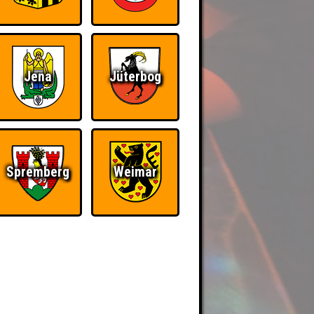
Jena
Jüterbog
Spremberg
Weimar
BER UNS