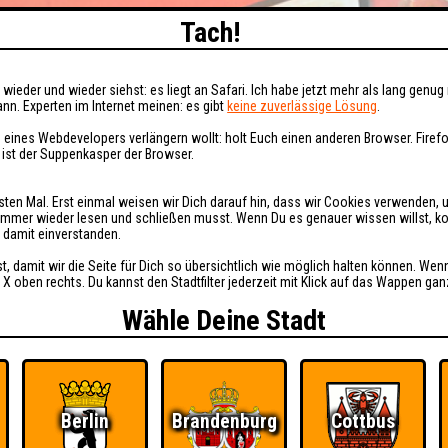
Tach!
wieder und wieder siehst: es liegt an Safari. Ich habe jetzt mehr als lang genug 
nn. Experten im Internet meinen: es gibt
keine zuverlässige Lösung
.
 eines Webdevelopers verlängern wollt: holt Euch einen anderen Browser. Fire
i ist der Suppenkasper der Browser.
sten Mal. Erst einmal weisen wir Dich darauf hin, dass wir Cookies verwenden, 
t immer wieder lesen und schließen musst. Wenn Du es genauer wissen willst, 
h damit einverstanden.
st, damit wir die Seite für Dich so übersichtlich wie möglich halten können. Wen
 X oben rechts. Du kannst den Stadtfilter jederzeit mit Klick auf das Wappen gan
Wähle Deine Stadt
Berlin
Brandenburg
Cottbus