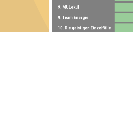
9. MULekül
9. Team Energie
10. Die geistigen Einzelfälle
10. Dabeisein ist alles
11. stets bemüht
11. Die Grampositiven Denker
11. Los Drehmomentos-Bros
12. Team-Time-Out
13. jojahucada
14. Die Ahnungslosen
15. Schäfchen