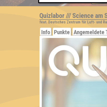
EVENT
Quizlabor /// Science am St
feat. Deutsches Zentrum für Luft- und R
Info
Punkte
Angemeldete 