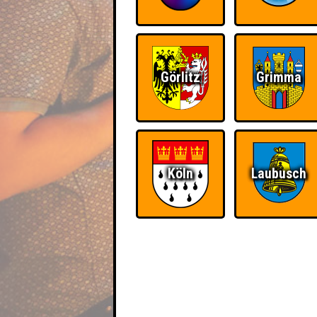
Görlitz
Grimma
Köln
Laubusch