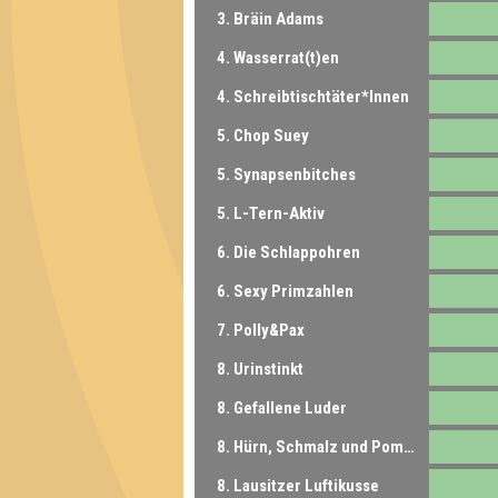
3. Bräin Adams
4. Wasserrat(t)en
4. Schreibtischtäter*Innen
5. Chop Suey
5. Synapsenbitches
5. L-Tern-Aktiv
6. Die Schlappohren
6. Sexy Primzahlen
7. Polly&Pax
8. Urinstinkt
8. Gefallene Luder
8. Hürn, Schmalz und Pommes
8. Lausitzer Luftikusse