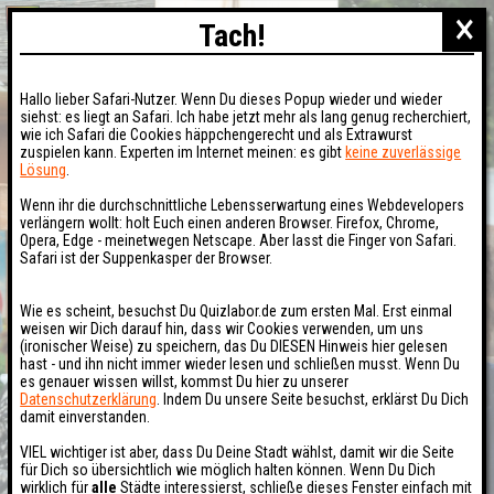
×
Tach!
Hallo lieber Safari-Nutzer. Wenn Du dieses Popup wieder und wieder
siehst: es liegt an Safari. Ich habe jetzt mehr als lang genug recherchiert,
wie ich Safari die Cookies häppchengerecht und als Extrawurst
zuspielen kann. Experten im Internet meinen: es gibt
keine zuverlässige
Lösung
.
Wenn ihr die durchschnittliche Lebensserwartung eines Webdevelopers
verlängern wollt: holt Euch einen anderen Browser. Firefox, Chrome,
Opera, Edge - meinetwegen Netscape. Aber lasst die Finger von Safari.
Safari ist der Suppenkasper der Browser.
Wie es scheint, besuchst Du Quizlabor.de zum ersten Mal. Erst einmal
weisen wir Dich darauf hin, dass wir Cookies verwenden, um uns
(ironischer Weise) zu speichern, das Du DIESEN Hinweis hier gelesen
hast - und ihn nicht immer wieder lesen und schließen musst. Wenn Du
es genauer wissen willst, kommst Du hier zu unserer
Datenschutzerklärung
. Indem Du unsere Seite besuchst, erklärst Du Dich
damit einverstanden.
VIEL wichtiger ist aber, dass Du Deine Stadt wählst, damit wir die Seite
für Dich so übersichtlich wie möglich halten können. Wenn Du Dich
wirklich für
alle
Städte interessierst, schließe dieses Fenster einfach mit