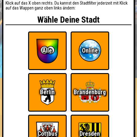
Klick auf das X oben rechts. Du kannst den Stadtfilter jederzeit mit Klick
auf das Wappen ganz oben links ändern:
Wähle Deine Stadt
Alle
Online
BUCHEN
RESERVIERUNG
HIGHSCORE
EVENTS
ÜBER UNS
FAQ
Berlin
Brandenburg
«
»
QUIZLABOR Weimar #3
Aller guten Dinge sind DreiMar · 15.06.2026 · Mascha
Info
Punkte
Angemeldete Teams
Cottbus
Dresden