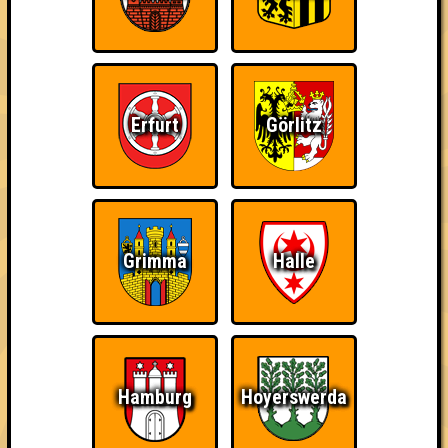
Erfurt
Görlitz
Grimma
Halle
Punkte
Hamburg
Hoyerswerda