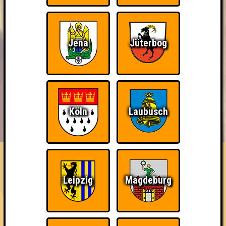
Jena
Jüterbog
Köln
Laubusch
BUCHEN
RESERVIERUNG
HIGHSCORE
EVENTS
ÜBER UNS
FAQ
TriViagra
Leipzig
Magdeburg
Errungenschaften
Kleiner Hinweis: bei uns sind Teams, die in einem Stechen
verlieren, trotzdem auf dem 1. Platz - den haben sie sich
schließlich verdient! Entsprechend gibt es für diese auch