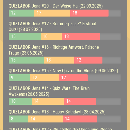
QUIZLABOR Jena #20 - Der Weise Hai (22.09.2025)
12
17
18
QUIZLABOR Jena #17 - Sommerpause? Erstmal
Quiz! (28.07.2025)
15
10
18
QUIZLABOR Jena #16 - Richtige Antwort, Falsche
Frage (23.06.2025)
15
13
12
QUIZLABOR Jena #15 - New Quiz on the Block (09.06.2025)
9
12
12
QUIZLABOR Jena #14 - Quiz Wars: The Brain
Awakens (26.05.2025)
10
14
14
QUIZLABOR Jena #13 - Happy Birthday! (28.04.2025)
8
14
14
QUIZLABOR Jena #12 - Wir stellen die Uhren eine Woche