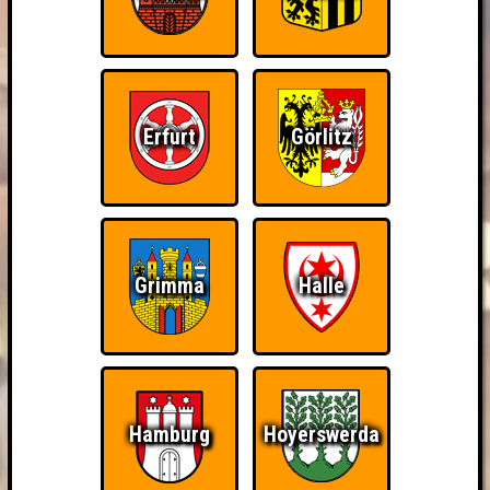
Erfurt
Görlitz
Grimma
Halle
Hamburg
Hoyerswerda