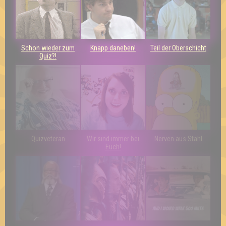
Schon wieder zum
Knapp daneben!
Teil der Oberschicht
Quiz?!
Quizveteran
Wir sind immer bei
Nerven aus Stahl
Euch!