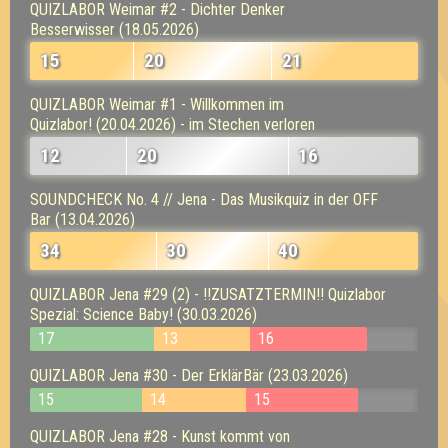
QUIZLABOR Weimar #2 - Dichter Denker
Besserwisser (18.05.2026)
15
20
21
QUIZLABOR Weimar #1 - Willkommen im
Quizlabor! (20.04.2026) - im Stechen verloren
12
20
16
SOUNDCHECK No. 4 // Jena - Das Musikquiz in der OFF
Bar (13.04.2026)
34
30
40
QUIZLABOR Jena #29 (2) - !!ZUSATZTERMIN!! Quizlabor
Spezial: Science Baby! (30.03.2026)
17
13
16
QUIZLABOR Jena #30 - Der ErklärBär (23.03.2026)
15
14
15
QUIZLABOR Jena #28 - Kunst kommt von