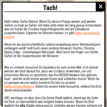
×
Tach!
Hallo lieber Safari-Nutzer. Wenn Du dieses Popup wieder und wieder
siehst: es liegt an Safari. Ich habe jetzt mehr als lang genug recherchiert,
wie ich Safari die Cookies häppchengerecht und als Extrawurst
zuspielen kann. Experten im Internet meinen: es gibt
keine zuverlässige
Lösung
.
Wenn ihr die durchschnittliche Lebensserwartung eines Webdevelopers
verlängern wollt: holt Euch einen anderen Browser. Firefox, Chrome,
Opera, Edge - meinetwegen Netscape. Aber lasst die Finger von Safari.
Safari ist der Suppenkasper der Browser.
Wie es scheint, besuchst Du Quizlabor.de zum ersten Mal. Erst einmal
weisen wir Dich darauf hin, dass wir Cookies verwenden, um uns
(ironischer Weise) zu speichern, das Du DIESEN Hinweis hier gelesen
hast - und ihn nicht immer wieder lesen und schließen musst. Wenn Du
es genauer wissen willst, kommst Du hier zu unserer
Datenschutzerklärung
. Indem Du unsere Seite besuchst, erklärst Du Dich
damit einverstanden.
VIEL wichtiger ist aber, dass Du Deine Stadt wählst, damit wir die Seite
für Dich so übersichtlich wie möglich halten können. Wenn Du Dich
wirklich für
alle
Städte interessierst, schließe dieses Fenster einfach mit