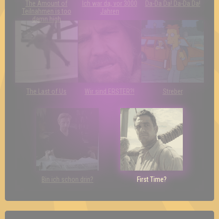
The Amount of
Ich war da, vor 3000
Da-Da Da! Da-Da Da!
Teilnahmen is too
Jahren
damn high
The Last of Us
Wir sind ERSTER?!
Streber
Bin ich schon drin?
First Time?