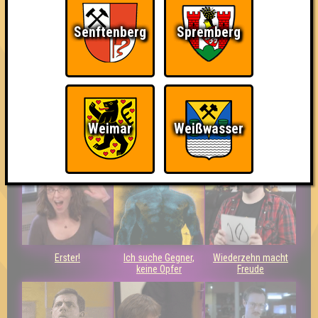
Errungenschaften für den 1. Platz.
Senftenberg
Spremberg
Weimar
Weißwasser
Duelist
So kurz vorm Sieg!
Eindeutiger Sieg
Erster!
Ich suche Gegner,
Wiederzehn macht
keine Opfer
Freude