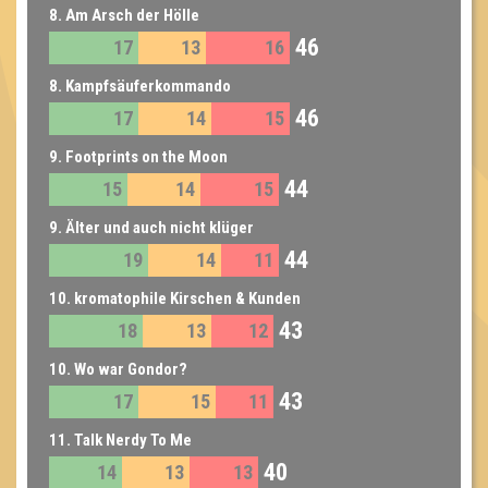
8. Am Arsch der Hölle
46
17
13
16
8. Kampfsäuferkommando
46
17
14
15
9. Footprints on the Moon
44
15
14
15
9. Älter und auch nicht klüger
44
19
14
11
10. kromatophile Kirschen & Kunden
43
18
13
12
10. Wo war Gondor?
43
17
15
11
11. Talk Nerdy To Me
40
14
13
13