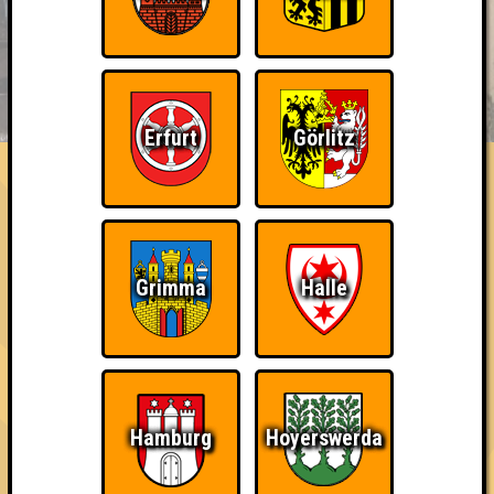
BUCHEN
RESERVIERUNG
HIGHSCORE
EVENTS
ÜBER UNS
Erfurt
Görlitz
FAQ
«
»
QUIZLABOR Dresden #134
Die (Schaum)krone des Wissens · 17.06.2026 · Citybeach
Info
Punkte
Angemeldete Teams
Grimma
Halle
Hamburg
Hoyerswerda