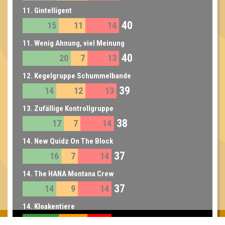
11. Gintelligent
40
15
11
14
11. Wenig Ahnung, viel Meinung
40
20
7
13
12. Kegelgruppe Schummelbande
39
14
12
13
13. Zufällige Kontrollgruppe
38
17
7
14
14. New Quidz On The Block
37
16
7
14
14. The HANA Montana Crew
37
14
9
14
14. Kloakentiere
37
15
12
10