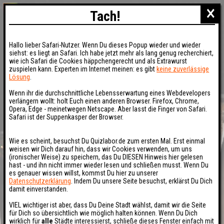
×
Tach!
Hallo lieber Safari-Nutzer. Wenn Du dieses Popup wieder und wieder
siehst: es liegt an Safari. Ich habe jetzt mehr als lang genug recherchiert,
wie ich Safari die Cookies häppchengerecht und als Extrawurst
zuspielen kann. Experten im Internet meinen: es gibt
keine zuverlässige
Lösung
.
Wenn ihr die durchschnittliche Lebensserwartung eines Webdevelopers
verlängern wollt: holt Euch einen anderen Browser. Firefox, Chrome,
Opera, Edge - meinetwegen Netscape. Aber lasst die Finger von Safari.
Safari ist der Suppenkasper der Browser.
Wie es scheint, besuchst Du Quizlabor.de zum ersten Mal. Erst einmal
weisen wir Dich darauf hin, dass wir Cookies verwenden, um uns
(ironischer Weise) zu speichern, das Du DIESEN Hinweis hier gelesen
hast - und ihn nicht immer wieder lesen und schließen musst. Wenn Du
es genauer wissen willst, kommst Du hier zu unserer
Datenschutzerklärung
. Indem Du unsere Seite besuchst, erklärst Du Dich
damit einverstanden.
VIEL wichtiger ist aber, dass Du Deine Stadt wählst, damit wir die Seite
für Dich so übersichtlich wie möglich halten können. Wenn Du Dich
wirklich für
alle
Städte interessierst, schließe dieses Fenster einfach mit