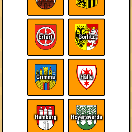
Errungenschaften
Kleiner Hinweis: bei uns sind Teams, die in einem Stechen
verlieren, trotzdem auf dem 1. Platz - den haben sie sich
schließlich verdient! Entsprechend gibt es für diese auch
Errungenschaften für den 1. Platz.
Erfurt
Görlitz
The Last of Us
Schon wieder zum
Wiederzehn macht
Grimma
Halle
Quiz?!
Freude
Hamburg
Hoyerswerda
Quizveteran
Wir sind immer bei
Nerven aus Stahl
Euch!