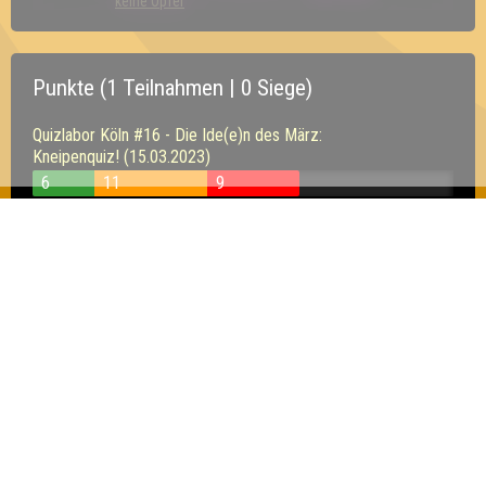
keine Opfer
Punkte (1 Teilnahmen | 0 Siege)
Quizlabor Köln #16 - Die Ide(e)n des März:
Kneipenquiz! (15.03.2023)
6
11
9
Inhaber & Geschäftsführer:
Georg Martin // Quizlabor
Sandower Straße 56
03046 Cottbus
info@quizlabor.de
Impressum:
Impressum
Datenschutz:
Datenschutzerklärung
Facebook:
https://www.facebook.com/quizlabor