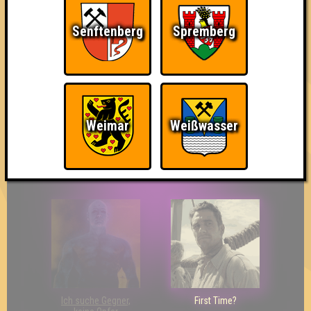
Senftenberg
Spremberg
So kurz vorm Sieg!
Wir sind ERSTER?!
Streber
Weimar
Weißwasser
Eindeutiger Sieg
Duelist
Bin ich schon drin?
Ich suche Gegner,
First Time?