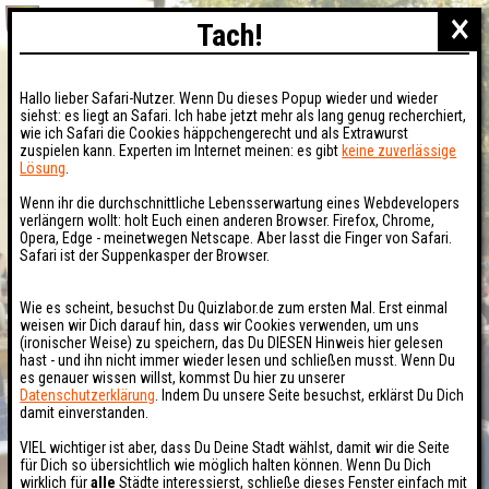
×
Tach!
Hallo lieber Safari-Nutzer. Wenn Du dieses Popup wieder und wieder
siehst: es liegt an Safari. Ich habe jetzt mehr als lang genug recherchiert,
wie ich Safari die Cookies häppchengerecht und als Extrawurst
zuspielen kann. Experten im Internet meinen: es gibt
keine zuverlässige
Lösung
.
Wenn ihr die durchschnittliche Lebensserwartung eines Webdevelopers
verlängern wollt: holt Euch einen anderen Browser. Firefox, Chrome,
Opera, Edge - meinetwegen Netscape. Aber lasst die Finger von Safari.
Safari ist der Suppenkasper der Browser.
Wie es scheint, besuchst Du Quizlabor.de zum ersten Mal. Erst einmal
weisen wir Dich darauf hin, dass wir Cookies verwenden, um uns
(ironischer Weise) zu speichern, das Du DIESEN Hinweis hier gelesen
hast - und ihn nicht immer wieder lesen und schließen musst. Wenn Du
es genauer wissen willst, kommst Du hier zu unserer
Datenschutzerklärung
. Indem Du unsere Seite besuchst, erklärst Du Dich
damit einverstanden.
VIEL wichtiger ist aber, dass Du Deine Stadt wählst, damit wir die Seite
für Dich so übersichtlich wie möglich halten können. Wenn Du Dich
wirklich für
alle
Städte interessierst, schließe dieses Fenster einfach mit