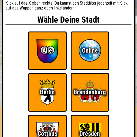
Klick auf das X oben rechts. Du kannst den Stadtfilter jederzeit mit Klick
auf das Wappen ganz oben links ändern:
Wähle Deine Stadt
Alle
Online
BUCHEN
RESERVIERUNG
Berlin
Brandenburg
HIGHSCORE
EVENTS
ÜBER UNS
FAQ
FHM Chicks
Cottbus
Dresden