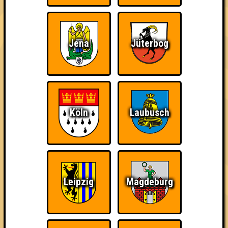
Jena
Jüterbog
The Amount of
Ich war da, vor 3000
Da-Da Da! Da-Da Da!
Teilnahmen is too
Jahren
damn high
Köln
Laubusch
Teil der Oberschicht
Knapp daneben!
Erster!
Leipzig
Magdeburg