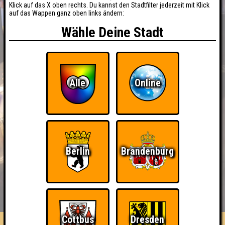
Klick auf das X oben rechts. Du kannst den Stadtfilter jederzeit mit Klick
auf das Wappen ganz oben links ändern:
Wähle Deine Stadt
Alle
Online
Berlin
Brandenburg
BUCHEN
RESERVIERUNG
HIGHSCORE
EVENTS
ÜBER UNS
FAQ
Cottbus
Dresden