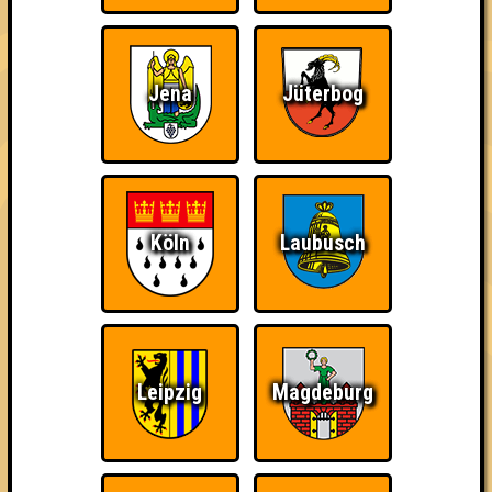
Quizveteran
Wir sind immer bei
Nerven aus Stahl
Euch!
Jena
Jüterbog
Köln
Laubusch
The Amount of
Ich war da, vor 3000
Da-Da Da! Da-Da Da!
Teilnahmen is too
Jahren
damn high
Leipzig
Magdeburg
Teil der Oberschicht
Knapp daneben!
Erster!