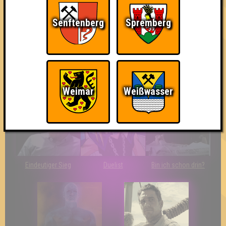
Senftenberg
Spremberg
So kurz vorm Sieg!
Wir sind ERSTER?!
Streber
Weimar
Weißwasser
Eindeutiger Sieg
Duelist
Bin ich schon drin?