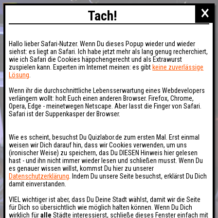
×
Tach!
Hallo lieber Safari-Nutzer. Wenn Du dieses Popup wieder und wieder
siehst: es liegt an Safari. Ich habe jetzt mehr als lang genug recherchiert,
wie ich Safari die Cookies häppchengerecht und als Extrawurst
zuspielen kann. Experten im Internet meinen: es gibt
keine zuverlässige
Lösung
.
Wenn ihr die durchschnittliche Lebensserwartung eines Webdevelopers
verlängern wollt: holt Euch einen anderen Browser. Firefox, Chrome,
Opera, Edge - meinetwegen Netscape. Aber lasst die Finger von Safari.
Safari ist der Suppenkasper der Browser.
Wie es scheint, besuchst Du Quizlabor.de zum ersten Mal. Erst einmal
weisen wir Dich darauf hin, dass wir Cookies verwenden, um uns
(ironischer Weise) zu speichern, das Du DIESEN Hinweis hier gelesen
hast - und ihn nicht immer wieder lesen und schließen musst. Wenn Du
es genauer wissen willst, kommst Du hier zu unserer
Datenschutzerklärung
. Indem Du unsere Seite besuchst, erklärst Du Dich
damit einverstanden.
VIEL wichtiger ist aber, dass Du Deine Stadt wählst, damit wir die Seite
für Dich so übersichtlich wie möglich halten können. Wenn Du Dich
wirklich für
alle
Städte interessierst, schließe dieses Fenster einfach mit