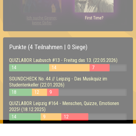
Ich suche Gegner,
First Time?
keine Opfer
Punkte (4 Teilnahmen | 0 Siege)
QUIZLABOR Laubusch #13 - Freitag das 13. (22.05.2026)
14
14
7
SOUNDCHECK No. 44 // Leipzig - Das Musikquiz im
Studentenkeller (22.01.2026)
18
12
9
QUIZLABOR Leipzig #164 - Menschen, Quizze, Emotionen
2025! (18.12.2025)
14
9
12
SOUNDCHECK No. 42 // Leipzig - Das Musikquiz im
Studentenkeller (23.10.2025)