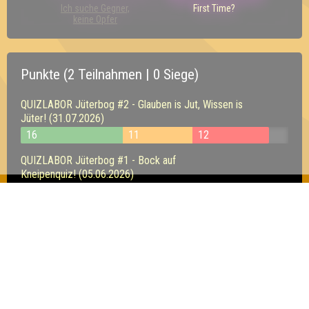
Ich suche Gegner,
First Time?
keine Opfer
Punkte (2 Teilnahmen | 0 Siege)
QUIZLABOR Jüterbog #2 - Glauben is Jut, Wissen is
Jüter! (31.07.2026)
16
11
12
QUIZLABOR Jüterbog #1 - Bock auf
Kneipenquiz! (05.06.2026)
12
13
14
Inhaber & Geschäftsführer:
Georg Martin // Quizlabor
Sandower Straße 56
03046 Cottbus