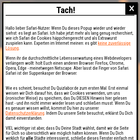
×
Tach!
Hallo lieber Safari-Nutzer. Wenn Du dieses Popup wieder und wieder
siehst: es liegt an Safari. Ich habe jetzt mehr als lang genug recherchiert,
wie ich Safari die Cookies häppchengerecht und als Extrawurst
zuspielen kann. Experten im Internet meinen: es gibt
keine zuverlässige
Lösung
.
Wenn ihr die durchschnittliche Lebensserwartung eines Webdevelopers
verlängern wollt: holt Euch einen anderen Browser. Firefox, Chrome,
Opera, Edge - meinetwegen Netscape. Aber lasst die Finger von Safari.
Safari ist der Suppenkasper der Browser.
Wie es scheint, besuchst Du Quizlabor.de zum ersten Mal. Erst einmal
weisen wir Dich darauf hin, dass wir Cookies verwenden, um uns
(ironischer Weise) zu speichern, das Du DIESEN Hinweis hier gelesen
hast - und ihn nicht immer wieder lesen und schließen musst. Wenn Du
es genauer wissen willst, kommst Du hier zu unserer
Datenschutzerklärung
. Indem Du unsere Seite besuchst, erklärst Du Dich
damit einverstanden.
VIEL wichtiger ist aber, dass Du Deine Stadt wählst, damit wir die Seite
für Dich so übersichtlich wie möglich halten können. Wenn Du Dich
wirklich für
alle
Städte interessierst, schließe dieses Fenster einfach mit