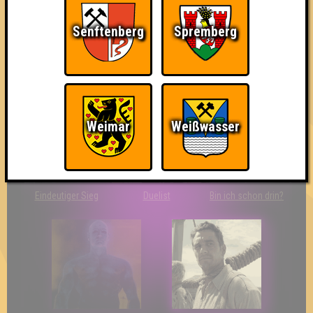
Senftenberg
Spremberg
The Last of Us
Wir sind ERSTER?!
Streber
Weimar
Weißwasser
Eindeutiger Sieg
Duelist
Bin ich schon drin?