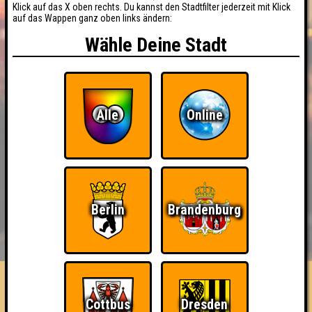
Klick auf das X oben rechts. Du kannst den Stadtfilter jederzeit mit Klick
auf das Wappen ganz oben links ändern:
Wähle Deine Stadt
Alle
Online
Berlin
Brandenburg
BUCHEN
RESERVIERUNG
HIGHSCORE
EVENTS
ÜBER UNS
FAQ
Kompetenzkomitee
Cottbus
Dresden