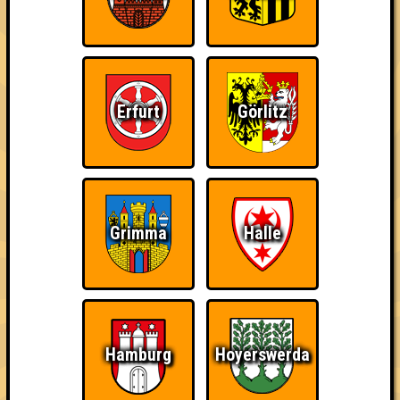
Errungenschaften
Kleiner Hinweis: bei uns sind Teams, die in einem Stechen
verlieren, trotzdem auf dem 1. Platz - den haben sie sich
schließlich verdient! Entsprechend gibt es für diese auch
Errungenschaften für den 1. Platz.
Erfurt
Görlitz
Grimma
Halle
Teil der Oberschicht
Schon wieder zum
Wiederzehn macht
Quiz?!
Freude
Hamburg
Hoyerswerda