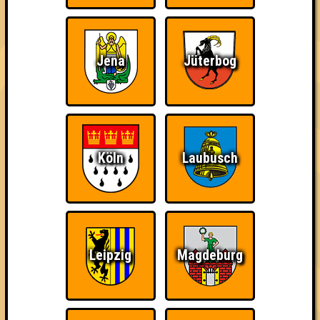
Quizveteran
Wir sind immer bei
Nerven aus Stahl
Euch!
Jena
Jüterbog
The Amount of
Ich war da, vor 3000
Da-Da Da! Da-Da Da!
Teilnahmen is too
Jahren
Köln
Laubusch
damn high
Leipzig
Magdeburg
Knapp daneben!
Erster!
So kurz vorm Sieg!