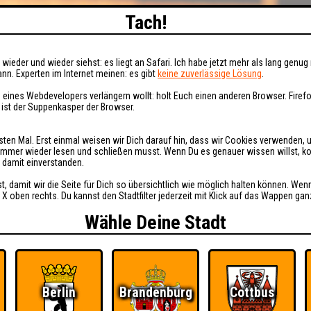
Tach!
wieder und wieder siehst: es liegt an Safari. Ich habe jetzt mehr als lang genug 
nn. Experten im Internet meinen: es gibt
keine zuverlässige Lösung
.
 eines Webdevelopers verlängern wollt: holt Euch einen anderen Browser. Fire
i ist der Suppenkasper der Browser.
sten Mal. Erst einmal weisen wir Dich darauf hin, dass wir Cookies verwenden, 
t immer wieder lesen und schließen musst. Wenn Du es genauer wissen willst, 
h damit einverstanden.
st, damit wir die Seite für Dich so übersichtlich wie möglich halten können. Wen
 X oben rechts. Du kannst den Stadtfilter jederzeit mit Klick auf das Wappen gan
Wähle Deine Stadt
Berlin
Brandenburg
Cottbus
Ü
FAQ
BUCHEN