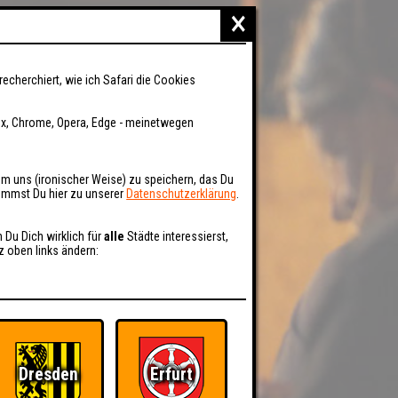
×
recherchiert, wie ich Safari die Cookies
fox, Chrome, Opera, Edge - meinetwegen
um uns (ironischer Weise) zu speichern, das Du
kommst Du hier zu unserer
Datenschutzerklärung
.
n Du Dich wirklich für
alle
Städte interessierst,
z oben links ändern:
Dresden
Erfurt
BER UNS