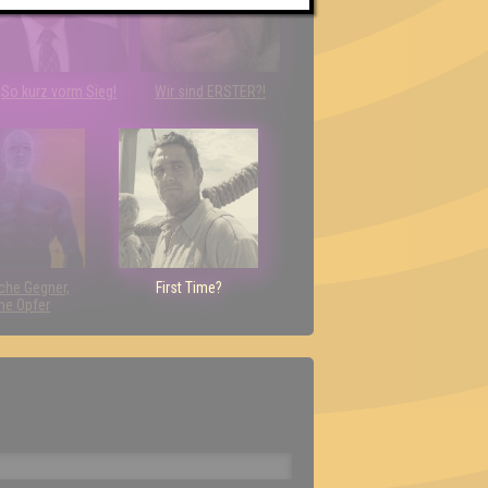
So kurz vorm Sieg!
Wir sind ERSTER?!
che Gegner,
First Time?
ne Opfer