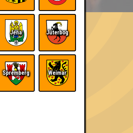
Jena
Jüterbog
h schließlich verdient! Entsprechend gibt es
Spremberg
Weimar
Nerven aus Stahl
The Amount of
Teilnahmen is too
damn high