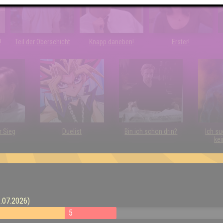
!
Teil der Oberschicht
Knapp daneben!
Erster!
r Sieg
Duelist
Bin ich schon drin?
Ich su
kei
.07.2026)
5