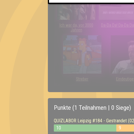
Ich war da, vor 3000
Da-Da Da! Da-Da Da
Jahren
Streber
Eindeutige
Punkte (1 Teilnahmen | 0 Siege)
QUIZLABOR Leipzig #184 - Gestrandet (02
10
9