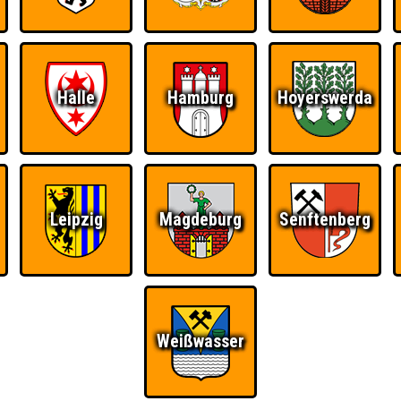
RESERVIERUNG
HIGHSCORE
S
Halle
Hamburg
Hoyerswerda
 einem Stechen verlieren, trotzdem auf dem 1. Platz - den haben sie sic
Platz.
Leipzig
Magdeburg
Senftenberg
Wiederzehn macht
Quizveteran
Wir sind immer bei
Freude
Euch!
Weißwasser