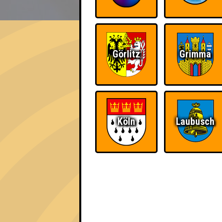
EVENT
Dino-Sours
Görlitz
Grimma
Errungenschaften
Kleiner Hinweis: bei uns sind Teams, die in
für diese auch Errungenschaften für den 1. 
Köln
Laubusch
The Last of Us
Schon wieder zum
Quiz?!