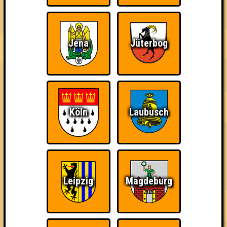
Quizveteran
Wir sind immer bei
Nerven aus Stahl
Euch!
Jena
Jüterbog
The Amount of
Ich war da, vor 3000
Da-Da Da! Da-Da Da!
Teilnahmen is too
Jahren
Köln
Laubusch
damn high
Leipzig
Magdeburg
Knapp daneben!
Erster!
So kurz vorm Sieg!