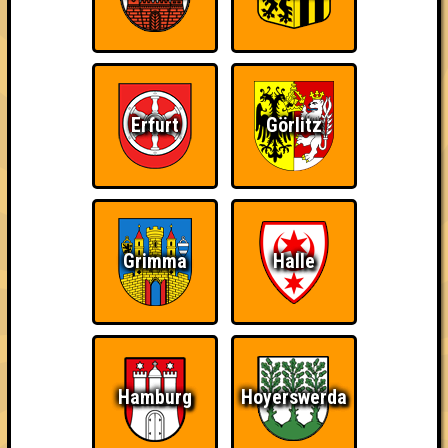
Errungenschaften
Kleiner Hinweis: bei uns sind Teams, die in einem Stechen
verlieren, trotzdem auf dem 1. Platz - den haben sie sich
schließlich verdient! Entsprechend gibt es für diese auch
Errungenschaften für den 1. Platz.
Erfurt
Görlitz
Grimma
Halle
Teil der Oberschicht
Schon wieder zum
Wiederzehn macht
Quiz?!
Freude
Hamburg
Hoyerswerda