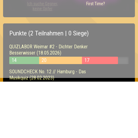
Ich suche Gegner,
First Time?
keine Opfer
Punkte (2 Teilnahmen | 0 Siege)
QUIZLABOR Weimar #2 - Dichter Denker
Besserwisser (18.05.2026)
14
20
17
SOUNDCHECK No. 12 // Hamburg - Das
Musikquiz (28.02.2023)
21
18
11
Inhaber & Geschäftsführer:
Georg Martin // Quizlabor
Sandower Straße 56
03046 Cottbus