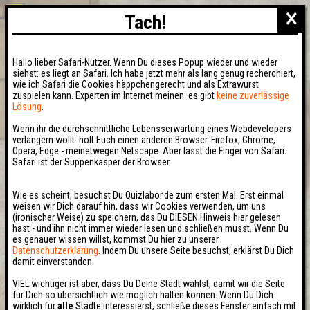
×
Tach!
Hallo lieber Safari-Nutzer. Wenn Du dieses Popup wieder und wieder
siehst: es liegt an Safari. Ich habe jetzt mehr als lang genug recherchiert,
wie ich Safari die Cookies häppchengerecht und als Extrawurst
zuspielen kann. Experten im Internet meinen: es gibt
keine zuverlässige
Lösung
.
Wenn ihr die durchschnittliche Lebensserwartung eines Webdevelopers
verlängern wollt: holt Euch einen anderen Browser. Firefox, Chrome,
Opera, Edge - meinetwegen Netscape. Aber lasst die Finger von Safari.
Safari ist der Suppenkasper der Browser.
Wie es scheint, besuchst Du Quizlabor.de zum ersten Mal. Erst einmal
weisen wir Dich darauf hin, dass wir Cookies verwenden, um uns
(ironischer Weise) zu speichern, das Du DIESEN Hinweis hier gelesen
hast - und ihn nicht immer wieder lesen und schließen musst. Wenn Du
es genauer wissen willst, kommst Du hier zu unserer
Datenschutzerklärung
. Indem Du unsere Seite besuchst, erklärst Du Dich
damit einverstanden.
VIEL wichtiger ist aber, dass Du Deine Stadt wählst, damit wir die Seite
für Dich so übersichtlich wie möglich halten können. Wenn Du Dich
wirklich für
alle
Städte interessierst, schließe dieses Fenster einfach mit