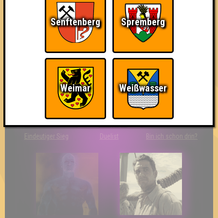
Senftenberg
Spremberg
The Last of Us
Wir sind ERSTER?!
Streber
Weimar
Weißwasser
Eindeutiger Sieg
Duelist
Bin ich schon drin?