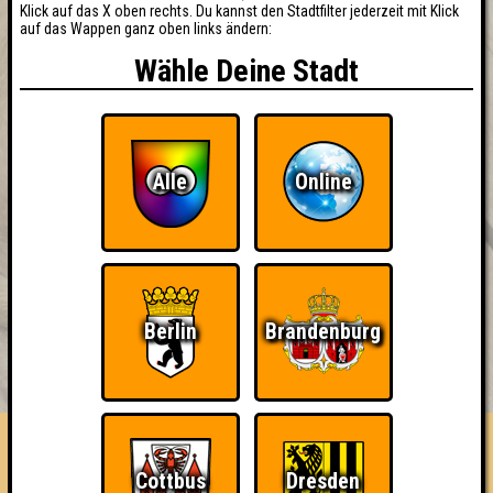
Klick auf das X oben rechts. Du kannst den Stadtfilter jederzeit mit Klick
auf das Wappen ganz oben links ändern:
Wähle Deine Stadt
Alle
Online
Berlin
Brandenburg
BUCHEN
RESERVIERUNG
HIGHSCORE
EVENTS
ÜBER UNS
FAQ
Thin Quizzy
Cottbus
Dresden