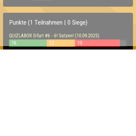
Punkte (1 Teilnahmen | 0 Siege)
QUIZLABOR Erfurt #6 - 6! Setzen! (10.09.2025)
16
12
19
Inhaber & Geschäftsführer:
Georg Martin // Quizlabor
Sandower Straße 56
03046 Cottbus
info@quizlabor.de
Impressum:
Impressum
Datenschutz:
Datenschutzerklärung
Facebook:
https://www.facebook.com/quizlabor
Instagram:
https://www.instagram.com/quizlabor/