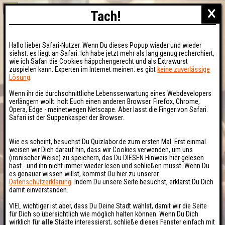
×
Tach!
Hallo lieber Safari-Nutzer. Wenn Du dieses Popup wieder und wieder
siehst: es liegt an Safari. Ich habe jetzt mehr als lang genug recherchiert,
wie ich Safari die Cookies häppchengerecht und als Extrawurst
zuspielen kann. Experten im Internet meinen: es gibt
keine zuverlässige
Lösung
.
Wenn ihr die durchschnittliche Lebensserwartung eines Webdevelopers
verlängern wollt: holt Euch einen anderen Browser. Firefox, Chrome,
Opera, Edge - meinetwegen Netscape. Aber lasst die Finger von Safari.
Safari ist der Suppenkasper der Browser.
Wie es scheint, besuchst Du Quizlabor.de zum ersten Mal. Erst einmal
weisen wir Dich darauf hin, dass wir Cookies verwenden, um uns
(ironischer Weise) zu speichern, das Du DIESEN Hinweis hier gelesen
hast - und ihn nicht immer wieder lesen und schließen musst. Wenn Du
es genauer wissen willst, kommst Du hier zu unserer
Datenschutzerklärung
. Indem Du unsere Seite besuchst, erklärst Du Dich
damit einverstanden.
VIEL wichtiger ist aber, dass Du Deine Stadt wählst, damit wir die Seite
für Dich so übersichtlich wie möglich halten können. Wenn Du Dich
wirklich für
alle
Städte interessierst, schließe dieses Fenster einfach mit