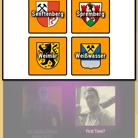
Senftenberg
Spremberg
The Last of Us
Wir sind ERSTER?!
Streber
Weimar
Weißwasser
Eindeutiger Sieg
Duelist
Bin ich schon drin?
Ich suche Gegner,
First Time?
keine Opfer