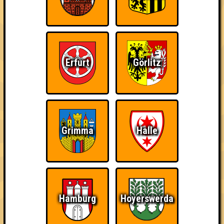
Kleiner Hinweis: bei uns sind Teams, die in einem Stechen
verlieren, trotzdem auf dem 1. Platz - den haben sie sich
schließlich verdient! Entsprechend gibt es für diese auch
Errungenschaften für den 1. Platz.
Erfurt
Görlitz
Schon wieder zum
Wiederzehn macht
Quizveteran
Grimma
Halle
Quiz?!
Freude
Hamburg
Hoyerswerda
Wir sind immer bei
Nerven aus Stahl
The Amount of
Euch!
Teilnahmen is too