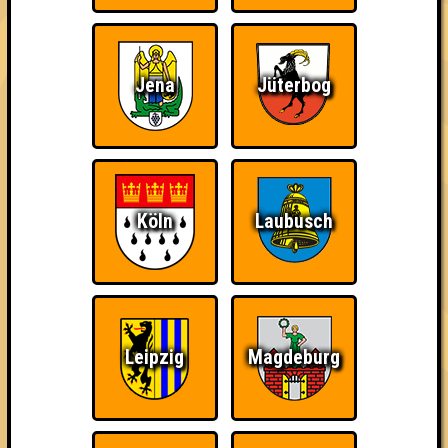
damn high
Jena
Jüterbog
Ich war da, vor 3000
Da-Da Da! Da-Da Da!
Teil der Oberschicht
Jahren
Köln
Laubusch
Knapp daneben!
Erster!
So kurz vorm Sieg!
Leipzig
Magdeburg