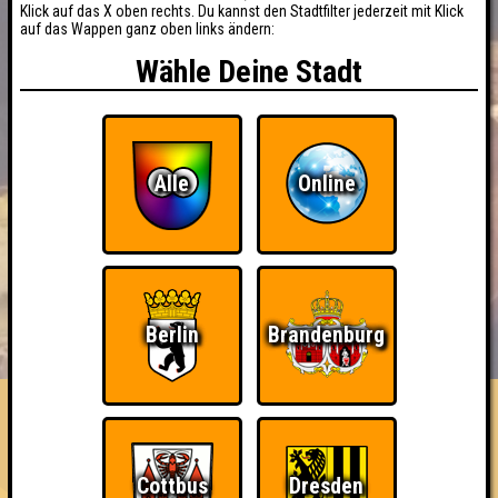
Klick auf das X oben rechts. Du kannst den Stadtfilter jederzeit mit Klick
auf das Wappen ganz oben links ändern:
Wähle Deine Stadt
Alle
Online
BUCHEN
RESERVIERUNG
Berlin
Brandenburg
HIGHSCORE
EVENTS
ÜBER UNS
FAQ
Quizney+
Cottbus
Dresden
Errungenschaften