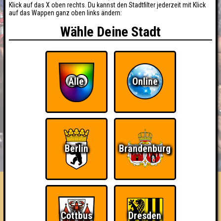
Klick auf das X oben rechts. Du kannst den Stadtfilter jederzeit mit Klick
auf das Wappen ganz oben links ändern:
Wähle Deine Stadt
Alle
Online
BUCHEN
RESERVIERUNG
Berlin
Brandenburg
HIGHSCORE
EVENTS
ÜBER UNS
FAQ
Die Slippers
Cottbus
Dresden