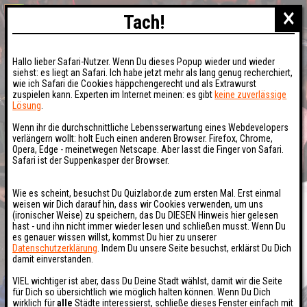
×
Tach!
Hallo lieber Safari-Nutzer. Wenn Du dieses Popup wieder und wieder
siehst: es liegt an Safari. Ich habe jetzt mehr als lang genug recherchiert,
wie ich Safari die Cookies häppchengerecht und als Extrawurst
zuspielen kann. Experten im Internet meinen: es gibt
keine zuverlässige
Lösung
.
Wenn ihr die durchschnittliche Lebensserwartung eines Webdevelopers
verlängern wollt: holt Euch einen anderen Browser. Firefox, Chrome,
Opera, Edge - meinetwegen Netscape. Aber lasst die Finger von Safari.
Safari ist der Suppenkasper der Browser.
Wie es scheint, besuchst Du Quizlabor.de zum ersten Mal. Erst einmal
weisen wir Dich darauf hin, dass wir Cookies verwenden, um uns
(ironischer Weise) zu speichern, das Du DIESEN Hinweis hier gelesen
hast - und ihn nicht immer wieder lesen und schließen musst. Wenn Du
es genauer wissen willst, kommst Du hier zu unserer
Datenschutzerklärung
. Indem Du unsere Seite besuchst, erklärst Du Dich
damit einverstanden.
VIEL wichtiger ist aber, dass Du Deine Stadt wählst, damit wir die Seite
für Dich so übersichtlich wie möglich halten können. Wenn Du Dich
wirklich für
alle
Städte interessierst, schließe dieses Fenster einfach mit