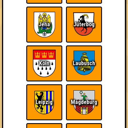
Jena
Jüterbog
The Amount of
Ich war da, vor 3000
Da-Da Da! Da-Da Da!
Teilnahmen is too
Jahren
damn high
Köln
Laubusch
Knapp daneben!
Erster!
So kurz vorm Sieg!
Leipzig
Magdeburg