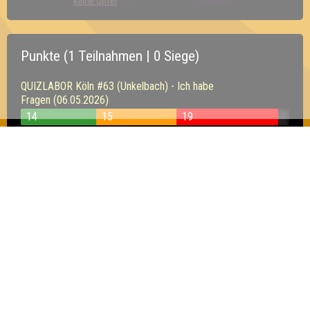
keine Opfer
Punkte (1 Teilnahmen | 0 Siege)
QUIZLABOR Köln #63 (Unkelbach) - Ich habe
Fragen (06.05.2026)
14
15
19
Inhaber & Geschäftsführer:
Georg Martin // Quizlabor
Sandower Straße 56
03046 Cottbus
info@quizlabor.de
Impressum:
Impressum
Datenschutz:
Datenschutzerklärung
Facebook:
https://www.facebook.com/quizlabor