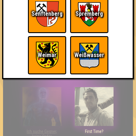
Senftenberg
Spremberg
The Last of Us
Wir sind ERSTER?!
Streber
Weimar
Weißwasser
Eindeutiger Sieg
Duelist
Bin ich schon drin?
Ich suche Gegner,
First Time?