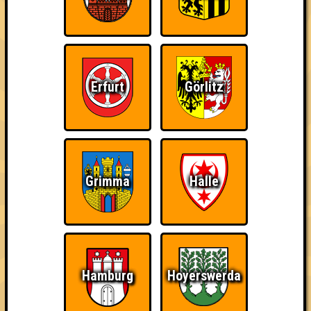
Errungenschaften
Kleiner Hinweis: bei uns sind Teams, die in einem Stechen
verlieren, trotzdem auf dem 1. Platz - den haben sie sich
schließlich verdient! Entsprechend gibt es für diese auch
Errungenschaften für den 1. Platz.
Erfurt
Görlitz
Teil der Oberschicht
Schon wieder zum
Wiederzehn macht
Grimma
Halle
Quiz?!
Freude
Hamburg
Hoyerswerda
Quizveteran
Wir sind immer bei
Nerven aus Stahl
Euch!