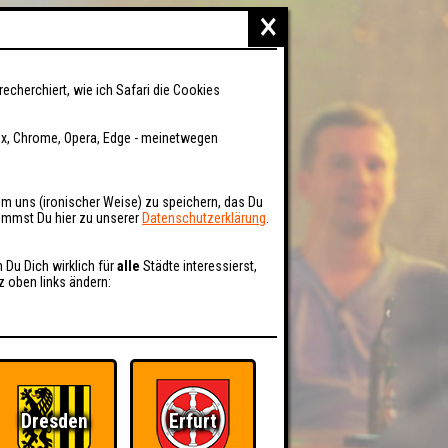
×
recherchiert, wie ich Safari die Cookies
fox, Chrome, Opera, Edge - meinetwegen
um uns (ironischer Weise) zu speichern, das Du
kommst Du hier zu unserer
Datenschutzerklärung
.
n Du Dich wirklich für
alle
Städte interessierst,
z oben links ändern:
Dresden
Erfurt
BER UNS