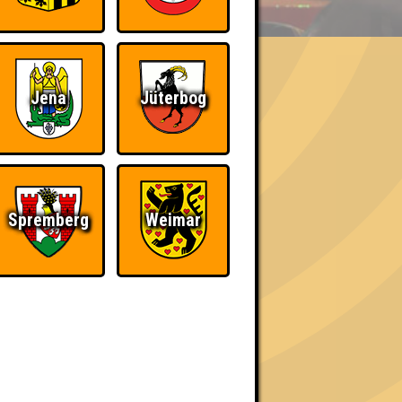
Jena
Jüterbog
h schließlich verdient! Entsprechend gibt es
Spremberg
Weimar
Nerven aus Stahl
The Amount of
Teilnahmen is too
damn high