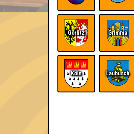
EVENT
Ein Senior
Görlitz
Grimma
Errungenschaften
Kleiner Hinweis: bei uns sind Teams, die in
für diese auch Errungenschaften für den 1. 
Köln
Laubusch
Knapp daneben!
Schon wieder zum
Quiz?!