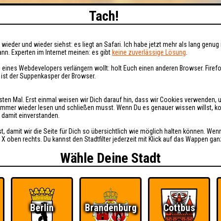
Tach!
wieder und wieder siehst: es liegt an Safari. Ich habe jetzt mehr als lang genug 
nn. Experten im Internet meinen: es gibt
keine zuverlässige Lösung
.
 eines Webdevelopers verlängern wollt: holt Euch einen anderen Browser. Fire
i ist der Suppenkasper der Browser.
sten Mal. Erst einmal weisen wir Dich darauf hin, dass wir Cookies verwenden, 
t immer wieder lesen und schließen musst. Wenn Du es genauer wissen willst, 
h damit einverstanden.
st, damit wir die Seite für Dich so übersichtlich wie möglich halten können. Wen
 X oben rechts. Du kannst den Stadtfilter jederzeit mit Klick auf das Wappen gan
Wähle Deine Stadt
Berlin
Brandenburg
Cottbus
Ü
FAQ
BUCHEN