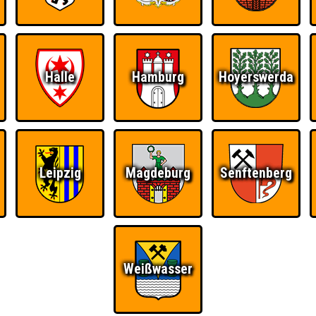
RESERVIERUNG
HIGHSCORE
S
Halle
Hamburg
Hoyerswerda
 einem Stechen verlieren, trotzdem auf dem 1. Platz - den haben sie sic
Platz.
Leipzig
Magdeburg
Senftenberg
Wiederzehn macht
Quizveteran
Wir sind immer bei
Freude
Euch!
Weißwasser