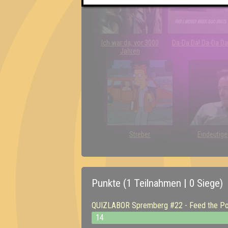
Ich war da, vor 3000
Da-Da Da! Da-Da Da
Jahren
Streber
Eindeutige
Punkte (1 Teilnahmen | 0 Siege)
QUIZLABOR Spremberg #22 - Feed the Po
14