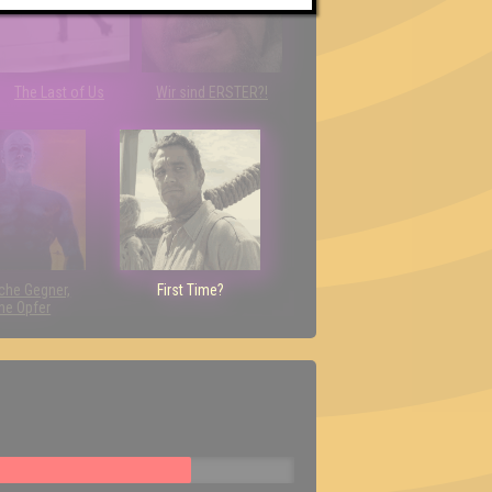
The Last of Us
Wir sind ERSTER?!
che Gegner,
First Time?
ne Opfer