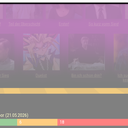
!
Teil der Oberschicht
Erster!
So kurz vorm Sieg!
r Sieg
Duelist
Bin ich schon drin?
Ich su
kei
or (21.05.2026)
6
18