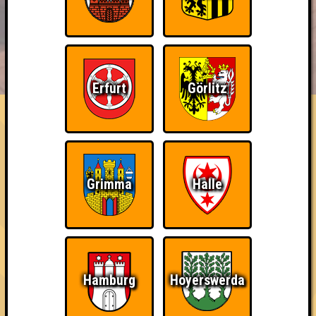
BUCHEN
RESERVIERUNG
HIGHSCORE
EVENTS
ÜBER UNS
Erfurt
Görlitz
FAQ
Jesus Quiztus - Unser Löser
Errungenschaften
Grimma
Halle
Kleiner Hinweis: bei uns sind Teams, die in einem Stechen
verlieren, trotzdem auf dem 1. Platz - den haben sie sich
schließlich verdient! Entsprechend gibt es für diese auch
Errungenschaften für den 1. Platz.
Hamburg
Hoyerswerda