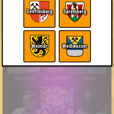
Senftenberg
Spremberg
Teil der Oberschicht
Erster!
So kurz vorm Sieg!
Weimar
Weißwasser
The Last of Us
Wir sind ERSTER?!
Streber