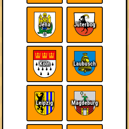
Wiederzehn macht
Schon wieder zum
Knapp daneben!
Freude
Quiz?!
Jena
Jüterbog
Quizveteran
Wir sind immer bei
Nerven aus Stahl
Köln
Laubusch
Euch!
Leipzig
Magdeburg
The Amount of
Ich war da, vor 3000
Da-Da Da! Da-Da Da!
Teilnahmen is too
Jahren
damn high