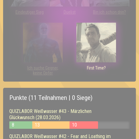
Eindeutiger Sieg
Duelist
Bin ich schon drin?
Ich suche Gegner,
First Time?
keine Opfer
Punkte (11 Teilnahmen | 0 Siege)
QUIZLABOR Weißwasser #43 - Märzlichen
Glückwunsch (28.03.2026)
8
13
10
QUIZLABOR Weißwasser #42 - Fear and Loathing im