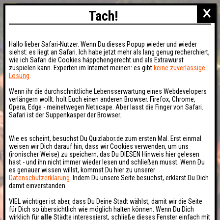
×
Tach!
Hallo lieber Safari-Nutzer. Wenn Du dieses Popup wieder und wieder
siehst: es liegt an Safari. Ich habe jetzt mehr als lang genug recherchiert,
wie ich Safari die Cookies häppchengerecht und als Extrawurst
zuspielen kann. Experten im Internet meinen: es gibt
keine zuverlässige
Lösung
.
Wenn ihr die durchschnittliche Lebensserwartung eines Webdevelopers
verlängern wollt: holt Euch einen anderen Browser. Firefox, Chrome,
Opera, Edge - meinetwegen Netscape. Aber lasst die Finger von Safari.
Safari ist der Suppenkasper der Browser.
Wie es scheint, besuchst Du Quizlabor.de zum ersten Mal. Erst einmal
weisen wir Dich darauf hin, dass wir Cookies verwenden, um uns
(ironischer Weise) zu speichern, das Du DIESEN Hinweis hier gelesen
hast - und ihn nicht immer wieder lesen und schließen musst. Wenn Du
es genauer wissen willst, kommst Du hier zu unserer
Datenschutzerklärung
. Indem Du unsere Seite besuchst, erklärst Du Dich
damit einverstanden.
VIEL wichtiger ist aber, dass Du Deine Stadt wählst, damit wir die Seite
für Dich so übersichtlich wie möglich halten können. Wenn Du Dich
wirklich für
alle
Städte interessierst, schließe dieses Fenster einfach mit