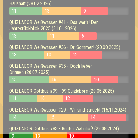
Haushalt (28.02.2026)
11
13
9
QUIZLABOR Weißwasser #41 - Das war's! Der
Jahresrückblick 2025 (31.01.2026)
13
11
6
QUIZLABOR Weißwasser #36 - Dr. Sommer! (23.08.2025)
13
10
12
QUIZLABOR Weißwasser #35 - Doch lieber
Drinnen (26.07.2025)
15
16
10
QUIZLABOR Cottbus #99 - 99 Quizlabore (29.05.2025)
11
10
12
QUIZLABOR Weißwasser #29 - Wir sind zurück! (16.11.2024)
14
15
14
QUIZLABOR Cottbus #83 - Bunter Wahnhof! (29.08.2024)
9
13
10