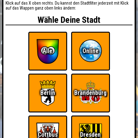
Klick auf das X oben rechts. Du kannst den Stadtfilter jederzeit mit Klick
auf das Wappen ganz oben links ändern:
Wähle Deine Stadt
Alle
Online
Berlin
Brandenburg
BUCHEN
RESERVIERUNG
HIGHSCORE
EVENTS
Cottbus
Dresden