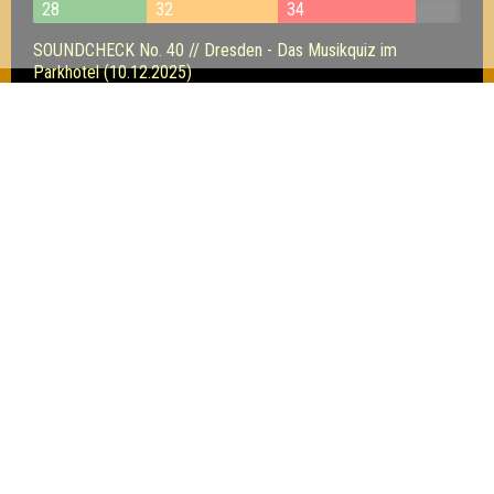
28
32
34
SOUNDCHECK No. 40 // Dresden - Das Musikquiz im
Parkhotel (10.12.2025)
26
22
31
SOUNDCHECK No. 36 // Dresden - Das Musikquiz im
Citybeach (27.08.2025)
16
18
23
Inhaber & Geschäftsführer:
Georg Martin // Quizlabor
Sandower Straße 56
03046 Cottbus
info@quizlabor.de
Impressum:
Impressum
Datenschutz:
Datenschutzerklärung
Facebook:
https://www.facebook.com/quizlabor