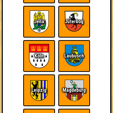
Jena
Jüterbog
Ich suche Gegner,
Knapp daneben!
Wiederzehn macht
keine Opfer
Freude
Köln
Laubusch
Quizveteran
Wir sind immer bei
Nerven aus Stahl
Euch!
Leipzig
Magdeburg