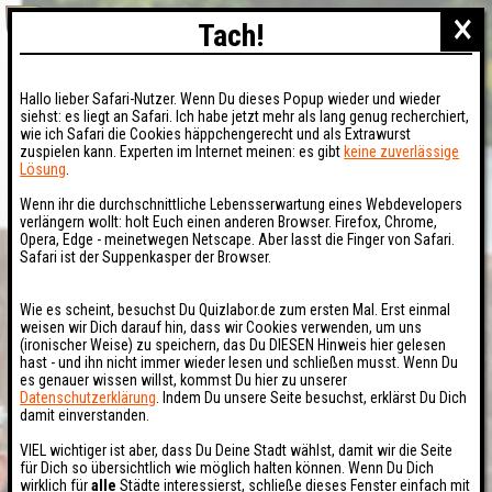
×
Tach!
Hallo lieber Safari-Nutzer. Wenn Du dieses Popup wieder und wieder
siehst: es liegt an Safari. Ich habe jetzt mehr als lang genug recherchiert,
wie ich Safari die Cookies häppchengerecht und als Extrawurst
zuspielen kann. Experten im Internet meinen: es gibt
keine zuverlässige
Lösung
.
Wenn ihr die durchschnittliche Lebensserwartung eines Webdevelopers
verlängern wollt: holt Euch einen anderen Browser. Firefox, Chrome,
Opera, Edge - meinetwegen Netscape. Aber lasst die Finger von Safari.
Safari ist der Suppenkasper der Browser.
Wie es scheint, besuchst Du Quizlabor.de zum ersten Mal. Erst einmal
weisen wir Dich darauf hin, dass wir Cookies verwenden, um uns
(ironischer Weise) zu speichern, das Du DIESEN Hinweis hier gelesen
hast - und ihn nicht immer wieder lesen und schließen musst. Wenn Du
es genauer wissen willst, kommst Du hier zu unserer
Datenschutzerklärung
. Indem Du unsere Seite besuchst, erklärst Du Dich
damit einverstanden.
VIEL wichtiger ist aber, dass Du Deine Stadt wählst, damit wir die Seite
für Dich so übersichtlich wie möglich halten können. Wenn Du Dich
wirklich für
alle
Städte interessierst, schließe dieses Fenster einfach mit