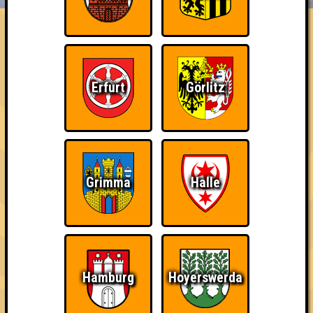
ÜBER UNS
FAQ
Kassettenkinder
Errungenschaften
Erfurt
Görlitz
Kleiner Hinweis: bei uns sind Teams, die in einem Stechen
verlieren, trotzdem auf dem 1. Platz - den haben sie sich
schließlich verdient! Entsprechend gibt es für diese auch
Errungenschaften für den 1. Platz.
Grimma
Halle
Schon wieder zum
Erster!
Streber
Quiz?!
Hamburg
Hoyerswerda