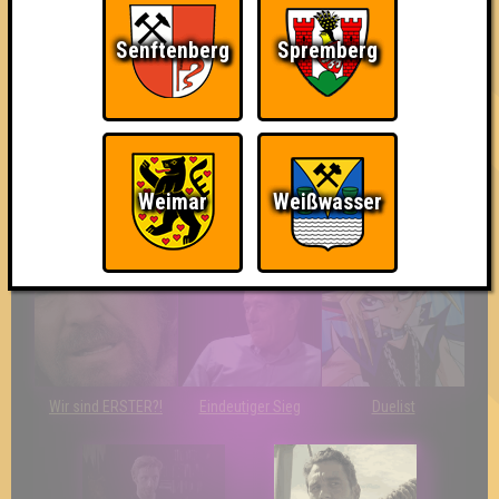
The Amount of
Ich war da, vor 3000
Da-Da Da! Da-Da Da!
Teilnahmen is too
Jahren
damn high
Senftenberg
Spremberg
Weimar
Weißwasser
Teil der Oberschicht
So kurz vorm Sieg!
The Last of Us
Wir sind ERSTER?!
Eindeutiger Sieg
Duelist