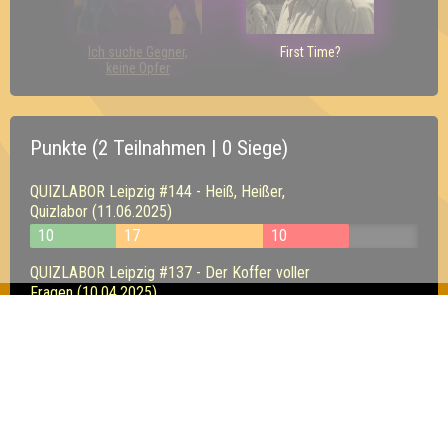
Ich suche Gegner,
First Time?
keine Opfer
Punkte (2 Teilnahmen | 0 Siege)
QUIZLABOR Leipzig #144 - Heiß, Heißer,
Quizlabor (11.06.2025)
10
17
10
QUIZLABOR Leipzig #137 - Der Koffer voller
Fragen (10.04.2025)
11
12
12
Inhaber & Geschäftsführer:
Georg Martin // Quizlabor