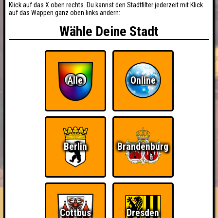
Klick auf das X oben rechts. Du kannst den Stadtfilter jederzeit mit Klick
auf das Wappen ganz oben links ändern:
Wähle Deine Stadt
Alle
Online
Berlin
Brandenburg
BUCHEN
RESERVIERUNG
HIGHSCORE
EVENTS
ÜBER UNS
FAQ
die Antwort war richtig, die Frage war
Cottbus
Dresden