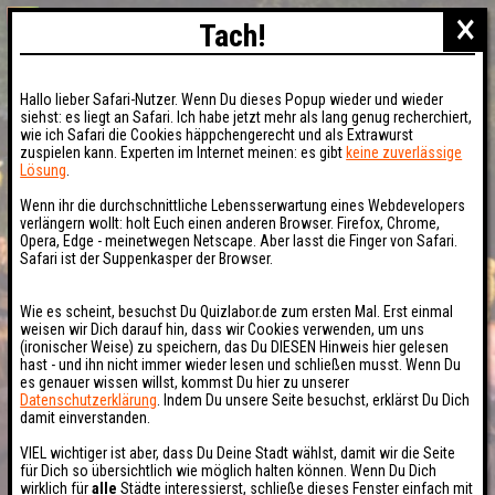
×
Tach!
Hallo lieber Safari-Nutzer. Wenn Du dieses Popup wieder und wieder
siehst: es liegt an Safari. Ich habe jetzt mehr als lang genug recherchiert,
wie ich Safari die Cookies häppchengerecht und als Extrawurst
zuspielen kann. Experten im Internet meinen: es gibt
keine zuverlässige
Lösung
.
Wenn ihr die durchschnittliche Lebensserwartung eines Webdevelopers
verlängern wollt: holt Euch einen anderen Browser. Firefox, Chrome,
Opera, Edge - meinetwegen Netscape. Aber lasst die Finger von Safari.
Safari ist der Suppenkasper der Browser.
Wie es scheint, besuchst Du Quizlabor.de zum ersten Mal. Erst einmal
weisen wir Dich darauf hin, dass wir Cookies verwenden, um uns
(ironischer Weise) zu speichern, das Du DIESEN Hinweis hier gelesen
hast - und ihn nicht immer wieder lesen und schließen musst. Wenn Du
es genauer wissen willst, kommst Du hier zu unserer
Datenschutzerklärung
. Indem Du unsere Seite besuchst, erklärst Du Dich
damit einverstanden.
VIEL wichtiger ist aber, dass Du Deine Stadt wählst, damit wir die Seite
für Dich so übersichtlich wie möglich halten können. Wenn Du Dich
wirklich für
alle
Städte interessierst, schließe dieses Fenster einfach mit