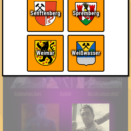
Senftenberg
Spremberg
The Last of Us
Wir sind ERSTER?!
Streber
Weimar
Weißwasser
Eindeutiger Sieg
Duelist
Bin ich schon drin?