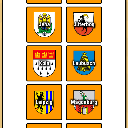
Wir sind immer bei
Nerven aus Stahl
The Amount of
Euch!
Teilnahmen is too
damn high
Jena
Jüterbog
Köln
Laubusch
Ich war da, vor 3000
Da-Da Da! Da-Da Da!
Teil der Oberschicht
Jahren
Leipzig
Magdeburg
Knapp daneben!
Erster!
So kurz vorm Sieg!