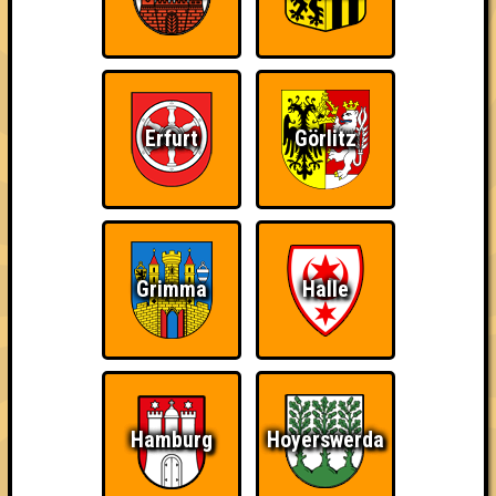
Kleiner Hinweis: bei uns sind Teams, die in einem Stechen
verlieren, trotzdem auf dem 1. Platz - den haben sie sich
schließlich verdient! Entsprechend gibt es für diese auch
Errungenschaften für den 1. Platz.
Erfurt
Görlitz
Schon wieder zum
Wiederzehn macht
Quizveteran
Grimma
Halle
Quiz?!
Freude
Hamburg
Hoyerswerda
Wir sind immer bei
Nerven aus Stahl
The Amount of
Euch!
Teilnahmen is too