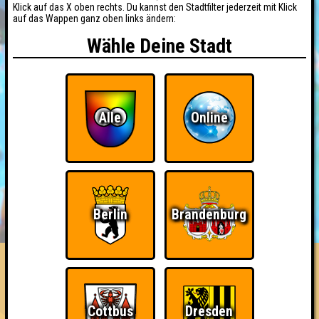
Klick auf das X oben rechts. Du kannst den Stadtfilter jederzeit mit Klick
auf das Wappen ganz oben links ändern:
Wähle Deine Stadt
Alle
Online
BUCHEN
RESERVIERUNG
Berlin
Brandenburg
HIGHSCORE
EVENTS
ÜBER UNS
FAQ
Die drei Ausrufezeichen
Cottbus
Dresden
Errungenschaften