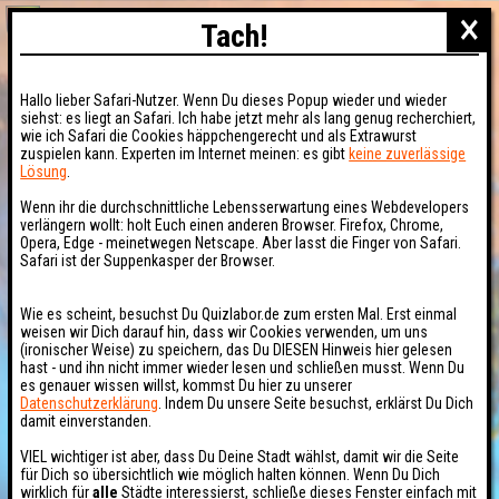
×
Tach!
Hallo lieber Safari-Nutzer. Wenn Du dieses Popup wieder und wieder
siehst: es liegt an Safari. Ich habe jetzt mehr als lang genug recherchiert,
wie ich Safari die Cookies häppchengerecht und als Extrawurst
zuspielen kann. Experten im Internet meinen: es gibt
keine zuverlässige
Lösung
.
Wenn ihr die durchschnittliche Lebensserwartung eines Webdevelopers
verlängern wollt: holt Euch einen anderen Browser. Firefox, Chrome,
Opera, Edge - meinetwegen Netscape. Aber lasst die Finger von Safari.
Safari ist der Suppenkasper der Browser.
Wie es scheint, besuchst Du Quizlabor.de zum ersten Mal. Erst einmal
weisen wir Dich darauf hin, dass wir Cookies verwenden, um uns
(ironischer Weise) zu speichern, das Du DIESEN Hinweis hier gelesen
hast - und ihn nicht immer wieder lesen und schließen musst. Wenn Du
es genauer wissen willst, kommst Du hier zu unserer
Datenschutzerklärung
. Indem Du unsere Seite besuchst, erklärst Du Dich
damit einverstanden.
VIEL wichtiger ist aber, dass Du Deine Stadt wählst, damit wir die Seite
für Dich so übersichtlich wie möglich halten können. Wenn Du Dich
wirklich für
alle
Städte interessierst, schließe dieses Fenster einfach mit