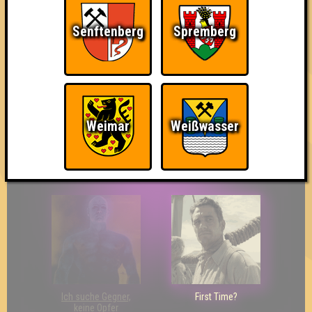
Senftenberg
Spremberg
The Last of Us
Wir sind ERSTER?!
Streber
Weimar
Weißwasser
Eindeutiger Sieg
Duelist
Bin ich schon drin?
Ich suche Gegner,
First Time?
keine Opfer