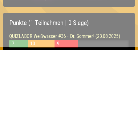
Punkte (1 Teilnahmen | 0 Siege)
QUIZLABOR Weißwasser #36 - Dr. Sommer! (23.08.2025)
7
10
9
Inhaber & Geschäftsführer:
Georg Martin // Quizlabor
Sandower Straße 56
03046 Cottbus
info@quizlabor.de
Impressum:
Impressum
Datenschutz:
Datenschutzerklärung
Facebook:
https://www.facebook.com/quizlabor
Instagram:
https://www.instagram.com/quizlabor/