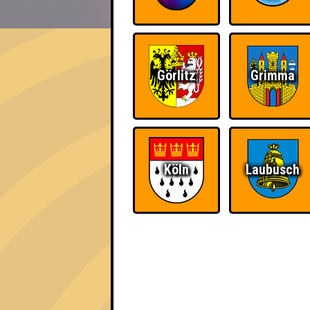
EVENT
Quizfactors
Görlitz
Grimma
Errungenschaften
Kleiner Hinweis: bei uns sind Teams, die in
für diese auch Errungenschaften für den 1. 
Köln
Laubusch
Schon wieder zum
Wiederzehn macht
Quiz?!
Freude