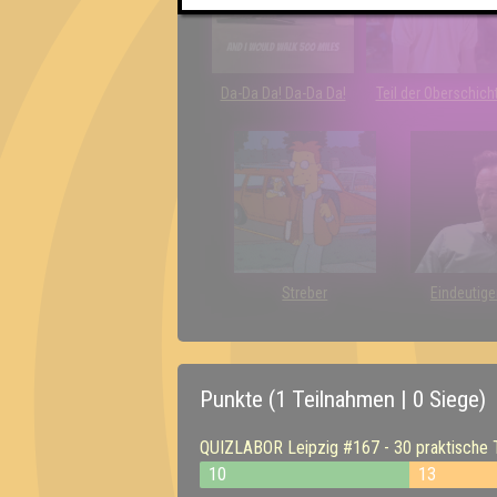
Da-Da Da! Da-Da Da!
Teil der Oberschich
Streber
Eindeutige
Punkte (1 Teilnahmen | 0 Siege)
QUIZLABOR Leipzig #167 - 30 praktische Ti
10
13