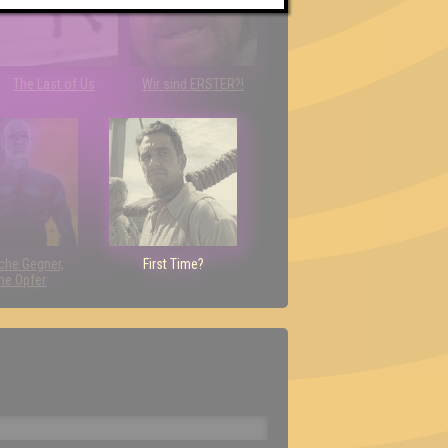
The Last of Us
Wir sind ERSTER?!
che Gegner,
First Time?
ne Opfer