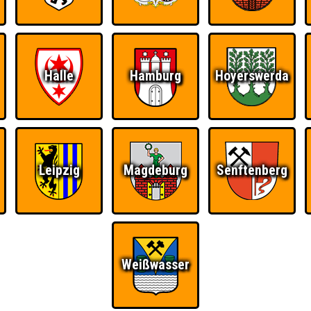
RESERVIERUNG
HIGHSCORE
S
Halle
Hamburg
Hoyerswerda
 einem Stechen verlieren, trotzdem auf dem 1. Platz - den haben sie sic
Platz.
Leipzig
Magdeburg
Senftenberg
Quizveteran
Wir sind immer bei
Nerven aus Stahl
Euch!
Weißwasser