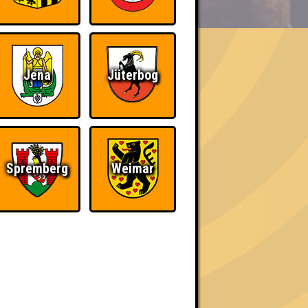
Jena
Jüterbog
h schließlich verdient! Entsprechend gibt es
Spremberg
Weimar
The Amount of
Ich war da, vor 3000
Teilnahmen is too
Jahren
damn high