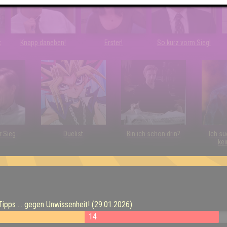
t
Knapp daneben!
Erster!
So kurz vorm Sieg!
r Sieg
Duelist
Bin ich schon drin?
Ich su
kei
pps ... gegen Unwissenheit! (29.01.2026)
14