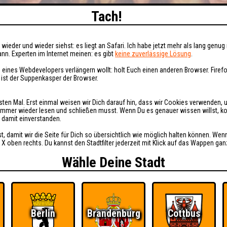
Tach!
wieder und wieder siehst: es liegt an Safari. Ich habe jetzt mehr als lang genug 
nn. Experten im Internet meinen: es gibt
keine zuverlässige Lösung
.
 eines Webdevelopers verlängern wollt: holt Euch einen anderen Browser. Fire
i ist der Suppenkasper der Browser.
sten Mal. Erst einmal weisen wir Dich darauf hin, dass wir Cookies verwenden, 
t immer wieder lesen und schließen musst. Wenn Du es genauer wissen willst, 
h damit einverstanden.
st, damit wir die Seite für Dich so übersichtlich wie möglich halten können. Wen
 X oben rechts. Du kannst den Stadtfilter jederzeit mit Klick auf das Wappen gan
Wähle Deine Stadt
Berlin
Brandenburg
Cottbus
Ü
FAQ
BUCHEN