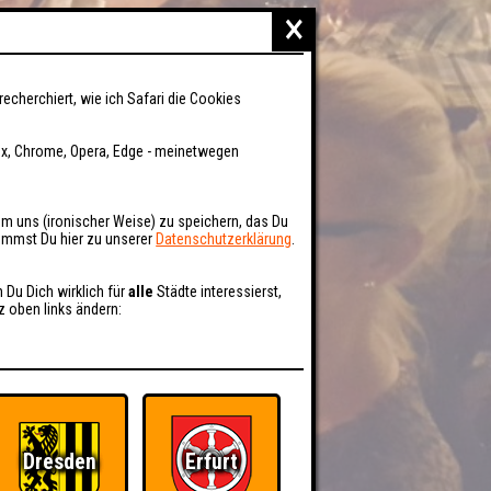
×
recherchiert, wie ich Safari die Cookies
fox, Chrome, Opera, Edge - meinetwegen
um uns (ironischer Weise) zu speichern, das Du
kommst Du hier zu unserer
Datenschutzerklärung
.
n Du Dich wirklich für
alle
Städte interessierst,
z oben links ändern:
Dresden
Erfurt
BER UNS