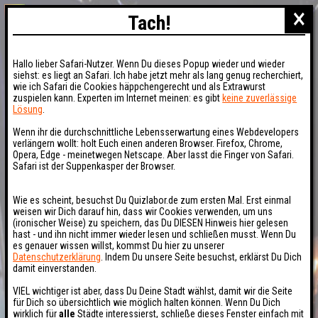
×
Tach!
Hallo lieber Safari-Nutzer. Wenn Du dieses Popup wieder und wieder
siehst: es liegt an Safari. Ich habe jetzt mehr als lang genug recherchiert,
wie ich Safari die Cookies häppchengerecht und als Extrawurst
zuspielen kann. Experten im Internet meinen: es gibt
keine zuverlässige
Lösung
.
Wenn ihr die durchschnittliche Lebensserwartung eines Webdevelopers
verlängern wollt: holt Euch einen anderen Browser. Firefox, Chrome,
Opera, Edge - meinetwegen Netscape. Aber lasst die Finger von Safari.
Safari ist der Suppenkasper der Browser.
Wie es scheint, besuchst Du Quizlabor.de zum ersten Mal. Erst einmal
weisen wir Dich darauf hin, dass wir Cookies verwenden, um uns
(ironischer Weise) zu speichern, das Du DIESEN Hinweis hier gelesen
hast - und ihn nicht immer wieder lesen und schließen musst. Wenn Du
es genauer wissen willst, kommst Du hier zu unserer
Datenschutzerklärung
. Indem Du unsere Seite besuchst, erklärst Du Dich
damit einverstanden.
VIEL wichtiger ist aber, dass Du Deine Stadt wählst, damit wir die Seite
für Dich so übersichtlich wie möglich halten können. Wenn Du Dich
wirklich für
alle
Städte interessierst, schließe dieses Fenster einfach mit