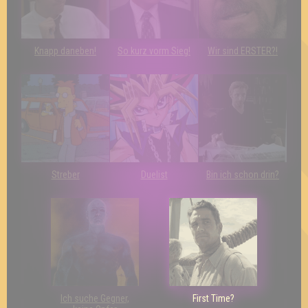
Knapp daneben!
So kurz vorm Sieg!
Wir sind ERSTER?!
Streber
Duelist
Bin ich schon drin?
Ich suche Gegner,
First Time?