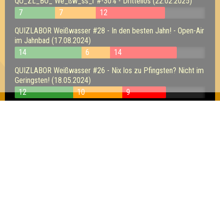
QU_ZL_BO_ We_ßw_ss_r #-30% - Drittellos (22.02.2025)
7
7
12
QUIZLABOR Weißwasser #28 - In den besten Jahn! - Open-Air
im Jahnbad (17.08.2024)
14
6
14
QUIZLABOR Weißwasser #26 - Nix los zu Pfingsten? Nicht im
Geringsten! (18.05.2024)
12
10
9
QUIZLABOR Weißwasser #24 - Die tiefe
Erkenntis (16.03.2024)
11
4
9
QUIZLABOR Weißwasser #23 - Wir sind zurück! (17.02.2024)
13
10
12
QUIZLABOR Weißwasser #22 - Jäger des verlorenen
Wissens (18.11.2023)
14
12
12
QUIZLABOR Weißwasser #21 - Wissen ist Nacht (14.10.2023)