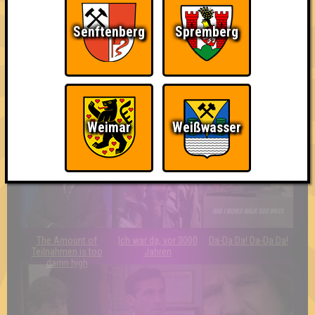
Senftenberg
Spremberg
Quizveteran
Wir sind immer bei
Nerven aus Stahl
Euch!
Weimar
Weißwasser
The Amount of
Ich war da, vor 3000
Da-Da Da! Da-Da Da!
Teilnahmen is too
Jahren
damn high