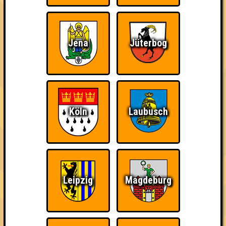
Errungenschaften
Kleiner Hinweis: bei uns sind Teams, die in einem Stechen
verlieren, trotzdem auf dem 1. Platz - den haben sie sich
schließlich verdient! Entsprechend gibt es für diese auch
Jena
Jüterbog
Errungenschaften für den 1. Platz.
Köln
Laubusch
Eindeutiger Sieg
The Last of Us
Erster!
Leipzig
Magdeburg
Wiederzehn macht
Schon wieder zum
Teil der Oberschicht
Freude
Quiz?!