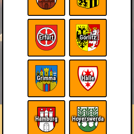
Erfurt
Görlitz
Grimma
Halle
BUCHEN
RESERVIERUNG
HIGHSCORE
EVENTS
ÜBER UNS
FAQ
Klopf Klopf
Hamburg
Hoyerswerda