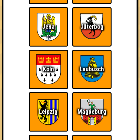
Jena
Jüterbog
Wir sind immer bei
Nerven aus Stahl
The Amount of
Euch!
Teilnahmen is too
damn high
Köln
Laubusch
Ich war da, vor 3000
Da-Da Da! Da-Da Da!
Teil der Oberschicht
Jahren
Leipzig
Magdeburg