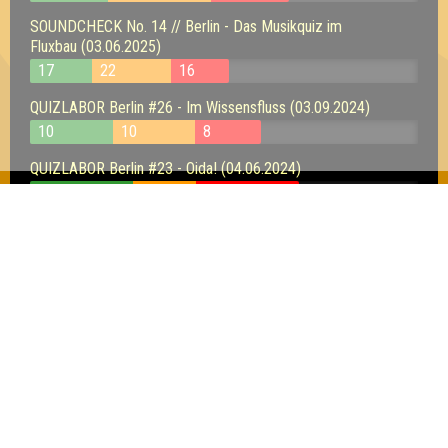
SOUNDCHECK No. 14 // Berlin - Das Musikquiz im
Fluxbau (03.06.2025)
17
22
16
QUIZLABOR Berlin #26 - Im Wissensfluss (03.09.2024)
10
10
8
QUIZLABOR Berlin #23 - Oida! (04.06.2024)
13
8
13
QUIZLABOR Berlin #22 - hättick jewusst! (07.05.2024)
10
13
15
QUIZLABOR Berlin #21 - Unser Name ist Hase! (02.04.2024)
14
14
13
Inhaber & Geschäftsführer:
Georg Martin // Quizlabor
Sandower Straße 56