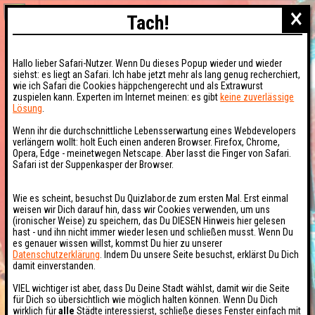
×
Tach!
Hallo lieber Safari-Nutzer. Wenn Du dieses Popup wieder und wieder
siehst: es liegt an Safari. Ich habe jetzt mehr als lang genug recherchiert,
wie ich Safari die Cookies häppchengerecht und als Extrawurst
zuspielen kann. Experten im Internet meinen: es gibt
keine zuverlässige
Lösung
.
Wenn ihr die durchschnittliche Lebensserwartung eines Webdevelopers
verlängern wollt: holt Euch einen anderen Browser. Firefox, Chrome,
Opera, Edge - meinetwegen Netscape. Aber lasst die Finger von Safari.
Safari ist der Suppenkasper der Browser.
Wie es scheint, besuchst Du Quizlabor.de zum ersten Mal. Erst einmal
weisen wir Dich darauf hin, dass wir Cookies verwenden, um uns
(ironischer Weise) zu speichern, das Du DIESEN Hinweis hier gelesen
hast - und ihn nicht immer wieder lesen und schließen musst. Wenn Du
es genauer wissen willst, kommst Du hier zu unserer
Datenschutzerklärung
. Indem Du unsere Seite besuchst, erklärst Du Dich
damit einverstanden.
VIEL wichtiger ist aber, dass Du Deine Stadt wählst, damit wir die Seite
für Dich so übersichtlich wie möglich halten können. Wenn Du Dich
wirklich für
alle
Städte interessierst, schließe dieses Fenster einfach mit