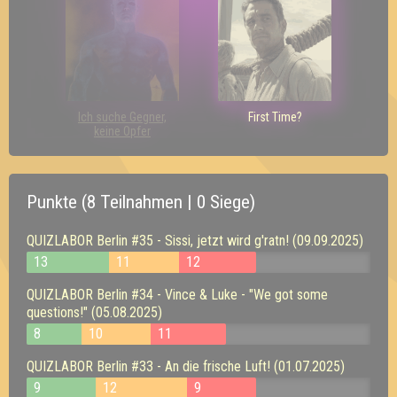
Ich suche Gegner,
First Time?
keine Opfer
Punkte (8 Teilnahmen | 0 Siege)
QUIZLABOR Berlin #35 - Sissi, jetzt wird g'ratn! (09.09.2025)
13
11
12
QUIZLABOR Berlin #34 - Vince & Luke - "We got some
questions!" (05.08.2025)
8
10
11
QUIZLABOR Berlin #33 - An die frische Luft! (01.07.2025)
9
12
9