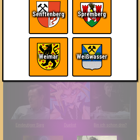
Knapp daneben!
Erster!
So kurz vorm Sieg!
Senftenberg
Spremberg
Weimar
Weißwasser
The Last of Us
Wir sind ERSTER?!
Streber
Eindeutiger Sieg
Duelist
Bin ich schon drin?