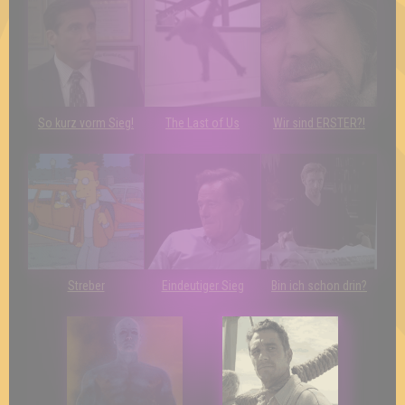
So kurz vorm Sieg!
The Last of Us
Wir sind ERSTER?!
Streber
Eindeutiger Sieg
Bin ich schon drin?