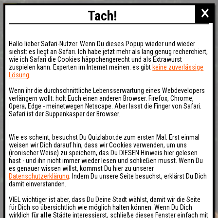
×
Tach!
Hallo lieber Safari-Nutzer. Wenn Du dieses Popup wieder und wieder
siehst: es liegt an Safari. Ich habe jetzt mehr als lang genug recherchiert,
wie ich Safari die Cookies häppchengerecht und als Extrawurst
zuspielen kann. Experten im Internet meinen: es gibt
keine zuverlässige
Lösung
.
Wenn ihr die durchschnittliche Lebensserwartung eines Webdevelopers
verlängern wollt: holt Euch einen anderen Browser. Firefox, Chrome,
Opera, Edge - meinetwegen Netscape. Aber lasst die Finger von Safari.
Safari ist der Suppenkasper der Browser.
Wie es scheint, besuchst Du Quizlabor.de zum ersten Mal. Erst einmal
weisen wir Dich darauf hin, dass wir Cookies verwenden, um uns
(ironischer Weise) zu speichern, das Du DIESEN Hinweis hier gelesen
hast - und ihn nicht immer wieder lesen und schließen musst. Wenn Du
es genauer wissen willst, kommst Du hier zu unserer
Datenschutzerklärung
. Indem Du unsere Seite besuchst, erklärst Du Dich
damit einverstanden.
VIEL wichtiger ist aber, dass Du Deine Stadt wählst, damit wir die Seite
für Dich so übersichtlich wie möglich halten können. Wenn Du Dich
wirklich für
alle
Städte interessierst, schließe dieses Fenster einfach mit