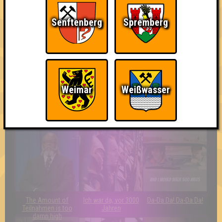
Senftenberg
Spremberg
Duelist
Schon wieder zum
Knapp daneben!
Quiz?!
Weimar
Weißwasser
Quizveteran
Wir sind immer bei
Nerven aus Stahl
Euch!
The Amount of
Ich war da, vor 3000
Da-Da Da! Da-Da Da!
Teilnahmen is too
Jahren
damn high