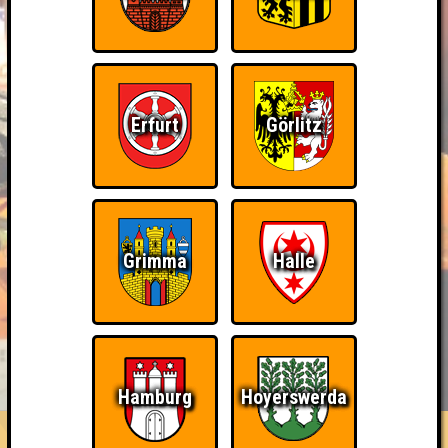
Erfurt
Görlitz
Grimma
Halle
BUCHEN
RESERVIERUNG
HIGHSCORE
EVENTS
Hamburg
Hoyerswerda
ÜBER UNS
FAQ
Die GroKo