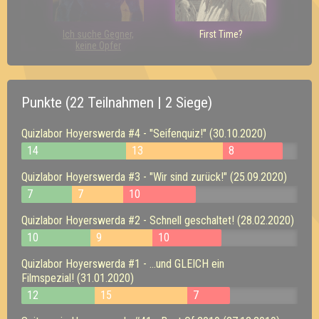
Ich suche Gegner,
First Time?
keine Opfer
Punkte (22 Teilnahmen | 2 Siege)
Quizlabor Hoyerswerda #4 - "Seifenquiz!" (30.10.2020)
14
13
8
Quizlabor Hoyerswerda #3 - "Wir sind zurück!" (25.09.2020)
7
7
10
Quizlabor Hoyerswerda #2 - Schnell geschaltet! (28.02.2020)
10
9
10
Quizlabor Hoyerswerda #1 - ...und GLEICH ein
Filmspezial! (31.01.2020)
12
15
7