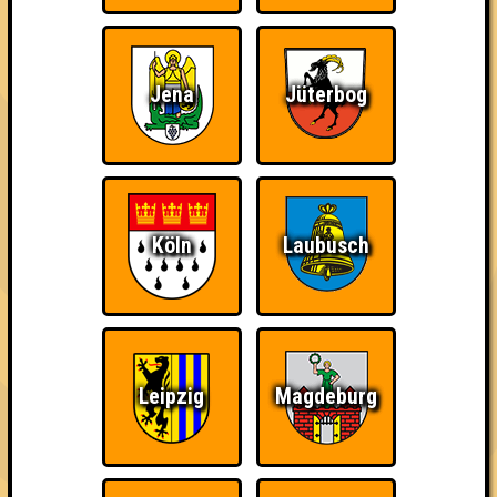
Errungenschaften
Jena
Jüterbog
Kleiner Hinweis: bei uns sind Teams, die in einem Stechen
verlieren, trotzdem auf dem 1. Platz - den haben sie sich
schließlich verdient! Entsprechend gibt es für diese auch
Errungenschaften für den 1. Platz.
Köln
Laubusch
Teil der Oberschicht
Wiederzehn macht
Erster!
Freude
Leipzig
Magdeburg