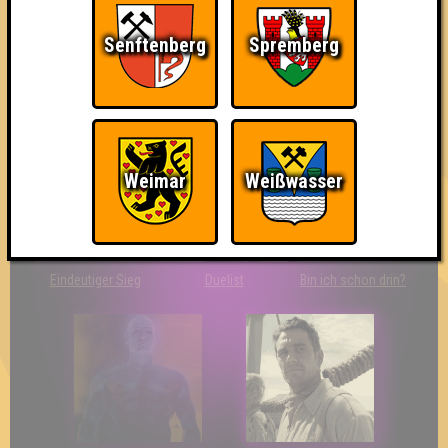
Senftenberg
Spremberg
So kurz vorm Sieg!
Wir sind ERSTER?!
Streber
Weimar
Weißwasser
Eindeutiger Sieg
Duelist
Bin ich schon drin?