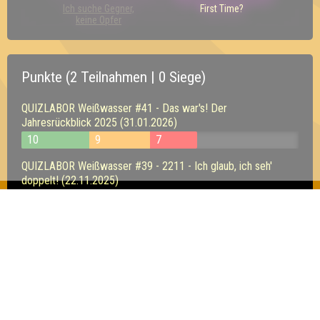
Ich suche Gegner,
First Time?
keine Opfer
Punkte (2 Teilnahmen | 0 Siege)
QUIZLABOR Weißwasser #41 - Das war's! Der
Jahresrückblick 2025 (31.01.2026)
10
9
7
QUIZLABOR Weißwasser #39 - 2211 - Ich glaub, ich seh'
doppelt! (22.11.2025)
9
6
7
Inhaber & Geschäftsführer:
Georg Martin // Quizlabor
Sandower Straße 56
03046 Cottbus