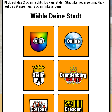
Klick auf das X oben rechts. Du kannst den Stadtfilter jederzeit mit Klick
auf das Wappen ganz oben links ändern:
Wähle Deine Stadt
Alle
Online
Berlin
Brandenburg
BUCHEN
RESERVIERUNG
HIGHSCORE
EVENTS
ÜBER UNS
FAQ
Dichte(r)viertel 2.0
Cottbus
Dresden