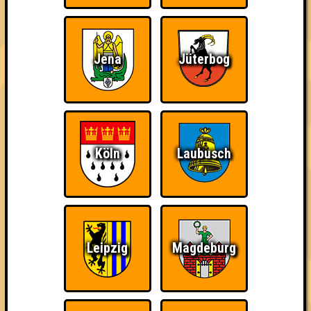
Quizveteran
Wir sind immer bei
Nerven aus Stahl
Euch!
Jena
Jüterbog
The Amount of
Ich war da, vor 3000
Da-Da Da! Da-Da Da!
Teilnahmen is too
Jahren
Köln
Laubusch
damn high
Leipzig
Magdeburg
Teil der Oberschicht
Knapp daneben!
Erster!