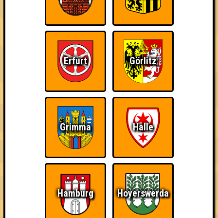
Errungenschaften
Kleiner Hinweis: bei uns sind Teams, die in einem Stechen
verlieren, trotzdem auf dem 1. Platz - den haben sie sich
schließlich verdient! Entsprechend gibt es für diese auch
Errungenschaften für den 1. Platz.
Erfurt
Görlitz
Grimma
Halle
The Last of Us
Schon wieder zum
Wiederzehn macht
Quiz?!
Freude
Hamburg
Hoyerswerda