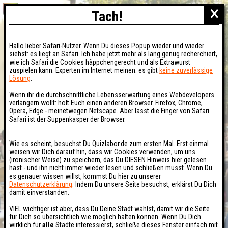
×
Tach!
Hallo lieber Safari-Nutzer. Wenn Du dieses Popup wieder und wieder
siehst: es liegt an Safari. Ich habe jetzt mehr als lang genug recherchiert,
wie ich Safari die Cookies häppchengerecht und als Extrawurst
zuspielen kann. Experten im Internet meinen: es gibt
keine zuverlässige
Lösung
.
Wenn ihr die durchschnittliche Lebensserwartung eines Webdevelopers
verlängern wollt: holt Euch einen anderen Browser. Firefox, Chrome,
Opera, Edge - meinetwegen Netscape. Aber lasst die Finger von Safari.
Safari ist der Suppenkasper der Browser.
Wie es scheint, besuchst Du Quizlabor.de zum ersten Mal. Erst einmal
weisen wir Dich darauf hin, dass wir Cookies verwenden, um uns
(ironischer Weise) zu speichern, das Du DIESEN Hinweis hier gelesen
hast - und ihn nicht immer wieder lesen und schließen musst. Wenn Du
es genauer wissen willst, kommst Du hier zu unserer
Datenschutzerklärung
. Indem Du unsere Seite besuchst, erklärst Du Dich
damit einverstanden.
VIEL wichtiger ist aber, dass Du Deine Stadt wählst, damit wir die Seite
für Dich so übersichtlich wie möglich halten können. Wenn Du Dich
wirklich für
alle
Städte interessierst, schließe dieses Fenster einfach mit