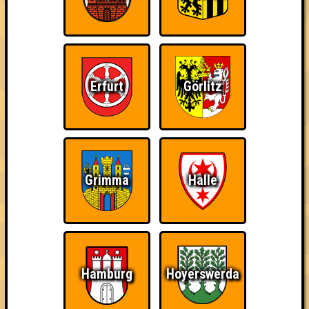
Errungenschaften
Kleiner Hinweis: bei uns sind Teams, die in einem Stechen
verlieren, trotzdem auf dem 1. Platz - den haben sie sich
schließlich verdient! Entsprechend gibt es für diese auch
Errungenschaften für den 1. Platz.
Erfurt
Görlitz
Knapp daneben!
Schon wieder zum
Wiederzehn macht
Grimma
Halle
Quiz?!
Freude
Hamburg
Hoyerswerda
Quizveteran
Wir sind immer bei
Nerven aus Stahl
Euch!