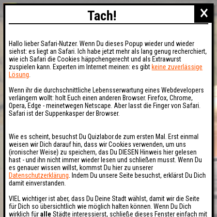
×
Tach!
Hallo lieber Safari-Nutzer. Wenn Du dieses Popup wieder und wieder
siehst: es liegt an Safari. Ich habe jetzt mehr als lang genug recherchiert,
wie ich Safari die Cookies häppchengerecht und als Extrawurst
zuspielen kann. Experten im Internet meinen: es gibt
keine zuverlässige
Lösung
.
Wenn ihr die durchschnittliche Lebensserwartung eines Webdevelopers
verlängern wollt: holt Euch einen anderen Browser. Firefox, Chrome,
Opera, Edge - meinetwegen Netscape. Aber lasst die Finger von Safari.
Safari ist der Suppenkasper der Browser.
Wie es scheint, besuchst Du Quizlabor.de zum ersten Mal. Erst einmal
weisen wir Dich darauf hin, dass wir Cookies verwenden, um uns
(ironischer Weise) zu speichern, das Du DIESEN Hinweis hier gelesen
hast - und ihn nicht immer wieder lesen und schließen musst. Wenn Du
es genauer wissen willst, kommst Du hier zu unserer
Datenschutzerklärung
. Indem Du unsere Seite besuchst, erklärst Du Dich
damit einverstanden.
VIEL wichtiger ist aber, dass Du Deine Stadt wählst, damit wir die Seite
für Dich so übersichtlich wie möglich halten können. Wenn Du Dich
wirklich für
alle
Städte interessierst, schließe dieses Fenster einfach mit