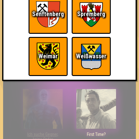
Senftenberg
Spremberg
The Last of Us
Wir sind ERSTER?!
Streber
Weimar
Weißwasser
Eindeutiger Sieg
Duelist
Bin ich schon drin?
Ich suche Gegner,
First Time?