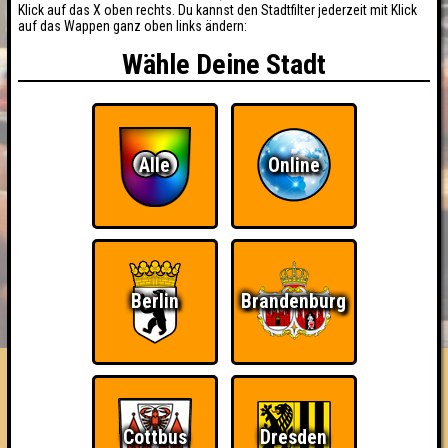
Klick auf das X oben rechts. Du kannst den Stadtfilter jederzeit mit Klick
auf das Wappen ganz oben links ändern:
Wähle Deine Stadt
Alle
Online
BUCHEN
RESERVIERUNG
Berlin
Brandenburg
HIGHSCORE
EVENTS
ÜBER UNS
FAQ
Schwarz ist bunt genug
Cottbus
Dresden