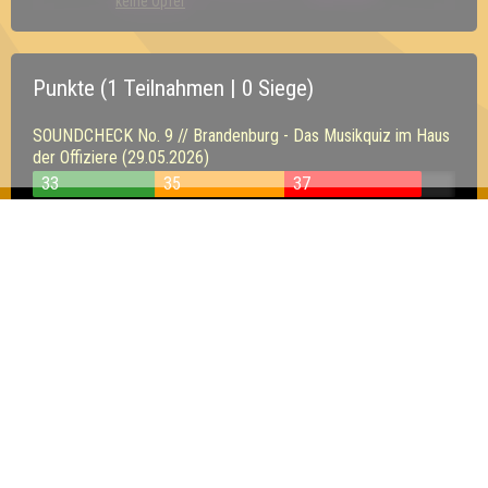
keine Opfer
Punkte (1 Teilnahmen | 0 Siege)
SOUNDCHECK No. 9 // Brandenburg - Das Musikquiz im Haus
der Offiziere (29.05.2026)
33
35
37
Inhaber & Geschäftsführer:
Georg Martin // Quizlabor
Sandower Straße 56
03046 Cottbus
info@quizlabor.de
Impressum:
Impressum
Datenschutz:
Datenschutzerklärung
Facebook:
https://www.facebook.com/quizlabor