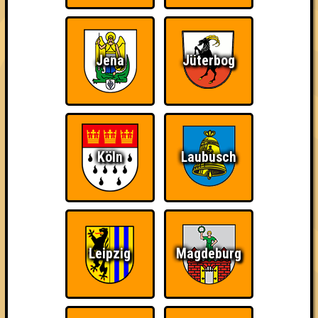
Jena
Jüterbog
The Amount of
Ich war da, vor 3000
Da-Da Da! Da-Da Da!
Teilnahmen is too
Jahren
damn high
Köln
Laubusch
Teil der Oberschicht
Erster!
So kurz vorm Sieg!
Leipzig
Magdeburg