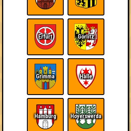
Errungenschaften
Kleiner Hinweis: bei uns sind Teams, die in einem Stechen
verlieren, trotzdem auf dem 1. Platz - den haben sie sich
schließlich verdient! Entsprechend gibt es für diese auch
Errungenschaften für den 1. Platz.
Erfurt
Görlitz
Grimma
Halle
Schon wieder zum
Wiederzehn macht
Quizveteran
Quiz?!
Freude
Hamburg
Hoyerswerda
Wir sind immer bei
Nerven aus Stahl
The Amount of