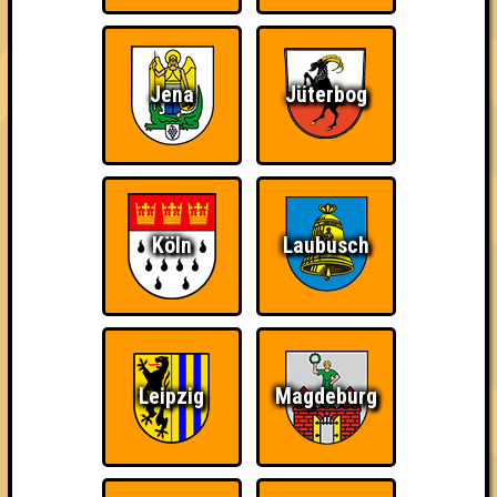
Euch!
Teilnahmen is too
damn high
Jena
Jüterbog
Ich war da, vor 3000
Da-Da Da! Da-Da Da!
Teil der Oberschicht
Jahren
Köln
Laubusch
Leipzig
Magdeburg
Knapp daneben!
Erster!
So kurz vorm Sieg!