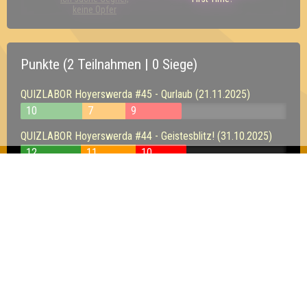
keine Opfer
Punkte (2 Teilnahmen | 0 Siege)
QUIZLABOR Hoyerswerda #45 - Qurlaub (21.11.2025)
10
7
9
QUIZLABOR Hoyerswerda #44 - Geistesblitz! (31.10.2025)
12
11
10
Inhaber & Geschäftsführer:
Georg Martin // Quizlabor
Sandower Straße 56
03046 Cottbus
info@quizlabor.de