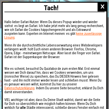
×
Tach!
Hallo lieber Safari-Nutzer. Wenn Du dieses Popup wieder und wieder
siehst: es liegt an Safari. Ich habe jetzt mehr als lang genug recherchiert,
wie ich Safari die Cookies häppchengerecht und als Extrawurst
zuspielen kann. Experten im Internet meinen: es gibt
keine zuverlässige
Lösung
.
Wenn ihr die durchschnittliche Lebensserwartung eines Webdevelopers
verlängern wollt: holt Euch einen anderen Browser. Firefox, Chrome,
Opera, Edge - meinetwegen Netscape. Aber lasst die Finger von Safari.
Safari ist der Suppenkasper der Browser.
Wie es scheint, besuchst Du Quizlabor.de zum ersten Mal. Erst einmal
weisen wir Dich darauf hin, dass wir Cookies verwenden, um uns
(ironischer Weise) zu speichern, das Du DIESEN Hinweis hier gelesen
hast - und ihn nicht immer wieder lesen und schließen musst. Wenn Du
es genauer wissen willst, kommst Du hier zu unserer
Datenschutzerklärung
. Indem Du unsere Seite besuchst, erklärst Du Dich
damit einverstanden.
VIEL wichtiger ist aber, dass Du Deine Stadt wählst, damit wir die Seite
für Dich so übersichtlich wie möglich halten können. Wenn Du Dich
wirklich für
alle
Städte interessierst, schließe dieses Fenster einfach mit