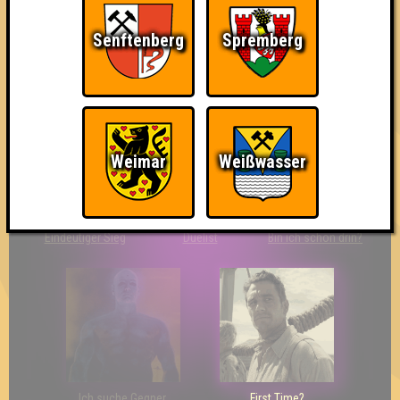
Senftenberg
Spremberg
The Last of Us
Wir sind ERSTER?!
Streber
Weimar
Weißwasser
Eindeutiger Sieg
Duelist
Bin ich schon drin?
Ich suche Gegner,
First Time?