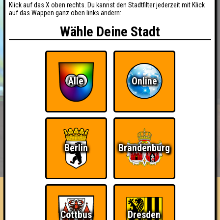
Klick auf das X oben rechts. Du kannst den Stadtfilter jederzeit mit Klick
auf das Wappen ganz oben links ändern:
Wähle Deine Stadt
Alle
Online
Berlin
Brandenburg
BUCHEN
RESERVIERUNG
HIGHSCORE
EVENTS
ÜBER UNS
FAQ
Die quasselnden Quizzer
Cottbus
Dresden