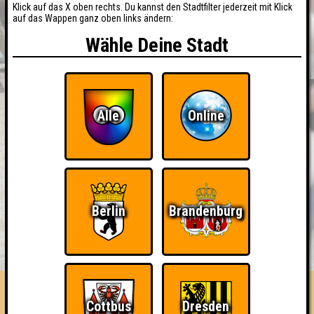
Klick auf das X oben rechts. Du kannst den Stadtfilter jederzeit mit Klick
auf das Wappen ganz oben links ändern:
Wähle Deine Stadt
Alle
Online
Berlin
Brandenburg
BUCHEN
RESERVIERUNG
HIGHSCORE
EVENTS
ÜBER UNS
FAQ
Die Quiztrobienen
Cottbus
Dresden