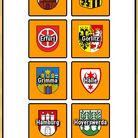
Errungenschaften
Kleiner Hinweis: bei uns sind Teams, die in einem Stechen
verlieren, trotzdem auf dem 1. Platz - den haben sie sich
schließlich verdient! Entsprechend gibt es für diese auch
Errungenschaften für den 1. Platz.
Erfurt
Görlitz
Grimma
Halle
Erster!
Duelist
Schon wieder zum
Quiz?!
Hamburg
Hoyerswerda