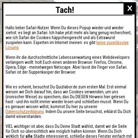
×
Tach!
Hallo lieber Safari-Nutzer. Wenn Du dieses Popup wieder und wieder
siehst: es liegt an Safari. Ich habe jetzt mehr als lang genug recherchiert,
wie ich Safari die Cookies häppchengerecht und als Extrawurst
zuspielen kann. Experten im Internet meinen: es gibt
keine zuverlässige
Lösung
.
Wenn ihr die durchschnittliche Lebensserwartung eines Webdevelopers
verlängern wollt: holt Euch einen anderen Browser. Firefox, Chrome,
Opera, Edge - meinetwegen Netscape. Aber lasst die Finger von Safari.
Safari ist der Suppenkasper der Browser.
Wie es scheint, besuchst Du Quizlabor.de zum ersten Mal. Erst einmal
weisen wir Dich darauf hin, dass wir Cookies verwenden, um uns
(ironischer Weise) zu speichern, das Du DIESEN Hinweis hier gelesen
hast - und ihn nicht immer wieder lesen und schließen musst. Wenn Du
es genauer wissen willst, kommst Du hier zu unserer
Datenschutzerklärung
. Indem Du unsere Seite besuchst, erklärst Du Dich
damit einverstanden.
VIEL wichtiger ist aber, dass Du Deine Stadt wählst, damit wir die Seite
für Dich so übersichtlich wie möglich halten können. Wenn Du Dich
wirklich für
alle
Städte interessierst, schließe dieses Fenster einfach mit