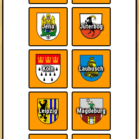
Wiederzehn macht
Quizveteran
Wir sind immer bei
Freude
Euch!
Jena
Jüterbog
Nerven aus Stahl
The Amount of
Ich war da, vor 3000
Teilnahmen is too
Jahren
Köln
Laubusch
damn high
Leipzig
Magdeburg
Da-Da Da! Da-Da Da!
Teil der Oberschicht
Knapp daneben!