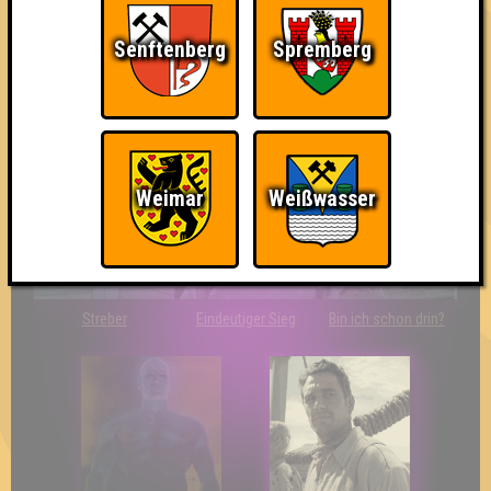
Senftenberg
Spremberg
So kurz vorm Sieg!
The Last of Us
Wir sind ERSTER?!
Weimar
Weißwasser
Streber
Eindeutiger Sieg
Bin ich schon drin?