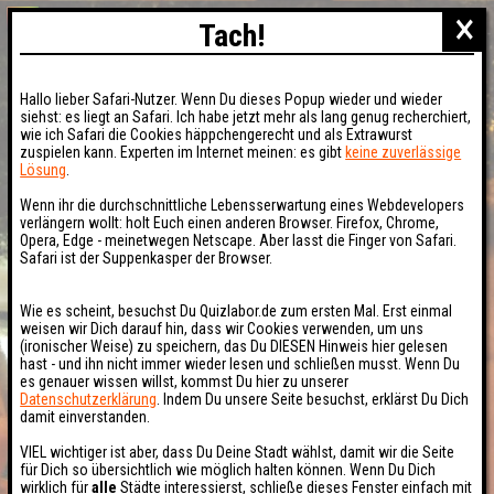
×
Tach!
Hallo lieber Safari-Nutzer. Wenn Du dieses Popup wieder und wieder
siehst: es liegt an Safari. Ich habe jetzt mehr als lang genug recherchiert,
wie ich Safari die Cookies häppchengerecht und als Extrawurst
zuspielen kann. Experten im Internet meinen: es gibt
keine zuverlässige
Lösung
.
Wenn ihr die durchschnittliche Lebensserwartung eines Webdevelopers
verlängern wollt: holt Euch einen anderen Browser. Firefox, Chrome,
Opera, Edge - meinetwegen Netscape. Aber lasst die Finger von Safari.
Safari ist der Suppenkasper der Browser.
Wie es scheint, besuchst Du Quizlabor.de zum ersten Mal. Erst einmal
weisen wir Dich darauf hin, dass wir Cookies verwenden, um uns
(ironischer Weise) zu speichern, das Du DIESEN Hinweis hier gelesen
hast - und ihn nicht immer wieder lesen und schließen musst. Wenn Du
es genauer wissen willst, kommst Du hier zu unserer
Datenschutzerklärung
. Indem Du unsere Seite besuchst, erklärst Du Dich
damit einverstanden.
VIEL wichtiger ist aber, dass Du Deine Stadt wählst, damit wir die Seite
für Dich so übersichtlich wie möglich halten können. Wenn Du Dich
wirklich für
alle
Städte interessierst, schließe dieses Fenster einfach mit