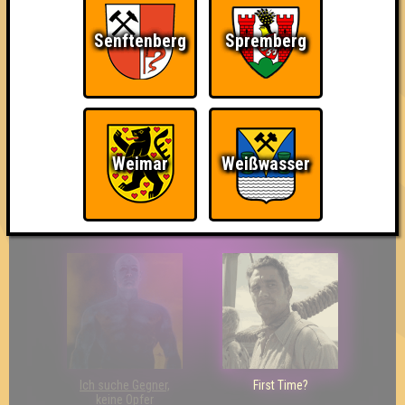
Senftenberg
Spremberg
So kurz vorm Sieg!
Wir sind ERSTER?!
Streber
Weimar
Weißwasser
Eindeutiger Sieg
Duelist
Bin ich schon drin?
Ich suche Gegner,
First Time?
keine Opfer