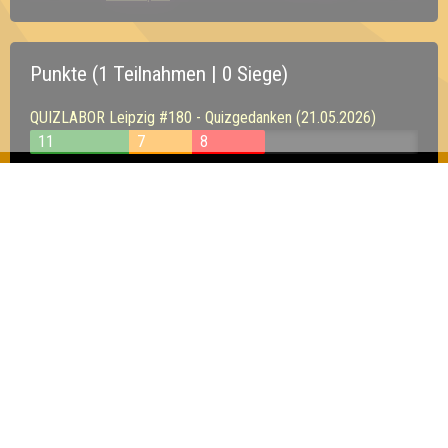
Punkte (1 Teilnahmen | 0 Siege)
QUIZLABOR Leipzig #180 - Quizgedanken (21.05.2026)
11
7
8
Inhaber & Geschäftsführer:
Georg Martin // Quizlabor
Sandower Straße 56
03046 Cottbus
info@quizlabor.de
Impressum:
Impressum
Datenschutz:
Datenschutzerklärung
Facebook:
https://www.facebook.com/quizlabor
Instagram:
https://www.instagram.com/quizlabor/