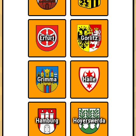
Kleiner Hinweis: bei uns sind Teams, die in einem Stechen
verlieren, trotzdem auf dem 1. Platz - den haben sie sich
schließlich verdient! Entsprechend gibt es für diese auch
Errungenschaften für den 1. Platz.
Erfurt
Görlitz
The Last of Us
Schon wieder zum
Wiederzehn macht
Grimma
Halle
Quiz?!
Freude
Hamburg
Hoyerswerda
Quizveteran
Wir sind immer bei
Nerven aus Stahl
Euch!