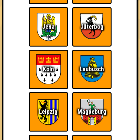
Jena
Jüterbog
The Amount of
Ich war da, vor 3000
Da-Da Da! Da-Da Da!
Teilnahmen is too
Jahren
damn high
Köln
Laubusch
Teil der Oberschicht
Knapp daneben!
Erster!
Leipzig
Magdeburg