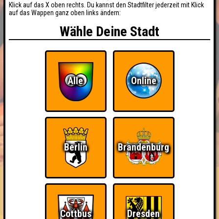
Klick auf das X oben rechts. Du kannst den Stadtfilter jederzeit mit Klick
auf das Wappen ganz oben links ändern:
Wähle Deine Stadt
Alle
Online
BUCHEN
RESERVIERUNG
Berlin
Brandenburg
HIGHSCORE
EVENTS
ÜBER UNS
FAQ
Crash Override
Cottbus
Dresden
Errungenschaften