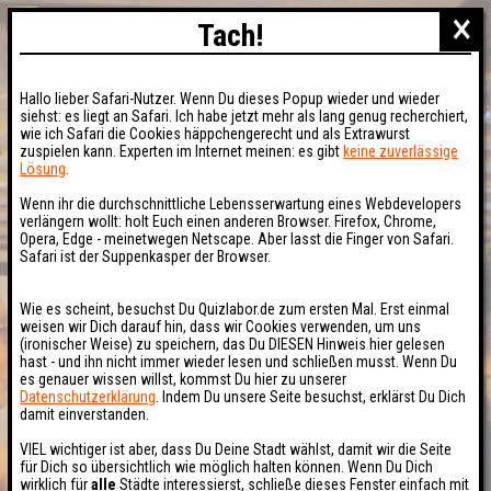
×
Tach!
Hallo lieber Safari-Nutzer. Wenn Du dieses Popup wieder und wieder
siehst: es liegt an Safari. Ich habe jetzt mehr als lang genug recherchiert,
wie ich Safari die Cookies häppchengerecht und als Extrawurst
zuspielen kann. Experten im Internet meinen: es gibt
keine zuverlässige
Lösung
.
Wenn ihr die durchschnittliche Lebensserwartung eines Webdevelopers
verlängern wollt: holt Euch einen anderen Browser. Firefox, Chrome,
Opera, Edge - meinetwegen Netscape. Aber lasst die Finger von Safari.
Safari ist der Suppenkasper der Browser.
Wie es scheint, besuchst Du Quizlabor.de zum ersten Mal. Erst einmal
weisen wir Dich darauf hin, dass wir Cookies verwenden, um uns
(ironischer Weise) zu speichern, das Du DIESEN Hinweis hier gelesen
hast - und ihn nicht immer wieder lesen und schließen musst. Wenn Du
es genauer wissen willst, kommst Du hier zu unserer
Datenschutzerklärung
. Indem Du unsere Seite besuchst, erklärst Du Dich
damit einverstanden.
VIEL wichtiger ist aber, dass Du Deine Stadt wählst, damit wir die Seite
für Dich so übersichtlich wie möglich halten können. Wenn Du Dich
wirklich für
alle
Städte interessierst, schließe dieses Fenster einfach mit