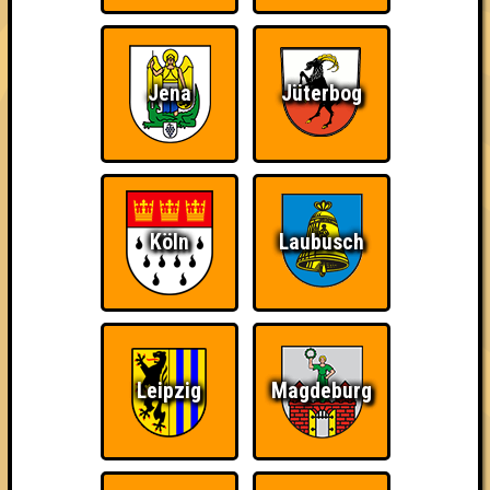
Jena
Jüterbog
Nerven aus Stahl
The Amount of
Ich war da, vor 3000
Teilnahmen is too
Jahren
damn high
Köln
Laubusch
Da-Da Da! Da-Da Da!
Teil der Oberschicht
Knapp daneben!
Leipzig
Magdeburg