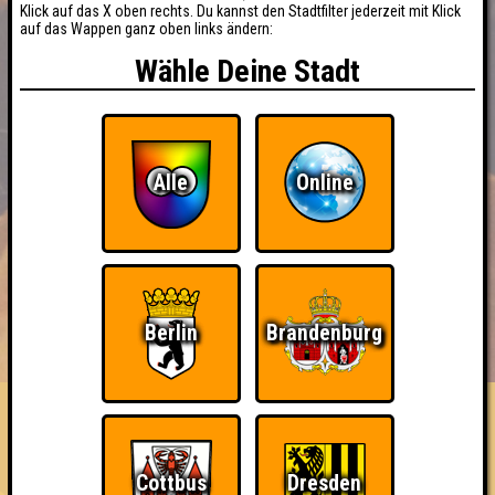
Klick auf das X oben rechts. Du kannst den Stadtfilter jederzeit mit Klick
auf das Wappen ganz oben links ändern:
Wähle Deine Stadt
Alle
Online
BUCHEN
RESERVIERUNG
Berlin
Brandenburg
HIGHSCORE
EVENTS
ÜBER UNS
FAQ
Coffee & Cigarettes XXX
Cottbus
Dresden