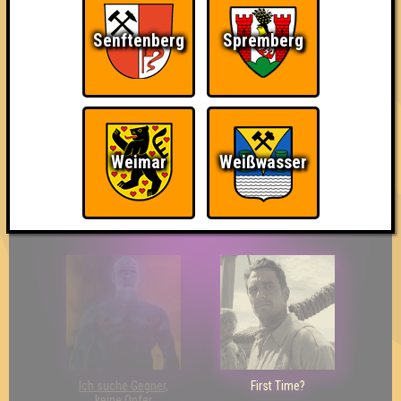
Senftenberg
Spremberg
So kurz vorm Sieg!
The Last of Us
Wir sind ERSTER?!
Weimar
Weißwasser
Streber
Eindeutiger Sieg
Bin ich schon drin?
Ich suche Gegner,
First Time?
keine Opfer