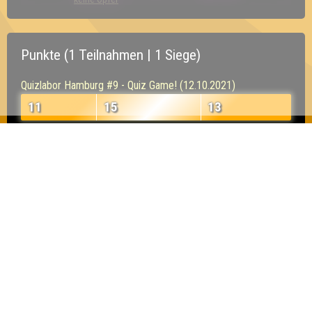
Punkte (1 Teilnahmen | 1 Siege)
Quizlabor Hamburg #9 - Quiz Game! (12.10.2021)
11
15
13
Inhaber & Geschäftsführer:
Georg Martin // Quizlabor
Sandower Straße 56
03046 Cottbus
info@quizlabor.de
Impressum:
Impressum
Datenschutz:
Datenschutzerklärung
Facebook:
https://www.facebook.com/quizlabor