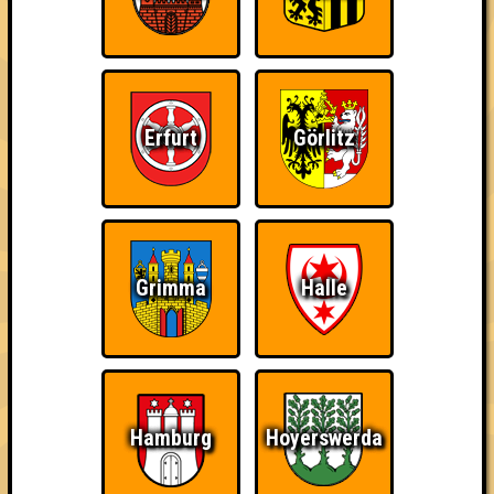
Errungenschaften
Kleiner Hinweis: bei uns sind Teams, die in einem Stechen
verlieren, trotzdem auf dem 1. Platz - den haben sie sich
schließlich verdient! Entsprechend gibt es für diese auch
Errungenschaften für den 1. Platz.
Erfurt
Görlitz
Erster!
Duelist
Schon wieder zum
Grimma
Halle
Quiz?!
Hamburg
Hoyerswerda
Wiederzehn macht
Quizveteran
Wir sind immer bei
Freude
Euch!