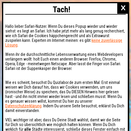
×
Tach!
Hallo lieber Safari-Nutzer. Wenn Du dieses Popup wieder und wieder
siehst: es liegt an Safari. Ich habe jetzt mehr als lang genug recherchiert,
wie ich Safari die Cookies häppchengerecht und als Extrawurst
zuspielen kann. Experten im Internet meinen: es gibt
keine zuverlässige
Lösung
.
Wenn ihr die durchschnittliche Lebensserwartung eines Webdevelopers
verlängern wollt: holt Euch einen anderen Browser. Firefox, Chrome,
Opera, Edge - meinetwegen Netscape. Aber lasst die Finger von Safari.
Safari ist der Suppenkasper der Browser.
Wie es scheint, besuchst Du Quizlabor.de zum ersten Mal. Erst einmal
weisen wir Dich darauf hin, dass wir Cookies verwenden, um uns
(ironischer Weise) zu speichern, das Du DIESEN Hinweis hier gelesen
hast - und ihn nicht immer wieder lesen und schließen musst. Wenn Du
es genauer wissen willst, kommst Du hier zu unserer
Datenschutzerklärung
. Indem Du unsere Seite besuchst, erklärst Du Dich
damit einverstanden.
VIEL wichtiger ist aber, dass Du Deine Stadt wählst, damit wir die Seite
für Dich so übersichtlich wie möglich halten können. Wenn Du Dich
wirklich für
alle
Städte interessierst, schließe dieses Fenster einfach mit