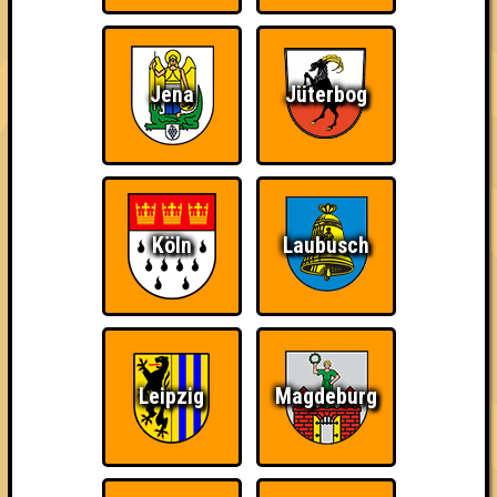
Quizveteran
Wir sind immer bei
Nerven aus Stahl
Euch!
Jena
Jüterbog
The Amount of
Ich war da, vor 3000
Da-Da Da! Da-Da Da!
Teilnahmen is too
Jahren
damn high
Köln
Laubusch
Leipzig
Magdeburg
Teil der Oberschicht
Erster!
So kurz vorm Sieg!