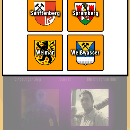
Senftenberg
Spremberg
The Last of Us
Wir sind ERSTER?!
Streber
Weimar
Weißwasser
Eindeutiger Sieg
Duelist
Bin ich schon drin?