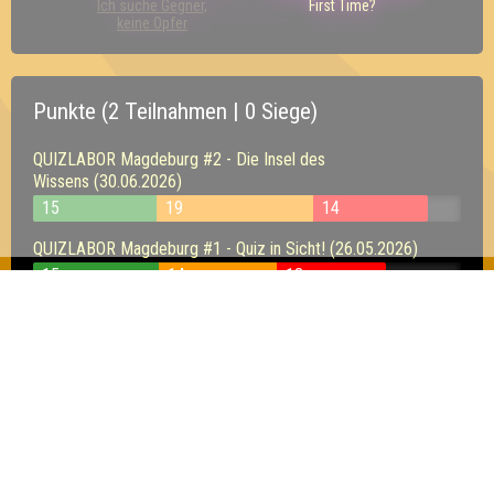
Ich suche Gegner,
First Time?
keine Opfer
Punkte (2 Teilnahmen | 0 Siege)
QUIZLABOR Magdeburg #2 - Die Insel des
Wissens (30.06.2026)
15
19
14
QUIZLABOR Magdeburg #1 - Quiz in Sicht! (26.05.2026)
15
14
13
Inhaber & Geschäftsführer:
Georg Martin // Quizlabor
Sandower Straße 56
03046 Cottbus
info@quizlabor.de