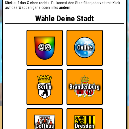
Klick auf das X oben rechts. Du kannst den Stadtfilter jederzeit mit Klick
auf das Wappen ganz oben links ändern:
Wähle Deine Stadt
Alle
Online
Berlin
Brandenburg
BUCHEN
RESERVIERUNG
HIGHSCORE
EVENTS
ÜBER UNS
FAQ
Kompetenzgerangel
Cottbus
Dresden