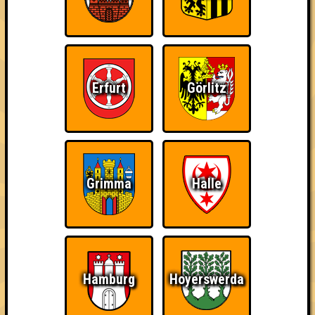
Errungenschaften
Kleiner Hinweis: bei uns sind Teams, die in einem Stechen
verlieren, trotzdem auf dem 1. Platz - den haben sie sich
schließlich verdient! Entsprechend gibt es für diese auch
Errungenschaften für den 1. Platz.
Erfurt
Görlitz
Grimma
Halle
Knapp daneben!
Schon wieder zum
Wiederzehn macht
Quiz?!
Freude
Hamburg
Hoyerswerda