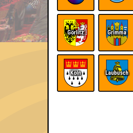
Görlitz
Grimma
EVENT
Quizzenschaftler
Errungenschaften
Köln
Laubusch
Kleiner Hinweis: bei uns sind Teams, die in
für diese auch Errungenschaften für den 1. 