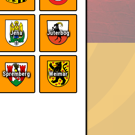
BER UNS
Jena
Jüterbog
Spremberg
Weimar
h schließlich verdient! Entsprechend gibt es