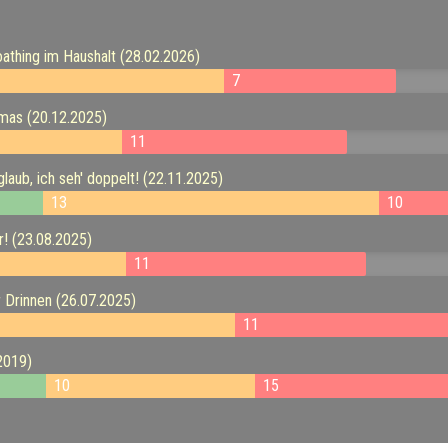
thing im Haushalt (28.02.2026)
7
mas (20.12.2025)
11
aub, ich seh' doppelt! (22.11.2025)
13
10
! (23.08.2025)
11
Drinnen (26.07.2025)
11
.2019)
10
15