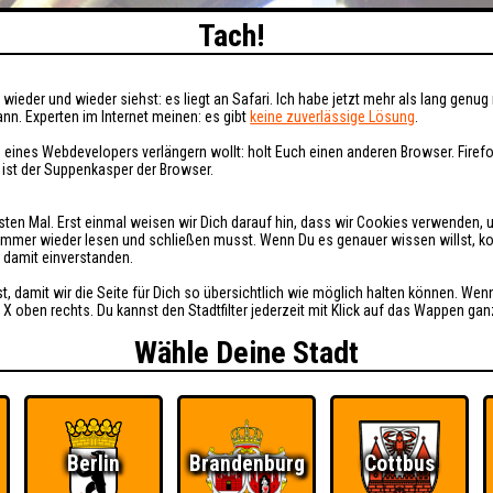
Tach!
wieder und wieder siehst: es liegt an Safari. Ich habe jetzt mehr als lang genug 
nn. Experten im Internet meinen: es gibt
keine zuverlässige Lösung
.
 eines Webdevelopers verlängern wollt: holt Euch einen anderen Browser. Fire
i ist der Suppenkasper der Browser.
sten Mal. Erst einmal weisen wir Dich darauf hin, dass wir Cookies verwenden, 
t immer wieder lesen und schließen musst. Wenn Du es genauer wissen willst, 
h damit einverstanden.
st, damit wir die Seite für Dich so übersichtlich wie möglich halten können. Wen
 X oben rechts. Du kannst den Stadtfilter jederzeit mit Klick auf das Wappen gan
Wähle Deine Stadt
Berlin
Brandenburg
Cottbus