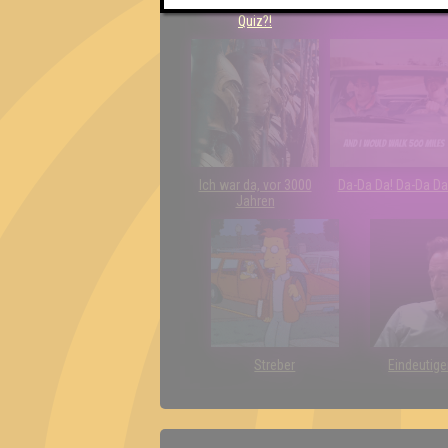
Schon wieder zum
The Last of Us
Quiz?!
Ich war da, vor 3000
Da-Da Da! Da-Da Da
Jahren
Streber
Eindeutige