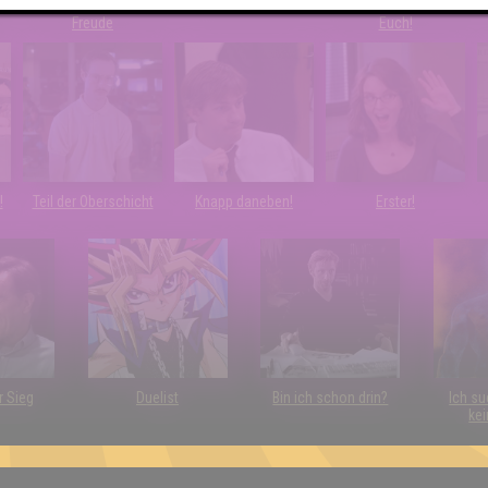
Wiederzehn macht
Quizveteran
Wir sind immer bei
Freude
Euch!
!
Teil der Oberschicht
Knapp daneben!
Erster!
r Sieg
Duelist
Bin ich schon drin?
Ich su
kei