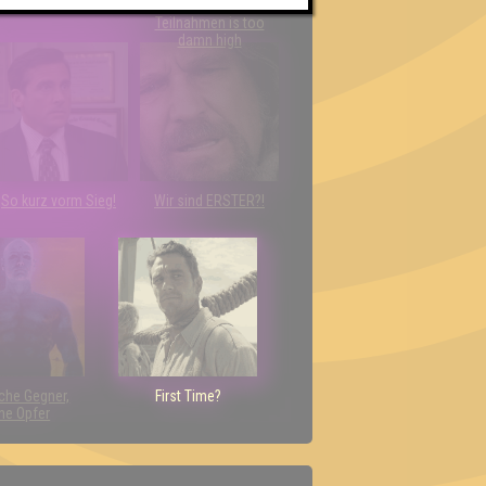
Nerven aus Stahl
The Amount of
Teilnahmen is too
damn high
So kurz vorm Sieg!
Wir sind ERSTER?!
che Gegner,
First Time?
ne Opfer