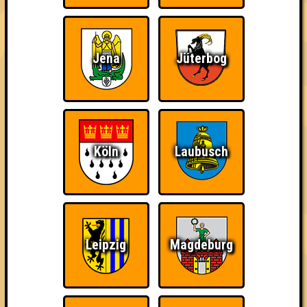
damn high
Jena
Jüterbog
Ich war da, vor 3000
Da-Da Da! Da-Da Da!
Teil der Oberschicht
Jahren
Köln
Laubusch
Knapp daneben!
Erster!
So kurz vorm Sieg!
Leipzig
Magdeburg