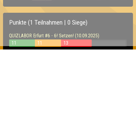
Punkte (1 Teilnahmen | 0 Siege)
QUIZLABOR Erfurt #6 - 6! Setzen! (10.09.2025)
11
11
13
Inhaber & Geschäftsführer:
Georg Martin // Quizlabor
Sandower Straße 56
03046 Cottbus
info@quizlabor.de
Impressum:
Impressum
Datenschutz:
Datenschutzerklärung
Facebook:
https://www.facebook.com/quizlabor
Instagram:
https://www.instagram.com/quizlabor/