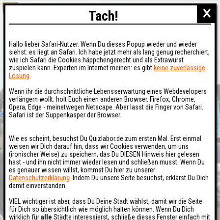
×
Tach!
Hallo lieber Safari-Nutzer. Wenn Du dieses Popup wieder und wieder
siehst: es liegt an Safari. Ich habe jetzt mehr als lang genug recherchiert,
wie ich Safari die Cookies häppchengerecht und als Extrawurst
zuspielen kann. Experten im Internet meinen: es gibt
keine zuverlässige
Lösung
.
Wenn ihr die durchschnittliche Lebensserwartung eines Webdevelopers
verlängern wollt: holt Euch einen anderen Browser. Firefox, Chrome,
Opera, Edge - meinetwegen Netscape. Aber lasst die Finger von Safari.
Safari ist der Suppenkasper der Browser.
Wie es scheint, besuchst Du Quizlabor.de zum ersten Mal. Erst einmal
weisen wir Dich darauf hin, dass wir Cookies verwenden, um uns
(ironischer Weise) zu speichern, das Du DIESEN Hinweis hier gelesen
hast - und ihn nicht immer wieder lesen und schließen musst. Wenn Du
es genauer wissen willst, kommst Du hier zu unserer
Datenschutzerklärung
. Indem Du unsere Seite besuchst, erklärst Du Dich
damit einverstanden.
VIEL wichtiger ist aber, dass Du Deine Stadt wählst, damit wir die Seite
für Dich so übersichtlich wie möglich halten können. Wenn Du Dich
wirklich für
alle
Städte interessierst, schließe dieses Fenster einfach mit