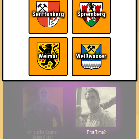
Senftenberg
Spremberg
The Last of Us
Wir sind ERSTER?!
Streber
Weimar
Weißwasser
Eindeutiger Sieg
Duelist
Bin ich schon drin?
Ich suche Gegner,
First Time?
keine Opfer