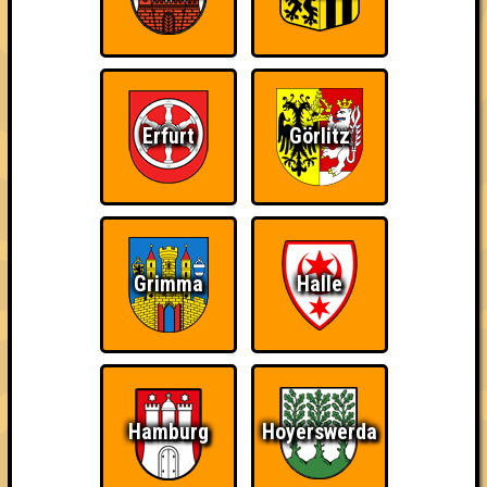
Kleiner Hinweis: bei uns sind Teams, die in einem Stechen
verlieren, trotzdem auf dem 1. Platz - den haben sie sich
schließlich verdient! Entsprechend gibt es für diese auch
Errungenschaften für den 1. Platz.
Erfurt
Görlitz
Schon wieder zum
Wiederzehn macht
Quizveteran
Grimma
Halle
Quiz?!
Freude
Hamburg
Hoyerswerda
Wir sind immer bei
Nerven aus Stahl
The Amount of
Euch!
Teilnahmen is too