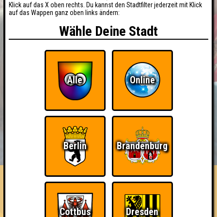
Klick auf das X oben rechts. Du kannst den Stadtfilter jederzeit mit Klick
auf das Wappen ganz oben links ändern:
Wähle Deine Stadt
Alle
Online
BUCHEN
RESERVIERUNG
Berlin
Brandenburg
HIGHSCORE
EVENTS
ÜBER UNS
FAQ
BangBros
Cottbus
Dresden
Errungenschaften