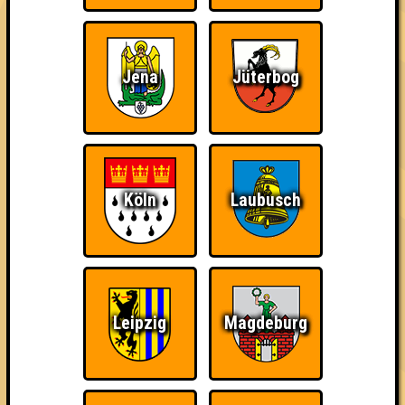
3. Supercool
33
8
10
15
Jena
Jüterbog
4. Pink Fluffy Unicorns
32
13
8
11
4. E=mc Hammer
32
10
9
13
5. Spanish Inquizition
Köln
Laubusch
31
11
8
12
6. Queens of Procrastination + Baddy
29
7
11
11
7. One Night in Kotti
Leipzig
Magdeburg
26
8
7
11
7. Untenrumcola
26
13
5
8