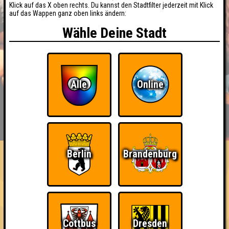
Klick auf das X oben rechts. Du kannst den Stadtfilter jederzeit mit Klick
auf das Wappen ganz oben links ändern:
Wähle Deine Stadt
Alle
Online
BUCHEN
RESERVIERUNG
HIGHSCORE
EVENTS
ÜBER UNS
FAQ
Berlin
Brandenburg
«
»
Seitenquiz Dresden #8
"Skandal um Rosis" · 13.07.2016 · Rosis Amüsierlokal
Info
Punkte
Angemeldete Teams
Cottbus
Dresden