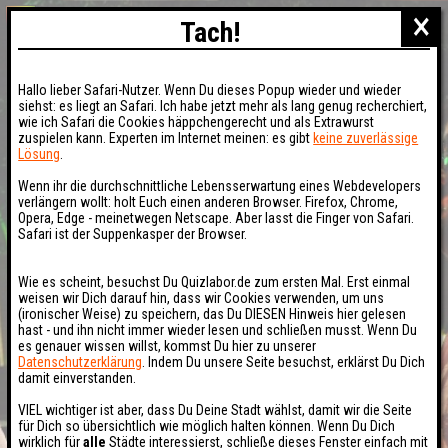
×
Tach!
Hallo lieber Safari-Nutzer. Wenn Du dieses Popup wieder und wieder
siehst: es liegt an Safari. Ich habe jetzt mehr als lang genug recherchiert,
wie ich Safari die Cookies häppchengerecht und als Extrawurst
zuspielen kann. Experten im Internet meinen: es gibt
keine zuverlässige
Lösung
.
Wenn ihr die durchschnittliche Lebensserwartung eines Webdevelopers
verlängern wollt: holt Euch einen anderen Browser. Firefox, Chrome,
Opera, Edge - meinetwegen Netscape. Aber lasst die Finger von Safari.
Safari ist der Suppenkasper der Browser.
Wie es scheint, besuchst Du Quizlabor.de zum ersten Mal. Erst einmal
weisen wir Dich darauf hin, dass wir Cookies verwenden, um uns
(ironischer Weise) zu speichern, das Du DIESEN Hinweis hier gelesen
hast - und ihn nicht immer wieder lesen und schließen musst. Wenn Du
es genauer wissen willst, kommst Du hier zu unserer
Datenschutzerklärung
. Indem Du unsere Seite besuchst, erklärst Du Dich
damit einverstanden.
VIEL wichtiger ist aber, dass Du Deine Stadt wählst, damit wir die Seite
für Dich so übersichtlich wie möglich halten können. Wenn Du Dich
wirklich für
alle
Städte interessierst, schließe dieses Fenster einfach mit