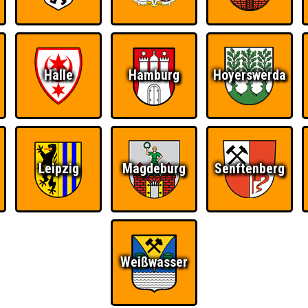
Halle
Hamburg
Hoyerswerda
Ü
FAQ
BUCHEN
RESERVIERUNG
HIGHSCORE
S
Leipzig
Magdeburg
Senftenberg
 · Nepomuk
Weißwasser