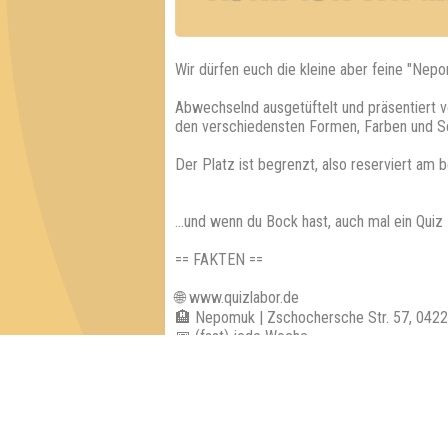
Wir dürfen euch die kleine aber feine "Nepo
Abwechselnd ausgetüftelt und präsentiert v
den verschiedensten Formen, Farben und S
Der Platz ist begrenzt, also reserviert am 
...und wenn du Bock hast, auch mal ein Qui
== FAKTEN ==
🌐 www.quizlabor.de
🏨 Nepomuk | Zschochersche Str. 57, 0422
📅 (fast) jede Woche
🕢 Einlass: 19:00 Uhr
🕗 Beginn: 19:30 Uhr
⁉ 5 Runden mit verschiedenen Kategorien