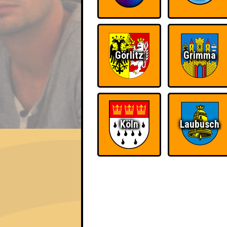
Görlitz
Grimma
EVENT
Köln
Laubusch
Nepomuk Quiznight #116
Das Kneipenquiz in Plagwitz · 29.07.2026
Info
Angemeldete Teams