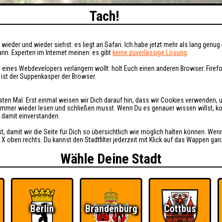
Tach!
wieder und wieder siehst: es liegt an Safari. Ich habe jetzt mehr als lang genug 
nn. Experten im Internet meinen: es gibt
keine zuverlässige Lösung
.
 eines Webdevelopers verlängern wollt: holt Euch einen anderen Browser. Fire
i ist der Suppenkasper der Browser.
sten Mal. Erst einmal weisen wir Dich darauf hin, dass wir Cookies verwenden, 
t immer wieder lesen und schließen musst. Wenn Du es genauer wissen willst, 
h damit einverstanden.
st, damit wir die Seite für Dich so übersichtlich wie möglich halten können. Wen
 X oben rechts. Du kannst den Stadtfilter jederzeit mit Klick auf das Wappen gan
Wähle Deine Stadt
Berlin
Brandenburg
Cottbus