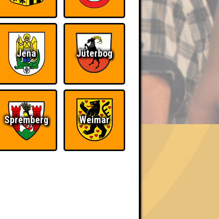
Jena
Jüterbog
BER UNS
Spremberg
Weimar
«
»