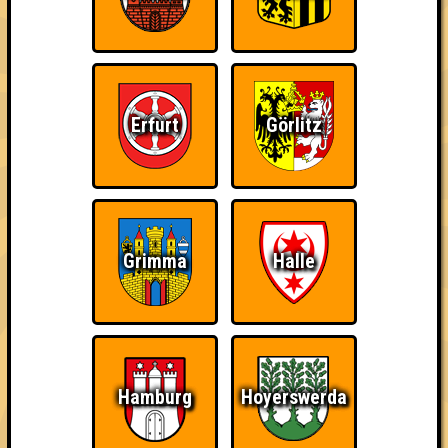
Erfurt
Görlitz
Grimma
Halle
Punkte
Hamburg
Hoyerswerda
1. BOOMIN UNIVERSITY