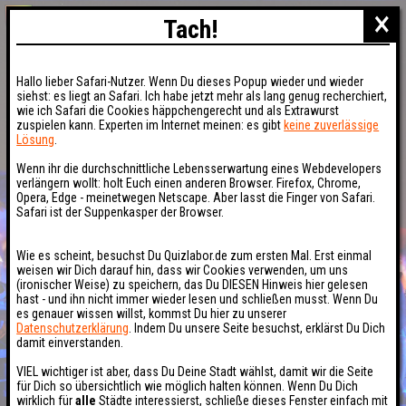
×
Tach!
Hallo lieber Safari-Nutzer. Wenn Du dieses Popup wieder und wieder
siehst: es liegt an Safari. Ich habe jetzt mehr als lang genug recherchiert,
wie ich Safari die Cookies häppchengerecht und als Extrawurst
zuspielen kann. Experten im Internet meinen: es gibt
keine zuverlässige
Lösung
.
Wenn ihr die durchschnittliche Lebensserwartung eines Webdevelopers
verlängern wollt: holt Euch einen anderen Browser. Firefox, Chrome,
Opera, Edge - meinetwegen Netscape. Aber lasst die Finger von Safari.
Safari ist der Suppenkasper der Browser.
Wie es scheint, besuchst Du Quizlabor.de zum ersten Mal. Erst einmal
weisen wir Dich darauf hin, dass wir Cookies verwenden, um uns
(ironischer Weise) zu speichern, das Du DIESEN Hinweis hier gelesen
hast - und ihn nicht immer wieder lesen und schließen musst. Wenn Du
es genauer wissen willst, kommst Du hier zu unserer
Datenschutzerklärung
. Indem Du unsere Seite besuchst, erklärst Du Dich
damit einverstanden.
VIEL wichtiger ist aber, dass Du Deine Stadt wählst, damit wir die Seite
für Dich so übersichtlich wie möglich halten können. Wenn Du Dich
wirklich für
alle
Städte interessierst, schließe dieses Fenster einfach mit