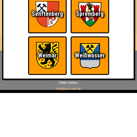
42
14
13
15
Senftenberg
Spremberg
8. The Smartinis
41
14
12
15
Weimar
Weißwasser
Inhaber & Geschäftsführer:
Georg Martin // Quizlabor
Sandower Straße 56
03046 Cottbus
info@quizlabor.de
Impressum:
Impressum
Datenschutz:
Datenschutzerklärung
Facebook:
https://www.facebook.com/quizlabor
Instagram:
https://www.instagram.com/quizlabor/