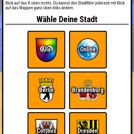
Klick auf das X oben rechts. Du kannst den Stadtfilter jederzeit mit Klick
auf das Wappen ganz oben links ändern:
Wähle Deine Stadt
Alle
Online
BUCHEN
RESERVIERUNG
HIGHSCORE
EVENTS
ÜBER UNS
FAQ
«
»
QUIZLABOR Weimar #4
Berlin
Brandenburg
Weimar, wir haben ein Quiz · 20.07.2026 · Mascha
Info
Punkte
Angemeldete Teams
Cottbus
Dresden