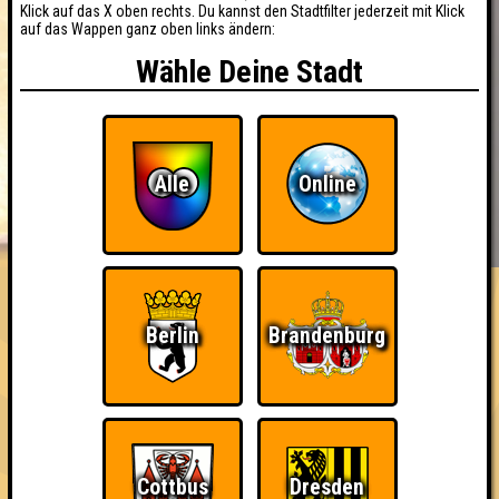
Klick auf das X oben rechts. Du kannst den Stadtfilter jederzeit mit Klick
auf das Wappen ganz oben links ändern:
Wähle Deine Stadt
Alle
Online
BUCHEN
RESERVIERUNG
HIGHSCORE
EVENTS
ÜBER UNS
FAQ
«
»
Nepomuk Quiznight #112
Berlin
Brandenburg
Das Kneipenquiz in Plagwitz · 24.06.2026 · Nepomuk
Info
Angemeldete Teams
Cottbus
Dresden