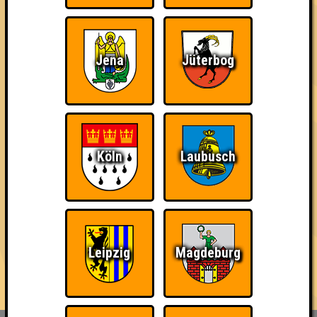
mit jeweils bis zu 10 Fragen in den verschiedensten Formen,
Farben und Schwierigkeitsgraden.
Der Platz ist begrenzt, also reserviert am besten schnell einen
Jena
Jüterbog
Tisch für euer Team, das maximal aus acht Personen bestehen
darf - Link in der Bio!
...und wenn du Bock hast, auch mal ein Quiz zu hosten, dann
melde dich einfach bei uns - wir sind immer auf der Suche nach
neuen Quizmaster*innen 🥰
Köln
Laubusch
== FAKTEN ==
🌐 www.quizlabor.de
🏨 Nepomuk | Zschochersche Str. 57, 04229 Leipzig
📅 (fast) jede Woche
🕢 Einlass: 19:00 Uhr
Leipzig
Magdeburg
🕗 Beginn: 19:30 Uhr
⁉ 5 Runden mit verschiedenen Kategorien