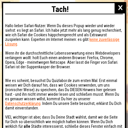
×
Tach!
Hallo lieber Safari-Nutzer. Wenn Du dieses Popup wieder und wieder
siehst: es liegt an Safari. Ich habe jetzt mehr als lang genug recherchiert,
wie ich Safari die Cookies häppchengerecht und als Extrawurst
zuspielen kann. Experten im Internet meinen: es gibt
keine zuverlässige
Lösung
.
Wenn ihr die durchschnittliche Lebensserwartung eines Webdevelopers
verlängern wollt: holt Euch einen anderen Browser. Firefox, Chrome,
Opera, Edge - meinetwegen Netscape. Aber lasst die Finger von Safari.
Safari ist der Suppenkasper der Browser.
Wie es scheint, besuchst Du Quizlabor.de zum ersten Mal. Erst einmal
weisen wir Dich darauf hin, dass wir Cookies verwenden, um uns
(ironischer Weise) zu speichern, das Du DIESEN Hinweis hier gelesen
hast - und ihn nicht immer wieder lesen und schließen musst. Wenn Du
es genauer wissen willst, kommst Du hier zu unserer
Datenschutzerklärung
. Indem Du unsere Seite besuchst, erklärst Du Dich
damit einverstanden.
VIEL wichtiger ist aber, dass Du Deine Stadt wählst, damit wir die Seite
für Dich so übersichtlich wie möglich halten können. Wenn Du Dich
wirklich für
alle
Städte interessierst, schließe dieses Fenster einfach mit