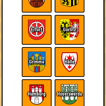
Erfurt
Görlitz
Grimma
Halle
Wir dürfen euch die kleine aber feine "Nepomuk Quiznight" in
Plagwitz präsentieren.
Hamburg
Hoyerswerda
Abwechselnd ausgetüftelt und präsentiert von unseren guten
Freunden Hiero, Felix, Eva & Richard erwarten euch fünf Runden