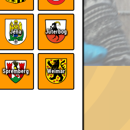
Jena
Jüterbog
BER UNS
Spremberg
Weimar
«
»