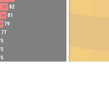
82
27
81
24
79
8
77
75
75
75
Dienstag:
Berlin & Hamburg
Mittwoch:
Dresden & Köln
Donnerstag:
Halle, Leipzig & Cottbus
Freitag:
Brandenburg, Görlitz & Hoyerswerda