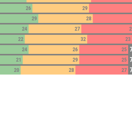
26
29
29
28
24
27
2
22
32
23
24
26
25
21
29
25
20
28
27
64
18
27
19
Impressum:
Impressum
Datenschutz:
Datenschutzerklärung
Facebook:
https://www.facebook.com/quizlabor