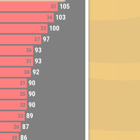
105
31
103
34
100
33
97
37
93
36
93
31
92
34
90
31
90
35
90
32
89
33
87
26
86
30