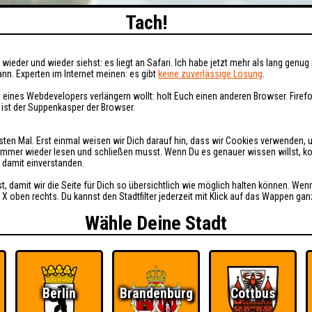
Tach!
wieder und wieder siehst: es liegt an Safari. Ich habe jetzt mehr als lang genug 
nn. Experten im Internet meinen: es gibt
keine zuverlässige Lösung
.
 eines Webdevelopers verlängern wollt: holt Euch einen anderen Browser. Fire
i ist der Suppenkasper der Browser.
sten Mal. Erst einmal weisen wir Dich darauf hin, dass wir Cookies verwenden, 
t immer wieder lesen und schließen musst. Wenn Du es genauer wissen willst, 
h damit einverstanden.
st, damit wir die Seite für Dich so übersichtlich wie möglich halten können. Wen
 X oben rechts. Du kannst den Stadtfilter jederzeit mit Klick auf das Wappen gan
Wähle Deine Stadt
Berlin
Brandenburg
Cottbus