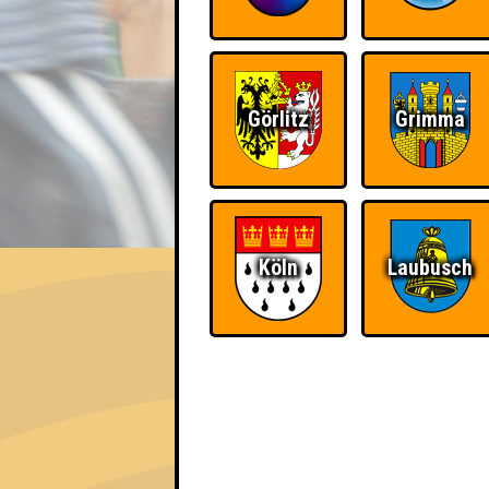
Görlitz
Grimma
EVENT
Köln
Laubusch
SOUNDCHECK No.1 // Je
Das Musikquiz in der OFF Bar · 14.07.2025
Info
Punkte
Angemeldete 