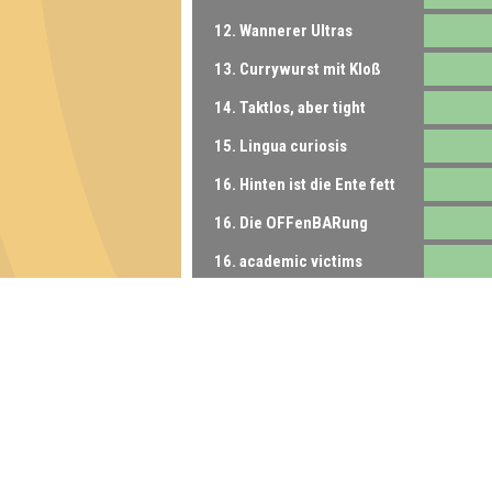
12. Wannerer Ultras
13. Currywurst mit Kloß
14. Taktlos, aber tight
15. Lingua curiosis
16. Hinten ist die Ente fett
16. Die OFFenBARung
16. academic victims
17. Quizz it off
Inhaber & Geschäftsführer:
Georg Martin // Quizlabor
Sandower Straße 56
03046 Cottbus