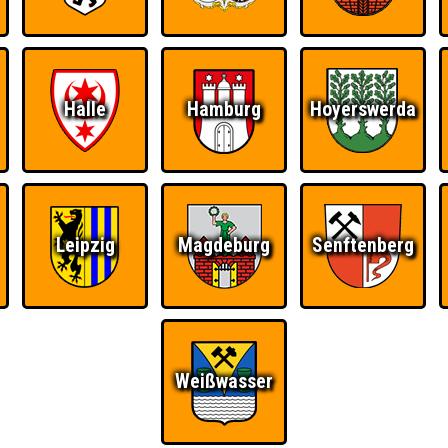
Halle
Hamburg
Hoyerswerda
Ü
FAQ
BUCHEN
RESERVIERUNG
HIGHSCORE
S
Leipzig
Magdeburg
Senftenberg
na
 · OFF Bar
Teams
Weißwasser