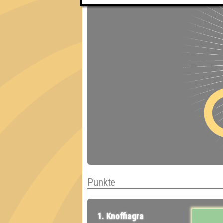
Punkte
1. Knoffiagra