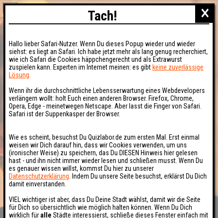
×
Tach!
Hallo lieber Safari-Nutzer. Wenn Du dieses Popup wieder und wieder
siehst: es liegt an Safari. Ich habe jetzt mehr als lang genug recherchiert,
wie ich Safari die Cookies häppchengerecht und als Extrawurst
zuspielen kann. Experten im Internet meinen: es gibt
keine zuverlässige
Lösung
.
Wenn ihr die durchschnittliche Lebensserwartung eines Webdevelopers
verlängern wollt: holt Euch einen anderen Browser. Firefox, Chrome,
Opera, Edge - meinetwegen Netscape. Aber lasst die Finger von Safari.
Safari ist der Suppenkasper der Browser.
Wie es scheint, besuchst Du Quizlabor.de zum ersten Mal. Erst einmal
weisen wir Dich darauf hin, dass wir Cookies verwenden, um uns
(ironischer Weise) zu speichern, das Du DIESEN Hinweis hier gelesen
hast - und ihn nicht immer wieder lesen und schließen musst. Wenn Du
es genauer wissen willst, kommst Du hier zu unserer
Datenschutzerklärung
. Indem Du unsere Seite besuchst, erklärst Du Dich
damit einverstanden.
VIEL wichtiger ist aber, dass Du Deine Stadt wählst, damit wir die Seite
für Dich so übersichtlich wie möglich halten können. Wenn Du Dich
wirklich für
alle
Städte interessierst, schließe dieses Fenster einfach mit