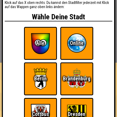
Klick auf das X oben rechts. Du kannst den Stadtfilter jederzeit mit Klick
auf das Wappen ganz oben links ändern:
Wähle Deine Stadt
Alle
Online
BUCHEN
RESERVIERUNG
HIGHSCORE
EVENTS
ÜBER UNS
FAQ
«
»
Quizlabor Hamburg #12
Berlin
Brandenburg
Willkommen in 2022! · 11.01.2022 · Grüner Jäger
Info
Punkte
Angemeldete Teams
Cottbus
Dresden