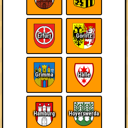
Erfurt
Görlitz
Punkte
1. Kommando Mittelmaß
Grimma
Halle
35
11
13
11
1. Opossum haut den Boss um
35
12
11
12
2. KÜLTÜR
32
Hamburg
Hoyerswerda
9
11
12
3. Kegelclub Pegeldruck