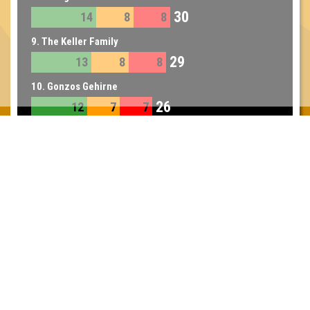
30
14
8
8
9. The Keller Family
29
13
8
8
10. Gonzos Gehirne
26
12
7
7
11. Der Klügere kippt nach
24
11
7
6
12. Team Billy
22
9
7
6
Inhaber & Geschäftsführer:
Georg Martin // Quizlabor
Sandower Straße 56