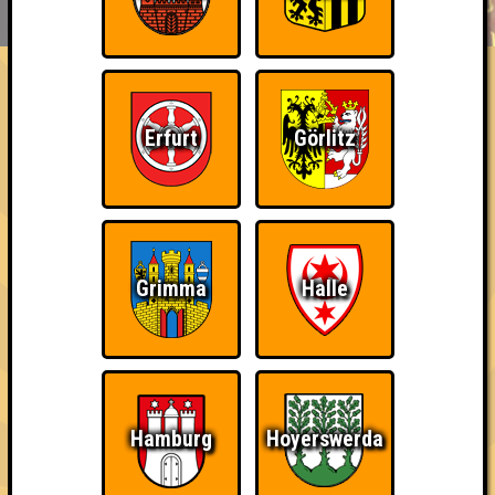
HIGHSCORE
EVENTS
ÜBER UNS
FAQ
«
»
Quizlabor Dresden #35
Erfurt
Görlitz
Die Quiz Boys! · 03.08.2022 · Citybeach
Info
Punkte
Angemeldete Teams
Grimma
Halle
Hamburg
Hoyerswerda
Punkte