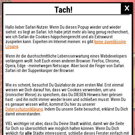
×
Tach!
Hallo lieber Safari-Nutzer. Wenn Du dieses Popup wieder und wieder
siehst: es liegt an Safari. Ich habe jetzt mehr als lang genug recherchiert,
wie ich Safari die Cookies häppchengerecht und als Extrawurst
zuspielen kann. Experten im Internet meinen: es gibt
keine zuverlässige
Lösung
.
Wenn ihr die durchschnittliche Lebensserwartung eines Webdevelopers
verlängern wollt: holt Euch einen anderen Browser. Firefox, Chrome,
Opera, Edge - meinetwegen Netscape. Aber lasst die Finger von Safari.
Safari ist der Suppenkasper der Browser.
Wie es scheint, besuchst Du Quizlabor.de zum ersten Mal. Erst einmal
weisen wir Dich darauf hin, dass wir Cookies verwenden, um uns
(ironischer Weise) zu speichern, das Du DIESEN Hinweis hier gelesen
hast - und ihn nicht immer wieder lesen und schließen musst. Wenn Du
es genauer wissen willst, kommst Du hier zu unserer
Datenschutzerklärung
. Indem Du unsere Seite besuchst, erklärst Du Dich
damit einverstanden.
VIEL wichtiger ist aber, dass Du Deine Stadt wählst, damit wir die Seite
für Dich so übersichtlich wie möglich halten können. Wenn Du Dich
wirklich für
alle
Städte interessierst, schließe dieses Fenster einfach mit