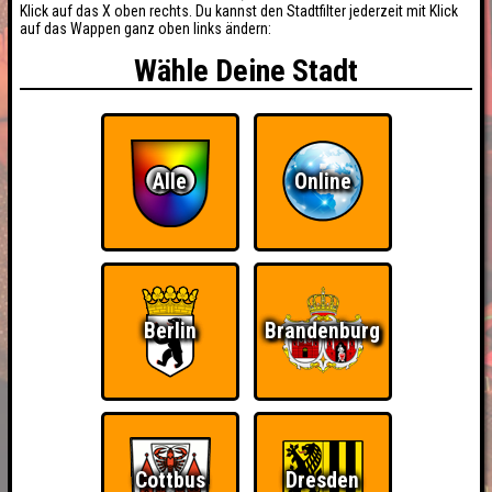
Klick auf das X oben rechts. Du kannst den Stadtfilter jederzeit mit Klick
auf das Wappen ganz oben links ändern:
Wähle Deine Stadt
Alle
Online
Berlin
Brandenburg
BUCHEN
Cottbus
Dresden
RESERVIERUNG