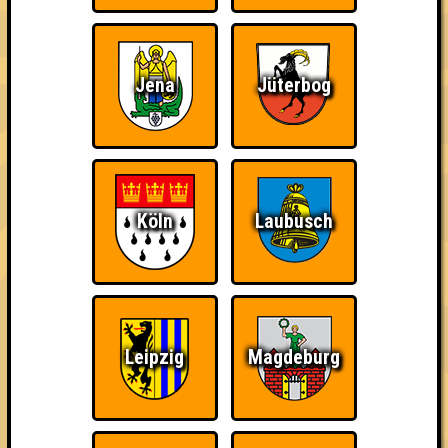
1. The Schwenkmans
40
14
14
12
Jena
Jüterbog
2. One Night in Autofill Passierschein A38
38
12
14
12
2. You're a Quizzard, Harry!
38
14
11
13
Köln
Laubusch
2. Am Arsch der Hölle
38
14
12
12
3. Rosis Rasselbande
37
11
13
13
Leipzig
Magdeburg
3. Halber Hahn
37
13
12
12
4. We drink and we know things