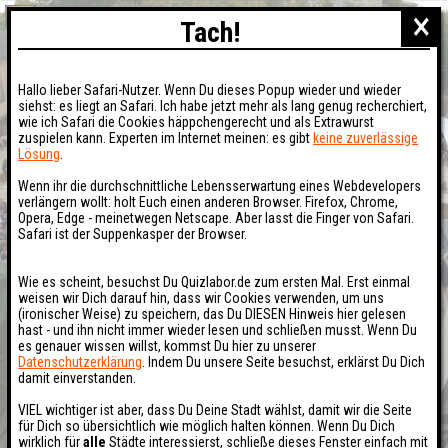
×
Tach!
Hallo lieber Safari-Nutzer. Wenn Du dieses Popup wieder und wieder
siehst: es liegt an Safari. Ich habe jetzt mehr als lang genug recherchiert,
wie ich Safari die Cookies häppchengerecht und als Extrawurst
zuspielen kann. Experten im Internet meinen: es gibt
keine zuverlässige
Lösung
.
Wenn ihr die durchschnittliche Lebensserwartung eines Webdevelopers
verlängern wollt: holt Euch einen anderen Browser. Firefox, Chrome,
Opera, Edge - meinetwegen Netscape. Aber lasst die Finger von Safari.
Safari ist der Suppenkasper der Browser.
Wie es scheint, besuchst Du Quizlabor.de zum ersten Mal. Erst einmal
weisen wir Dich darauf hin, dass wir Cookies verwenden, um uns
(ironischer Weise) zu speichern, das Du DIESEN Hinweis hier gelesen
hast - und ihn nicht immer wieder lesen und schließen musst. Wenn Du
es genauer wissen willst, kommst Du hier zu unserer
Datenschutzerklärung
. Indem Du unsere Seite besuchst, erklärst Du Dich
damit einverstanden.
VIEL wichtiger ist aber, dass Du Deine Stadt wählst, damit wir die Seite
für Dich so übersichtlich wie möglich halten können. Wenn Du Dich
wirklich für
alle
Städte interessierst, schließe dieses Fenster einfach mit