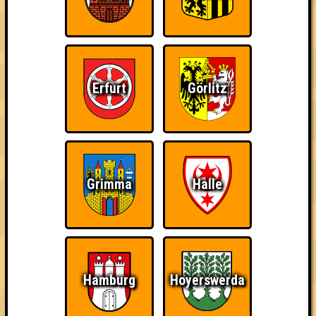
Erfurt
Görlitz
Grimma
Halle
Punkte
Hamburg
Hoyerswerda
1. BOOMIN UNIVERSITY