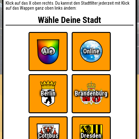
Klick auf das X oben rechts. Du kannst den Stadtfilter jederzeit mit Klick
auf das Wappen ganz oben links ändern:
Wähle Deine Stadt
Alle
Online
BUCHEN
RESERVIERUNG
HIGHSCORE
EVENTS
ÜBER UNS
FAQ
«
»
QUIZLABOR Weimar #4
Berlin
Brandenburg
Weimar, wir haben ein Quiz · 20.07.2026 · Mascha
Info
Punkte
Angemeldete Teams
Cottbus
Dresden