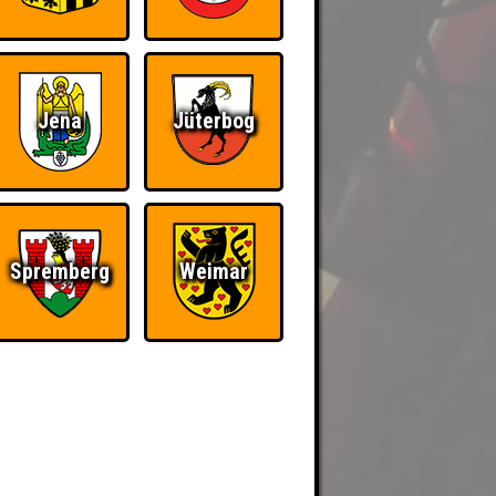
Jena
Jüterbog
Spremberg
Weimar
BER UNS