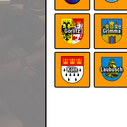
Görlitz
Grimma
Köln
Laubusch