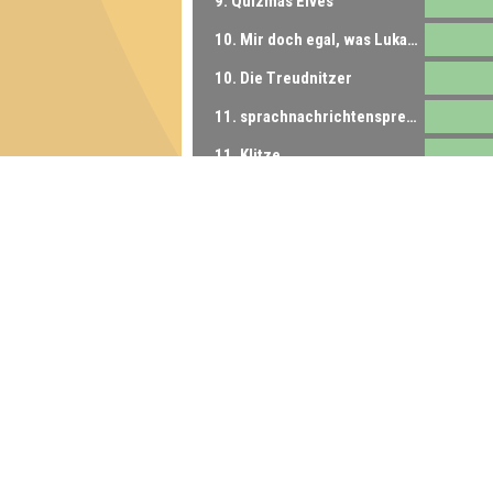
9. Quizmas Elves
10. Mir doch egal, was Lukas sagt
10. Die Treudnitzer
11. sprachnachrichtensprechende Sprachnachrichtenqueens
11. Klitze
12. Clautin
13. Club der dichten Toten
14. Dilettantenstadl
14. Das Ergebnis überrascht auch uns
15. Die allwissenden Altstudies
16. Bierbaren
16. Wer wird Günther Jauch?
17. Die Bartastischen Barleute