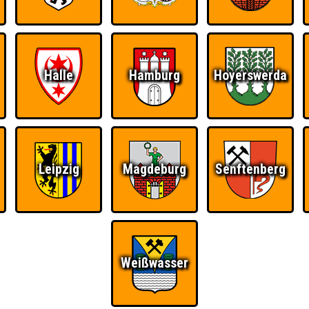
Halle
Hamburg
Hoyerswerda
Leipzig
Magdeburg
Senftenberg
Weißwasser
Ü
FAQ
BUCHEN
RESERVIERUNG