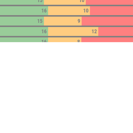
15
10
16
10
15
9
16
12
16
8
13
12
15
9
12
3
13
8
14
3
9
13
13
33
11
11
11
32
12
10
10
32
11
9
12
31
12
6
13