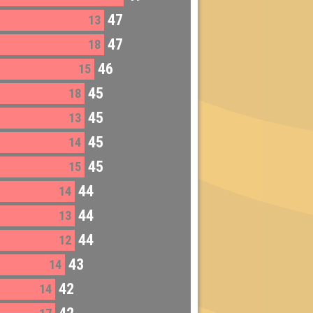
47
13
47
18
46
15
45
18
45
13
45
14
45
15
44
14
44
13
44
12
43
14
42
14