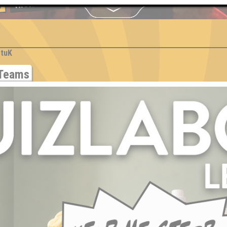
HIGHSCORE
S
StuK
Teams