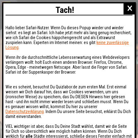
×
Tach!
Hallo lieber Safari-Nutzer. Wenn Du dieses Popup wieder und wieder
siehst: es liegt an Safari. Ich habe jetzt mehr als lang genug recherchiert,
wie ich Safari die Cookies häppchengerecht und als Extrawurst
zuspielen kann. Experten im Internet meinen: es gibt
keine zuverlässige
Lösung
.
Wenn ihr die durchschnittliche Lebensserwartung eines Webdevelopers
verlängern wollt: holt Euch einen anderen Browser. Firefox, Chrome,
Opera, Edge - meinetwegen Netscape. Aber lasst die Finger von Safari.
Safari ist der Suppenkasper der Browser.
Wie es scheint, besuchst Du Quizlabor.de zum ersten Mal. Erst einmal
weisen wir Dich darauf hin, dass wir Cookies verwenden, um uns
(ironischer Weise) zu speichern, das Du DIESEN Hinweis hier gelesen
hast - und ihn nicht immer wieder lesen und schließen musst. Wenn Du
es genauer wissen willst, kommst Du hier zu unserer
Datenschutzerklärung
. Indem Du unsere Seite besuchst, erklärst Du Dich
damit einverstanden.
VIEL wichtiger ist aber, dass Du Deine Stadt wählst, damit wir die Seite
für Dich so übersichtlich wie möglich halten können. Wenn Du Dich
wirklich für
alle
Städte interessierst, schließe dieses Fenster einfach mit