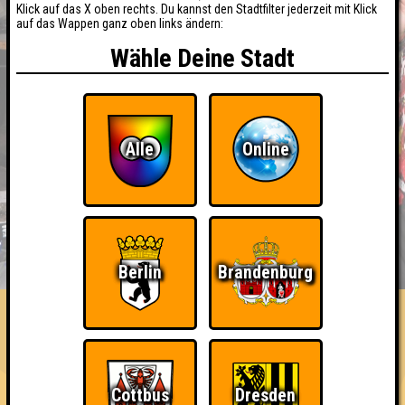
Klick auf das X oben rechts. Du kannst den Stadtfilter jederzeit mit Klick
auf das Wappen ganz oben links ändern:
Wähle Deine Stadt
Alle
Online
BUCHEN
RESERVIERUNG
HIGHSCORE
EVENTS
Berlin
Brandenburg
ÜBER UNS
FAQ
«
»
QUIZLABOR Brandenburg #40
Fernwärts · 19.06.2026 · Haus der Offiziere
Cottbus
Dresden
Info
Punkte
Angemeldete Teams