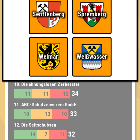
6. Die kultivierten Tresenwesen
39
12
15
12
Senftenberg
Spremberg
7. RatVürste
38
16
10
12
8. Jesus Quiztus
37
12
12
13
Weimar
Weißwasser
9. Family Affair
36
16
11
9
10. Die ahnungslosen Zerberster
34
11
11
12
11. ABC-Schützenverein GmbH
33
10
13
10
12. Die Saftschubsen
32
14
7
11