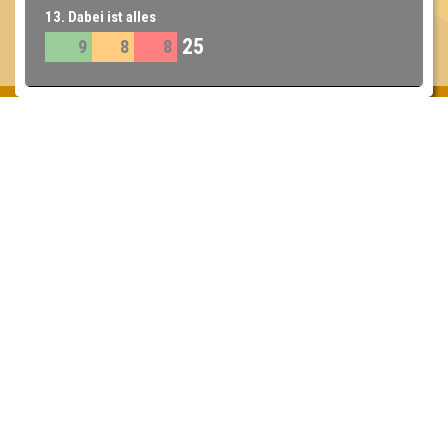
13. Dabei ist alles
25
9
8
8
Inhaber & Geschäftsführer:
Georg Martin // Quizlabor
Sandower Straße 56
03046 Cottbus
info@quizlabor.de
Impressum:
Impressum
Datenschutz:
Datenschutzerklärung
Facebook:
https://www.facebook.com/quizlabor
Instagram:
https://www.instagram.com/quizlabor/
Dienstag:
Berlin & Hamburg
Mittwoch:
Dresden & Köln