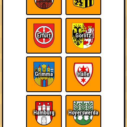
Erfurt
Görlitz
Grimma
Halle
Hamburg
Hoyerswerda
Punkte