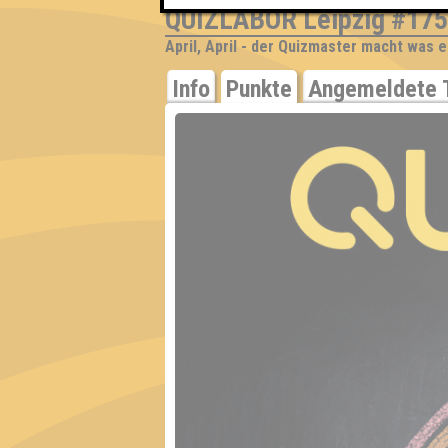
QUIZLABOR Leipzig #175
April, April - der Quizmaster macht was er
Info
Punkte
Angemeldete 