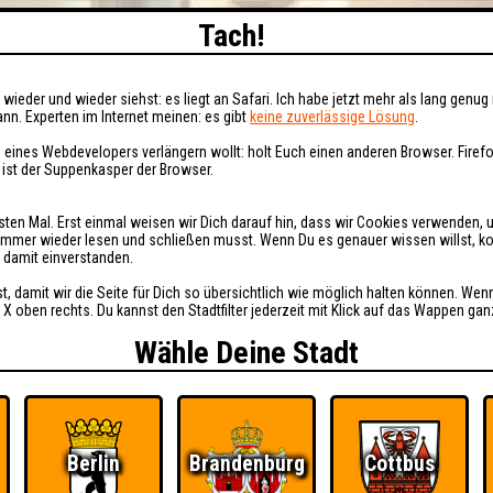
Tach!
wieder und wieder siehst: es liegt an Safari. Ich habe jetzt mehr als lang genug 
nn. Experten im Internet meinen: es gibt
keine zuverlässige Lösung
.
 eines Webdevelopers verlängern wollt: holt Euch einen anderen Browser. Fire
i ist der Suppenkasper der Browser.
sten Mal. Erst einmal weisen wir Dich darauf hin, dass wir Cookies verwenden, 
t immer wieder lesen und schließen musst. Wenn Du es genauer wissen willst, 
h damit einverstanden.
st, damit wir die Seite für Dich so übersichtlich wie möglich halten können. Wen
 X oben rechts. Du kannst den Stadtfilter jederzeit mit Klick auf das Wappen gan
Wähle Deine Stadt
Berlin
Brandenburg
Cottbus