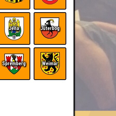
Jena
Jüterbog
Spremberg
Weimar
BER UNS