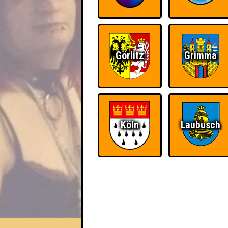
Görlitz
Grimma
Köln
Laubusch
EVENT