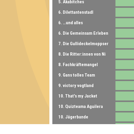
5. Akabitches
6. Dilettantenstadl
6. …und alles
6. Die Gemeinsam Erleben
7. Die Gullideckelmoppser
8. Die Ritter:innen von Ni
8. Fachkräftemangel
9. Gans tolles Team
9. victory vogtland
10. That's my Jacket
10. Quizteama Aguilera
10. Jägerbande
11. Clautin