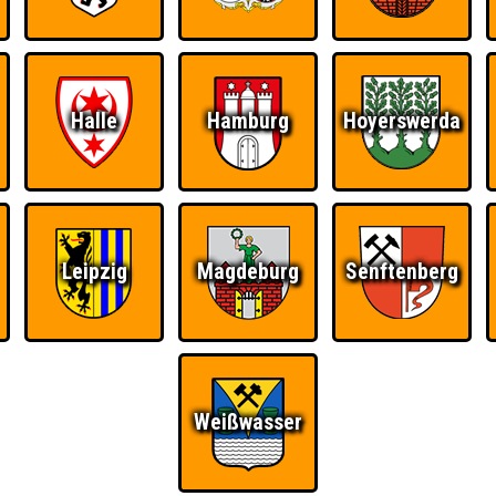
Halle
Hamburg
Hoyerswerda
Leipzig
Magdeburg
Senftenberg
Ü
FAQ
BUCHEN
Weißwasser
RESERVIERUNG
HIGHSCORE
S