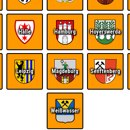
Halle
Hamburg
Hoyerswerda
Leipzig
Magdeburg
Senftenberg
Ü
FAQ
BUCHEN
RESERVIERUNG
HIGHSCORE
S
0
 Kulturhaus Laubusch
Weißwasser
Teams