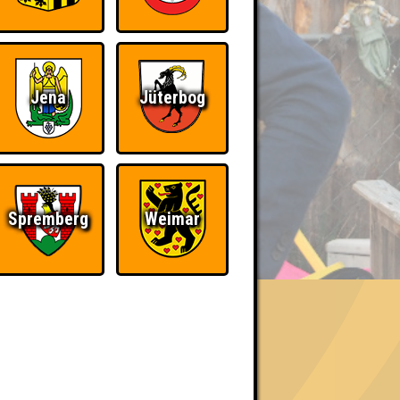
Jena
Jüterbog
Spremberg
Weimar
BER UNS
«
»