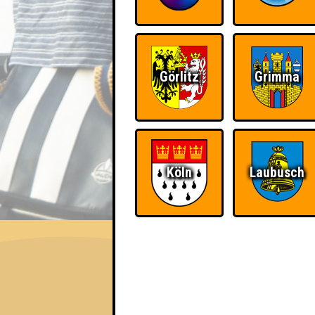
Görlitz
Grimma
Köln
Laubusch
EVENT
QUIZLABOR Laubusch #1
Die Zehn Quizlabor Gebote · 16.01.2026 ·
Info
Punkte
Angemeldete 