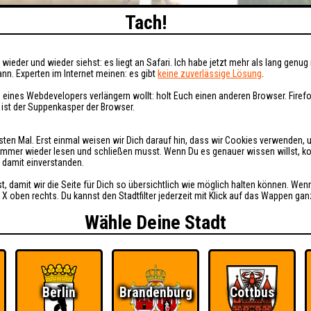
Tach!
wieder und wieder siehst: es liegt an Safari. Ich habe jetzt mehr als lang genug 
nn. Experten im Internet meinen: es gibt
keine zuverlässige Lösung
.
 eines Webdevelopers verlängern wollt: holt Euch einen anderen Browser. Fire
i ist der Suppenkasper der Browser.
sten Mal. Erst einmal weisen wir Dich darauf hin, dass wir Cookies verwenden, 
t immer wieder lesen und schließen musst. Wenn Du es genauer wissen willst, 
h damit einverstanden.
st, damit wir die Seite für Dich so übersichtlich wie möglich halten können. Wen
 X oben rechts. Du kannst den Stadtfilter jederzeit mit Klick auf das Wappen gan
Wähle Deine Stadt
Berlin
Brandenburg
Cottbus