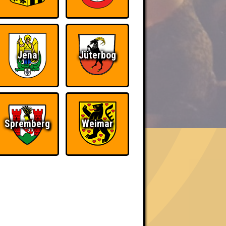
Jena
Jüterbog
BER UNS
Spremberg
Weimar
«
»