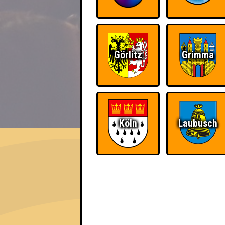
Görlitz
Grimma
EVENT
Köln
Laubusch
Nepomuk Quiznight #115
Das Kneipenquiz in Plagwitz · 15.07.2026
Info
Angemeldete Teams