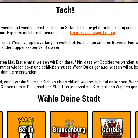
Tach!
wieder und wieder siehst: es liegt an Safari. Ich habe jetzt mehr als lang genug 
nn. Experten im Internet meinen: es gibt
keine zuverlässige Lösung
.
 eines Webdevelopers verlängern wollt: holt Euch einen anderen Browser. Fire
i ist der Suppenkasper der Browser.
sten Mal. Erst einmal weisen wir Dich darauf hin, dass wir Cookies verwenden, 
t immer wieder lesen und schließen musst. Wenn Du es genauer wissen willst, 
h damit einverstanden.
st, damit wir die Seite für Dich so übersichtlich wie möglich halten können. Wen
 X oben rechts. Du kannst den Stadtfilter jederzeit mit Klick auf das Wappen gan
Wähle Deine Stadt
Berlin
Brandenburg
Cottbus