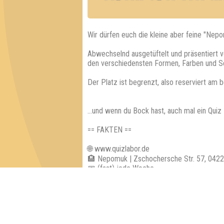
Wir dürfen euch die kleine aber feine "Nepo
Abwechselnd ausgetüftelt und präsentiert v
den verschiedensten Formen, Farben und S
Der Platz ist begrenzt, also reserviert am 
...und wenn du Bock hast, auch mal ein Qui
== FAKTEN ==
🌐 www.quizlabor.de
🏨 Nepomuk | Zschochersche Str. 57, 0422
📅 (fast) jede Woche
🕢 Einlass: 19:00 Uhr
🕗 Beginn: 19:30 Uhr
⁉ 5 Runden mit verschiedenen Kategorien