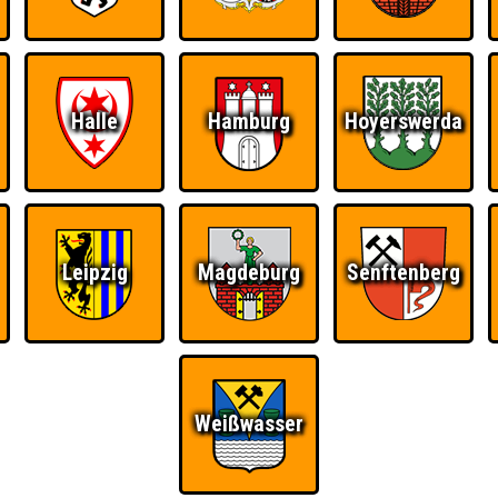
Halle
Hamburg
Hoyerswerda
Ü
FAQ
BUCHEN
RESERVIERUNG
HIGHSCORE
S
Leipzig
Magdeburg
Senftenberg
 · Nepomuk
Weißwasser