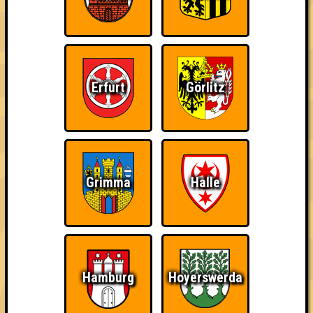
Erfurt
Görlitz
Grimma
Halle
Wir dürfen euch die kleine aber feine "Nepomuk Quiznight" in
Plagwitz präsentieren.
Hamburg
Hoyerswerda
Abwechselnd ausgetüftelt und präsentiert von unseren guten
Freunden Hiero, Felix, Eva & Richard erwarten euch fünf Runden