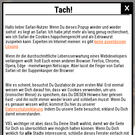
×
Tach!
Hallo lieber Safari-Nutzer. Wenn Du dieses Popup wieder und wieder
siehst: es liegt an Safari. Ich habe jetzt mehr als lang genug recherchiert,
wie ich Safari die Cookies häppchengerecht und als Extrawurst
zuspielen kann. Experten im Internet meinen: es gibt
keine zuverlässige
Lösung
.
Wenn ihr die durchschnittliche Lebensserwartung eines Webdevelopers
verlängern wollt: holt Euch einen anderen Browser. Firefox, Chrome,
Opera, Edge - meinetwegen Netscape. Aber lasst die Finger von Safari.
Safari ist der Suppenkasper der Browser.
Wie es scheint, besuchst Du Quizlabor.de zum ersten Mal. Erst einmal
weisen wir Dich darauf hin, dass wir Cookies verwenden, um uns
(ironischer Weise) zu speichern, das Du DIESEN Hinweis hier gelesen
hast - und ihn nicht immer wieder lesen und schließen musst. Wenn Du
es genauer wissen willst, kommst Du hier zu unserer
Datenschutzerklärung
. Indem Du unsere Seite besuchst, erklärst Du Dich
damit einverstanden.
VIEL wichtiger ist aber, dass Du Deine Stadt wählst, damit wir die Seite
für Dich so übersichtlich wie möglich halten können. Wenn Du Dich
wirklich für
alle
Städte interessierst, schließe dieses Fenster einfach mit