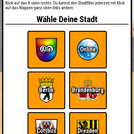
Klick auf das X oben rechts. Du kannst den Stadtfilter jederzeit mit Klick
auf das Wappen ganz oben links ändern:
Wähle Deine Stadt
Alle
Online
BUCHEN
RESERVIERUNG
HIGHSCORE
EVENTS
ÜBER UNS
FAQ
«
»
Nepomuk Quiznight #111
Berlin
Brandenburg
Das Kneipenquiz in Plagwitz · 17.06.2026 · Nepomuk
Info
Angemeldete Teams
Cottbus
Dresden