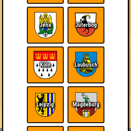
mit jeweils bis zu 10 Fragen in den verschiedensten Formen,
Farben und Schwierigkeitsgraden.
Der Platz ist begrenzt, also reserviert am besten schnell einen
Jena
Jüterbog
Tisch für euer Team, das maximal aus acht Personen bestehen
darf - Link in der Bio!
...und wenn du Bock hast, auch mal ein Quiz zu hosten, dann
melde dich einfach bei uns - wir sind immer auf der Suche nach
neuen Quizmaster*innen 🥰
Köln
Laubusch
== FAKTEN ==
🌐 www.quizlabor.de
🏨 Nepomuk | Zschochersche Str. 57, 04229 Leipzig
📅 (fast) jede Woche
🕢 Einlass: 19:00 Uhr
Leipzig
Magdeburg
🕗 Beginn: 19:30 Uhr
⁉ 5 Runden mit verschiedenen Kategorien