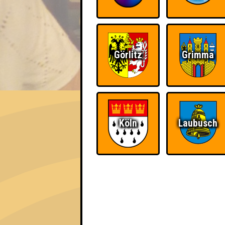
Görlitz
Grimma
EVENT
Ich war da, vor 3000 Jahr
Köln
Laubusch