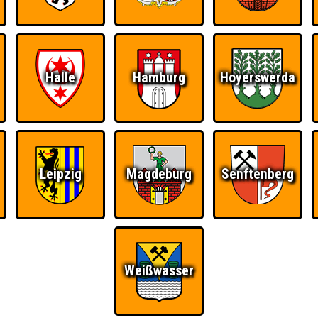
Halle
Hamburg
Hoyerswerda
Ü
FAQ
BUCHEN
RESERVIERUNG
HIGHSCORE
S
en
Leipzig
Magdeburg
Senftenberg
Nehmt an 400 Quizlaboren teil
~ Noch nicht erreicht ~
Weißwasser