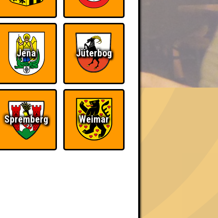
Jena
Jüterbog
BER UNS
Spremberg
Weimar