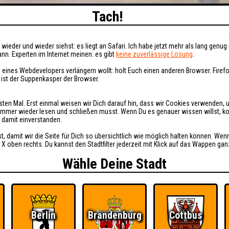
Tach!
wieder und wieder siehst: es liegt an Safari. Ich habe jetzt mehr als lang genug 
nn. Experten im Internet meinen: es gibt
keine zuverlässige Lösung
.
 eines Webdevelopers verlängern wollt: holt Euch einen anderen Browser. Fire
i ist der Suppenkasper der Browser.
sten Mal. Erst einmal weisen wir Dich darauf hin, dass wir Cookies verwenden, 
t immer wieder lesen und schließen musst. Wenn Du es genauer wissen willst, 
h damit einverstanden.
st, damit wir die Seite für Dich so übersichtlich wie möglich halten können. Wen
 X oben rechts. Du kannst den Stadtfilter jederzeit mit Klick auf das Wappen gan
Wähle Deine Stadt
Berlin
Brandenburg
Cottbus