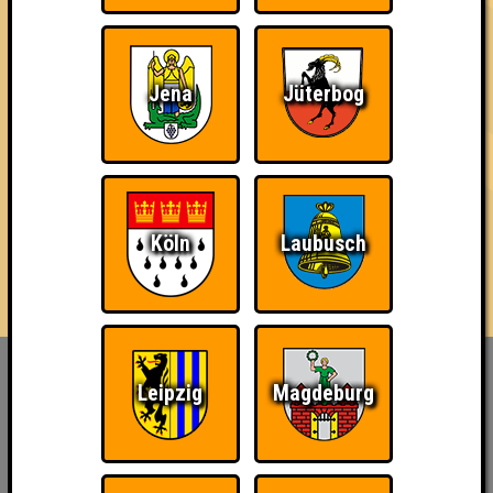
3 Teams
Jena
Jüterbog
14.07.2022
von
ohne Smartphone aufgeschmissen
16.05.2024
von
Stammwürze
18.06.2026
von
die Bräutinnen des Reanimators
Köln
Laubusch
Inhaber & Geschäftsführer:
Leipzig
Magdeburg
Georg Martin // Quizlabor
Sandower Straße 56
03046 Cottbus
info@quizlabor.de