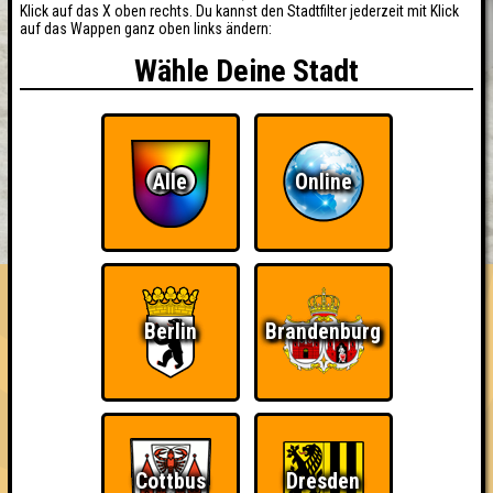
Klick auf das X oben rechts. Du kannst den Stadtfilter jederzeit mit Klick
auf das Wappen ganz oben links ändern:
Wähle Deine Stadt
Alle
Online
BUCHEN
RESERVIERUNG
HIGHSCORE
EVENTS
ÜBER UNS
FAQ
Berlin
Brandenburg
Ich war da, vor 3000 Jahren
Cottbus
Dresden
Nehmt an 400 Quizlaboren teil