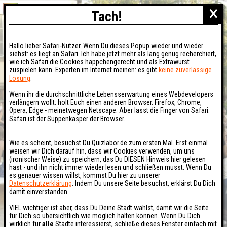
×
Tach!
Hallo lieber Safari-Nutzer. Wenn Du dieses Popup wieder und wieder
siehst: es liegt an Safari. Ich habe jetzt mehr als lang genug recherchiert,
wie ich Safari die Cookies häppchengerecht und als Extrawurst
zuspielen kann. Experten im Internet meinen: es gibt
keine zuverlässige
Lösung
.
Wenn ihr die durchschnittliche Lebensserwartung eines Webdevelopers
verlängern wollt: holt Euch einen anderen Browser. Firefox, Chrome,
Opera, Edge - meinetwegen Netscape. Aber lasst die Finger von Safari.
Safari ist der Suppenkasper der Browser.
Wie es scheint, besuchst Du Quizlabor.de zum ersten Mal. Erst einmal
weisen wir Dich darauf hin, dass wir Cookies verwenden, um uns
(ironischer Weise) zu speichern, das Du DIESEN Hinweis hier gelesen
hast - und ihn nicht immer wieder lesen und schließen musst. Wenn Du
es genauer wissen willst, kommst Du hier zu unserer
Datenschutzerklärung
. Indem Du unsere Seite besuchst, erklärst Du Dich
damit einverstanden.
VIEL wichtiger ist aber, dass Du Deine Stadt wählst, damit wir die Seite
für Dich so übersichtlich wie möglich halten können. Wenn Du Dich
wirklich für
alle
Städte interessierst, schließe dieses Fenster einfach mit