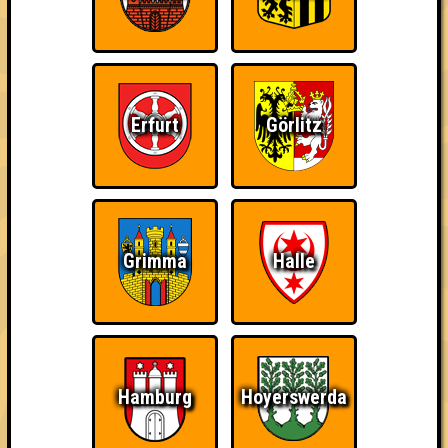
~ Noch nicht erreicht ~
Erfurt
Görlitz
Grimma
Halle
Hamburg
Hoyerswerda